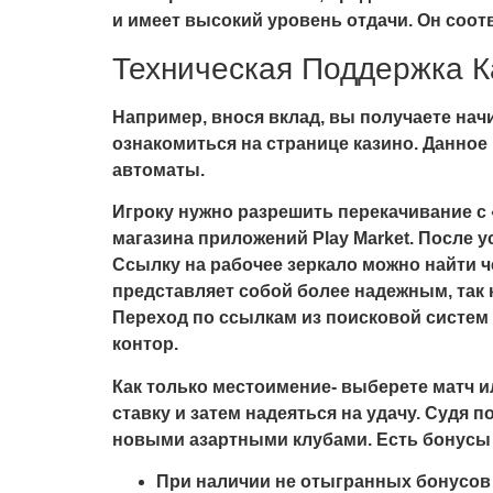
и имеет высокий уровень отдачи. Он соот
Техническая Поддержка К
Например, внося вклад, вы получаете нач
ознакомиться на странице казино. Данное 
автоматы.
Игроку нужно разрешить перекачивание с
магазина приложений Play Market. После 
Ссылку на рабочее зеркало можно найти ч
представляет собой более надежным, так к
Переход по ссылкам из поисковой систем
контор.
Как только местоимение- выберете матч и
ставку и затем надеяться на удачу. Судя 
новыми азартными клубами. Есть бонусы и 
При наличии не отыгранных бонусов 