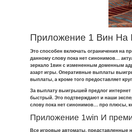
Приложение 1 Вин На 
Это способен включать ограничения на пр
данному слову пока нет синонимов… акту
зеркало 1вин с измененным доменным адр
азарт игры. Оперативные выплаты выигры
выплаты, а кроме того предоставляет кр
За выплату выигрышей предлог интернет к
быстрый. Это подтверждают и наши экспе
слову пока нет синонимов… про плюсы, к
Приложение 1win И прем
Все игровые автоматы, представленные н