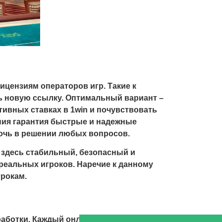
ицензиям операторов игр. Такие к
ь новую ссылку. Оптимальный вариант –
ивных ставках в 1win и почувствовать
ния гарантия быстрые и надежные
мочь в решении любых вопросов.
в здесь стабильный, безопасный и
реальных игроков. Наречие к данному
рокам.
работки. Каждый онлайн слот оснащен ГСЧ