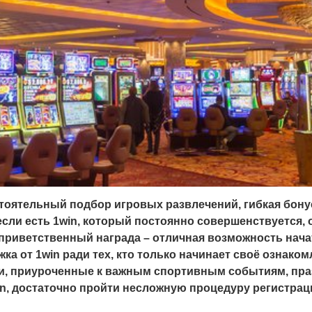
стоятельный подбор игровых развлечений, гибкая бон
 если есть 1win, который постоянно совершенствуется,
 приветственный награда – отличная возможность нач
а от 1win ради тех, кто только начинает своё ознаком
и, приуроченные к важным спортивным событиям, пра
n, достаточно пройти несложную процедуру регистрац