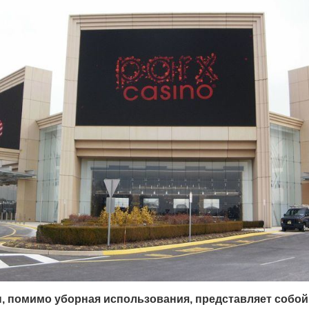
, помимо уборная использования, представляет собой