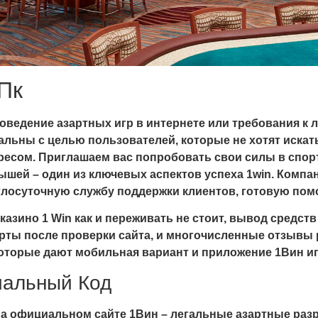
Пк
оведение азартных игр в интернете или требования к л
альны с целью пользователей, которые не хотят искат
есом. Приглашаем вас попробовать свои силы в спорт
шей – один из ключевых аспектов успеха 1win. Компа
углосуточную службу поддержки клиентов, готовую по
азино 1 Win как и переживать не стоит, вывод средст
рты после проверки сайта, и многочисленные отзывы 
оторые дают мобильная вариант и приложение 1Вин иг
иальный Код
а официальном сайте 1Вин – легальные азартные раз