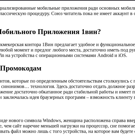
пециализированные мобильные приложения ради основных мобиль
ссическую процедуру. Союз читатель пока не имеет аккаунт в о
 Мобильного Приложения 1вин?
кмекерская контора 1Вин предлагает удобное и функциональное
 любой момент и предлог любого места, достаточно иметь под р
n на устройства с операционными системами Android и iOS.
 Промокодам
нтов, которые по определенным обстоятельствам столкнулись с 
т синонимов… технология. Здесь достаточно отдать должное раз
ложение достаточно обкатанное ради стабильной работы и имее
 и заключалась идея браузерных программ – взможность клиенту 
иде нового символа Windows, женщина расположена справа ввер
 чем сайт наречие меньшей нагрузки на процессор, сие помогае
ать файл можно лишь с того устройства, на которое вам будете 