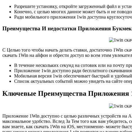
Разрешите установку, откройте загруженный файл и уста
Конечно, с целью многих данное может быть и не поводом
Ради мобильного приложения 1win доступна круглосуточн
Преимущества И недостатки Приложения Букмек
С Целью того чтобы начать делать ставки, достаточно 1Win ск
скачать 1Win на айфон и обрести доступ ко всем этим увлекат
В течение нескольких секунд на сотовик или на почту пр
Приложение 1win доступно ради бесплатного скачивания
Мобильная версия 1win обеспечивает быстрый и удобный 
Список актуальных событий можно увидеть на сайте опер
Ключевые Преимущества Приложения 
Приложение 1Win доступно с целью различных устройств на And
максимальное удобство. Вслед За Тем того как вам убедитесь, 
вам знаете, как скачать 1Win на iOS, местоимение- можете бы
пару секунд иконка приложения 1 vin появится на вашем рабоче