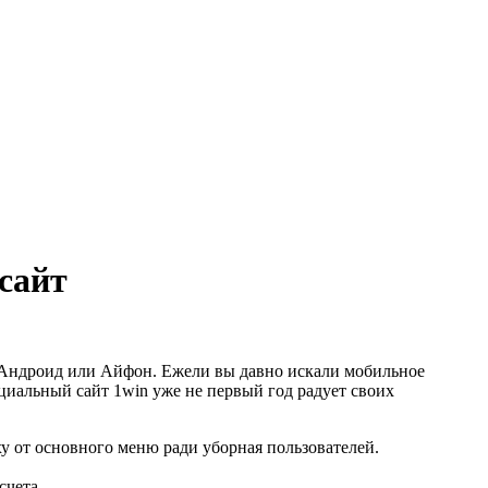
сайт
а Андроид или Айфон. Ежели вы давно искали мобильное
ициальный сайт 1win уже не первый год радует своих
у от основного меню ради уборная пользователей.
счета.