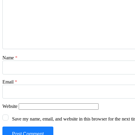
Name
*
Email
*
Website
Save my name, email, and website in this browser for the next t