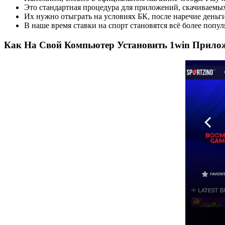
Это стандартная процедура для приложений, скачиваемых 
Их нужно отыграть на условиях БК, после наречие деньги
В наше время ставки на спорт становятся всё более поп
Как На Свой Компьютер Установить 1win Прило