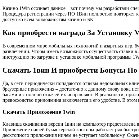
Казино 1Win осознает данное – вот почему мы разработали с
Процедура регистрации через ПО 1Вин полностью повторяет кла
доступ ко всем возможностям казино и БК.
Как приобрести награда За Установку
В современном мире мобильных технологий и азартных игр, бу
развлечений. Чтобы иметь возможность осуществлять ставки в
инструкцию по загрузке и установке мобильной программы 1Wi
Скачать 1вин И приобрести Бонусы По
Да, в сети периодически попадаются отзывы недовольных клие
браузерные приложения – достаточно к данному слову пока не
багами и с полной отдачей их исправляют. В реальности, при
превосходство приложения заключается в его удобстве. В этом
Скачать Приложение 1win
Клавиша скачивания версии 1вин на компьютер представлена в
Приложение нашей букмекерской конторы работает ряд быстрее,
десктопного приложения ничем не уступает мобильному. Скачив