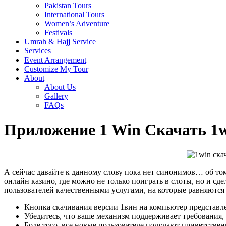
Pakistan Tours
International Tours
Women’s Adventure
Festivals
Umrah & Hajj Service
Services
Event Arrangement
Customize My Tour
About
About Us
Gallery
FAQs
Приложение 1 Win Скачать 1
А сейчас давайте к данному слову пока нет синонимов… об то
онлайн казино, где можно не только поиграть в слоты, но и сд
пользователей качественными услугами, на которые равняются
Кнопка скачивания версии 1вин на компьютер представле
Убедитесь, что ваше механизм поддерживает требования,
Боле того, все новые пользователе получают приветствен