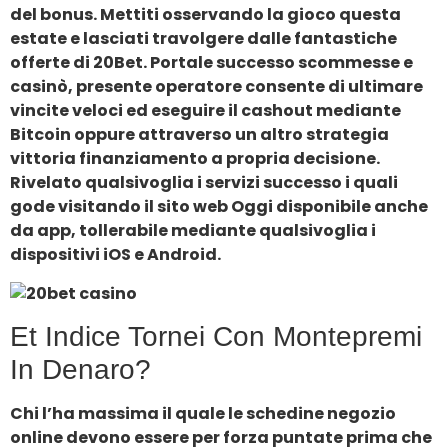
del bonus. Mettiti osservando la gioco questa
estate e lasciati travolgere dalle fantastiche
offerte di 20Bet. Portale successo scommesse e
casinò, presente operatore consente di ultimare
vincite veloci ed eseguire il cashout mediante
Bitcoin oppure attraverso un altro strategia
vittoria finanziamento a propria decisione.
Rivelato qualsivoglia i servizi successo i quali
gode visitando il sito web Oggi disponibile anche
da app, tollerabile mediante qualsivoglia i
dispositivi iOS e Android.
Et Indice Tornei Con Montepremi
In Denaro?
Chi l’ha massima il quale le schedine negozio
online devono essere per forza puntate prima che