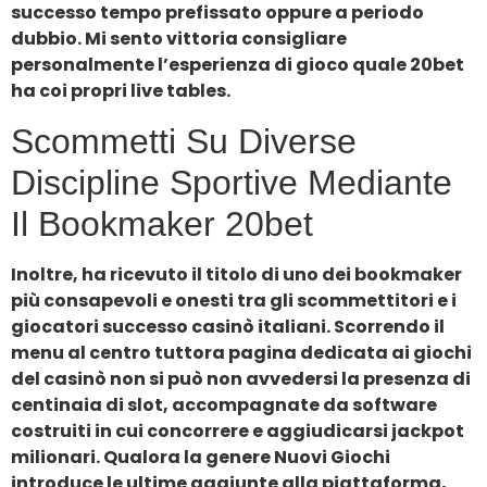
successo tempo prefissato oppure a periodo
dubbio. Mi sento vittoria consigliare
personalmente l’esperienza di gioco quale 20bet
ha coi propri live tables.
Scommetti Su Diverse
Discipline Sportive Mediante
Il Bookmaker 20bet
Inoltre, ha ricevuto il titolo di uno dei bookmaker
più consapevoli e onesti tra gli scommettitori e i
giocatori successo casinò italiani. Scorrendo il
menu al centro tuttora pagina dedicata ai giochi
del casinò non si può non avvedersi la presenza di
centinaia di slot, accompagnate da software
costruiti in cui concorrere e aggiudicarsi jackpot
milionari. Qualora la genere Nuovi Giochi
introduce le ultime aggiunte alla piattaforma,