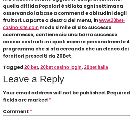
quella diffida Popolari è stilata ogni settimana
osservando la base a commenti e abitudini degli
fruitori. La parte a destra del menu, in
www.20bet-
modo simile al sito successo
casino-site.com
scommesse, contiene sia una barra successo
caccia costruiti in i quali inserire personalmente il
programma che si sta cercando che un elenco dei
fornitori prescelti da 20Bet.
Tagged
,
,
20 bet
20bet casino login
20bet italia
Leave a Reply
Your email address will not be published.
Required
fields are marked
*
Comment
*