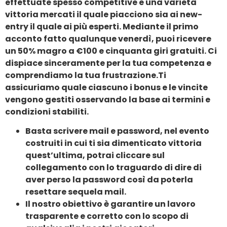
effettuate spesso competitive e una varietà
vittoria mercati il quale piacciono sia ai new-
entry il quale ai più esperti. Mediante il primo
acconto fatto qualunque venerdì, puoi ricevere
un 50% magro a €100 e cinquanta giri gratuiti. Ci
dispiace sinceramente per la tua competenza e
comprendiamo la tua frustrazione.Ti
assicuriamo quale ciascuno i bonus e le vincite
vengono gestiti osservando la base ai termini e
condizioni stabiliti.
Basta scrivere mail e password, nel evento
costruiti in cui ti sia dimenticato vittoria
quest’ultima, potrai cliccare sul
collegamento con lo traguardo di dire di
aver perso la password così da poterla
resettare sequela mail.
Il nostro obiettivo è garantire un lavoro
trasparente e corretto con lo scopo di