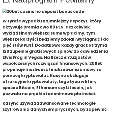
W tymże wypadku najmniejszy depozyt, który
aktywuje premia owo 80 PLN, aczkolwiek
wykładzinom większą sumę wpłacimy, tym
większe korzyści będziemy zdołali wyciągnąć (do
pięć stów PLN). Dodatkowo każdy gracz otrzyma
120 zupełnie gratisowych spinów do odwiedzenia
Elvis Frog in Vegas. Na Rzecz entuzjastów
współczesnych rozwiązań finansowych, 20Bet
proponuje możliwość finalizowania umowy za
pomocą kryptowalut. Kasyno obsługuje
atrakcyjne kryptowaluty, tego typu w który
sposób Bitcoin, Ethereum czy Litecoin, jak
pozwala na prędkie i anonimowe płatności.
Kasyno używa zaawansowane technologie
szyfrowania danych empirycznych, by zapewnić