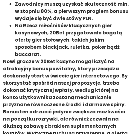
Zawodnicy muszą uzyskać skuteczność min.
w stopniu 80%, a pierwszym progiem bonusu
wydaje się być dwie stówy PLN.
Na Rzecz miłośników klasycznych gier
kasynowych, 20Bet przygotowało bogatą
ofertę gier stołowych, takich jakim
sposobem blackjack, ruletka, poker bądź
baccarat.
Nowi gracze w 20Bet kasyno mogą liczyć na
atrakcyjny bonus powitalny, który przesądza
doskonały start w świecie gier internetowego. By
skorzystać spośród naszej propozycje, trzeba
dokonać krytycznej wpłaty, według której na
konto użytkownika zostaną mechanicznie
przyznane równoczesne środki i darmowe spiny.
Bonus ten odrzucić jedynie zwiększa możliwości
na początku rozrywki, ale również zezwala na
dłuższą zabawę z brakiem suplementarnych
kosztów. Wytyczne ruchu są przystępne, a oferta