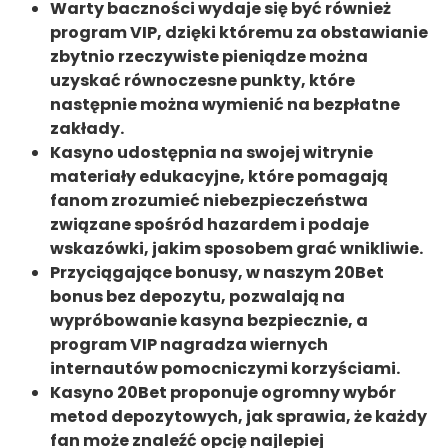
Warty baczności wydaje się być również
program VIP, dzięki któremu za obstawianie
zbytnio rzeczywiste pieniądze można
uzyskać równoczesne punkty, które
następnie można wymienić na bezpłatne
zakłady.
Kasyno udostępnia na swojej witrynie
materiały edukacyjne, które pomagają
fanom zrozumieć niebezpieczeństwa
związane spośród hazardem i podaje
wskazówki, jakim sposobem grać wnikliwie.
Przyciągające bonusy, w naszym 20Bet
bonus bez depozytu, pozwalają na
wypróbowanie kasyna bezpiecznie, a
program VIP nagradza wiernych
internautów pomocniczymi korzyściami.
Kasyno 20Bet proponuje ogromny wybór
metod depozytowych, jak sprawia, że każdy
fan może znaleźć opcję najlepiej