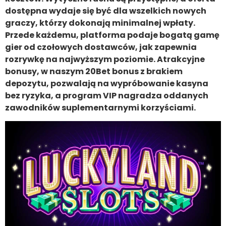
dostępna wydaje się być dla wszelkich nowych
graczy, którzy dokonają minimalnej wpłaty.
Przede każdemu, platforma podaje bogatą gamę
gier od czołowych dostawców, jak zapewnia
rozrywkę na najwyższym poziomie. Atrakcyjne
bonusy, w naszym 20Bet bonus z brakiem
depozytu, pozwalają na wypróbowanie kasyna
bez ryzyka, a program VIP nagradza oddanych
zawodników suplementarnymi korzyściami.