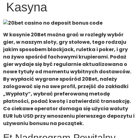
Kasyna
W kasynie 20Bet można grać w rozległy wybór
gier, w naszym sloty, gry stołowe, tego rodzaju
jakim sposobem blackjack, ruletka i poker, i gry
na żywo spośród fachowymi krupierami. Podaż
gier wydaje się być regularnie aktualizowana o
nowe tytuły od momentu wybitnych dostawców.
By wypłacić wygrane spośród 20Bet, należy
zalogować się na swe profil, przejść do zakładki
„Wypłaty”, wybrać preferowaną metodę
płatności, podać kwotę i zatwierdzić transakcję.
Co ciekawe operator domaga się użycia waluty
EUR lub USD przy wnoszeniu pierwszego depozytu i
używaniu bonusu na początek.
Et Nadprogram Powitalny