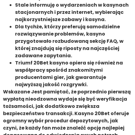
Stale informuję o wydarzeniach w kasynach
stacjonarnych i przez internet, wybierając
najkorzystniejsze zabawy i kasyna.
Dla tychże, którzy preferują samodzielne
rozwiązywanie problemów, kasyno
przygotowało rozbudowaną sekcję FAQ, w
której znajdują się riposty na najczęściej
zadawane zapytania.
Triumf 20Bet kasyno opiera się również na
współpracy spośród znakomitymi
producentami gier, jak gwarantuje
najwyższą jakość rozgrywki.
Wskazane Jest pamiętać, że poprzednio pierwszą
wypłatą nieodzowna wydaje się być weryfikacja
tożsamości, jak dodatkowo zwiększa
bezpieczeństwo transakcji. Kasyno 20Bet oferuje
ogromny wybór procedur depozytowych, jak
czyni, że każdy fan może znaleźć opcję najlepiej