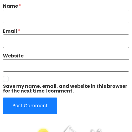
Name
*
Email
*
Website
Save my name, email, and website in this browser
for the next time I comment.