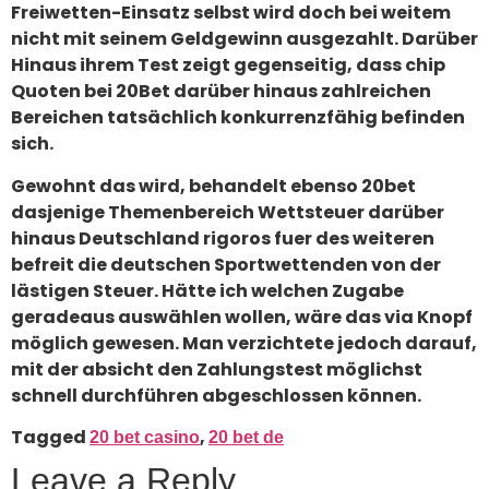
Freiwetten-Einsatz selbst wird doch bei weitem
nicht mit seinem Geldgewinn ausgezahlt. Darüber
Hinaus ihrem Test zeigt gegenseitig, dass chip
Quoten bei 20Bet darüber hinaus zahlreichen
Bereichen tatsächlich konkurrenzfähig befinden
sich.
Gewohnt das wird, behandelt ebenso 20bet
dasjenige Themenbereich Wettsteuer darüber
hinaus Deutschland rigoros fuer des weiteren
befreit die deutschen Sportwettenden von der
lästigen Steuer. Hätte ich welchen Zugabe
geradeaus auswählen wollen, wäre das via Knopf
möglich gewesen. Man verzichtete jedoch darauf,
mit der absicht den Zahlungstest möglichst
schnell durchführen abgeschlossen können.
Tagged
,
20 bet casino
20 bet de
Leave a Reply