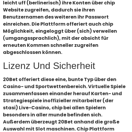
leicht uff (berlinerisch) ihre Konten über chip
Website zugreifen, dadurch sie ihren
Benutzernamen des weiteren ihr Passwort
einreichen. Die Plattform offeriert auch chip
Möglichkeit, eingeloggt über (sich) verweilen
(umgangssprachlich), mit der absicht für
erneuten Kommen schneller zugreifen
abgeschlossen können.
Lizenz Und Sicherheit
20Bet offeriert diese eine, bunte Typ über den
Casino- und Sportwettenbereich. Virtuelle Spiele
zusammenfassen einander herauf Karten- und
Strategiespiele inoffizieller mitarbeiter (der
stasi) Live-Casino, chip bei allen Spielern
besonders in aller munde befinden sich.
Außerdem überzeugt 20Bet anhand die große
Auswahl mit Slot maschinen. Chip Plattform