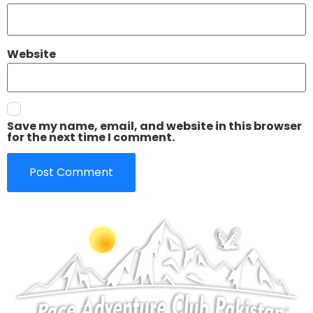
Website
Save my name, email, and website in this browser
for the next time I comment.