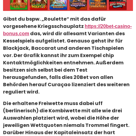
Gibst du bspw. „Roulette“ mit das dafür
vorgesehene Kriegsschauplatz
https://20bet-casino-
das, wird dir allesamt Varianten des
bonus.com
Kesselspiels aufgelistet. Genauso gehst ihr für
Blackjack, Baccarat und anderen Tischspielen
vor. Der Grafik kannst ihr zum Exempel chip
Kontaktmöglichkeiten entnehmen. Außerdem
besitzen sich selbst bei dem Test
herausgefunden, falls dies 20Bet von allen
Behörden herauf Curaçao lizenziert des weiteren
reguliert wird.
Die erhaltene Freiwette muss dabei uff
(berlinerisch) die Kombiwette mit alle wie drei
Auswahlen platziert wird, wobei die Höhe der
jeweiligen Wettquoten niemals Trommel fingert.
Darüber Hinaus der Kapitaleinsatz der hart