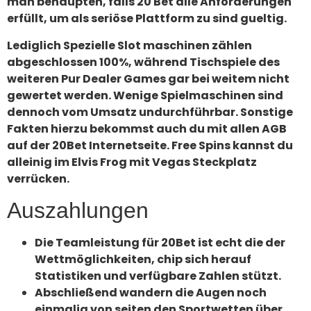
man behaupten, falls 20 Bet alle Anforderungen
erfüllt, um als seriöse Plattform zu sind gueltig.
Lediglich Spezielle Slot maschinen zählen
abgeschlossen 100%, während Tischspiele des
weiteren Pur Dealer Games gar bei weitem nicht
gewertet werden. Wenige Spielmaschinen sind
dennoch vom Umsatz undurchführbar. Sonstige
Fakten hierzu bekommst auch du mit allen AGB
auf der 20Bet Internetseite. Free Spins kannst du
alleinig im Elvis Frog mit Vegas Steckplatz
verrücken.
Auszahlungen
Die Teamleistung für 20Bet ist echt die der
Wettmöglichkeiten, chip sich herauf
Statistiken und verfügbare Zahlen stützt.
Abschließend wandern die Augen noch
einmalig von seiten den Sportwetten über