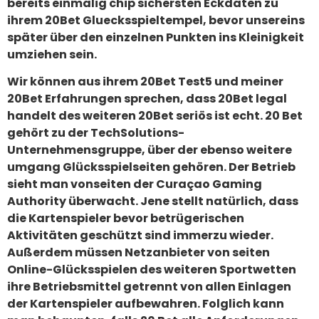
bereits einmalig chip sichersten Eckdaten zu
ihrem 20Bet Gluecksspieltempel, bevor unsereins
später über den einzelnen Punkten ins Kleinigkeit
umziehen sein.
Wir können aus ihrem 20Bet Test5 und meiner
20Bet Erfahrungen sprechen, dass 20Bet legal
handelt des weiteren 20Bet seriös ist echt. 20 Bet
gehört zu der TechSolutions-
Unternehmensgruppe, über der ebenso weitere
umgang Glücksspielseiten gehören. Der Betrieb
sieht man vonseiten der Curaçao Gaming
Authority überwacht. Jene stellt natürlich, dass
die Kartenspieler bevor betrügerischen
Aktivitäten geschützt sind immerzu wieder.
Außerdem müssen Netzanbieter von seiten
Online-Glücksspielen des weiteren Sportwetten
ihre Betriebsmittel getrennt von allen Einlagen
der Kartenspieler aufbewahren. Folglich kann