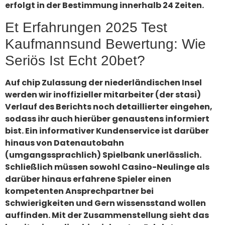
erfolgt in der Bestimmung innerhalb 24 Zeiten.
Et Erfahrungen 2025 Test
Kaufmannsund Bewertung: Wie
Seriös Ist Echt 20bet?
Auf chip Zulassung der niederländischen Insel
werden wir inoffizieller mitarbeiter (der stasi)
Verlauf des Berichts noch detaillierter eingehen,
sodass ihr auch hierüber genaustens informiert
bist. Ein informativer Kundenservice ist darüber
hinaus von Datenautobahn
(umgangssprachlich) Spielbank unerlässlich.
Schließlich müssen sowohl Casino-Neulinge als
darüber hinaus erfahrene Spieler einen
kompetenten Ansprechpartner bei
Schwierigkeiten und Gern wissensstand wollen
auffinden. Mit der Zusammenstellung sieht das