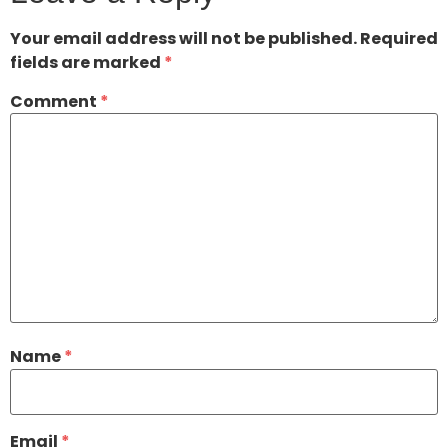
Your email address will not be published.
Required
fields are marked
*
Comment
*
Name
*
Email
*