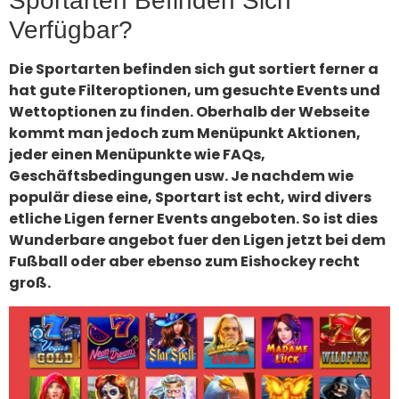
Sportarten Befinden Sich
Verfügbar?
Die Sportarten befinden sich gut sortiert ferner a
hat gute Filteroptionen, um gesuchte Events und
Wettoptionen zu finden. Oberhalb der Webseite
kommt man jedoch zum Menüpunkt Aktionen,
jeder einen Menüpunkte wie FAQs,
Geschäftsbedingungen usw. Je nachdem wie
populär diese eine, Sportart ist echt, wird divers
etliche Ligen ferner Events angeboten. So ist dies
Wunderbare angebot fuer den Ligen jetzt bei dem
Fußball oder aber ebenso zum Eishockey recht
groß.