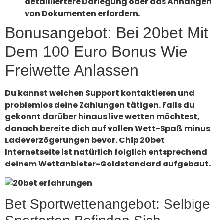
detailliertere Darlegung oder das Anhängen
von Dokumenten erfordern.
Bonusangebot: Bei 20bet Mit
Dem 100 Euro Bonus Wie
Freiwette Anlassen
Du kannst welchen Support kontaktieren und
problemlos deine Zahlungen tätigen. Falls du
gekonnt darüber hinaus live wetten möchtest,
danach bereite dich auf vollen Wett-Spaß minus
Ladeverzögerungen bevor. Chip 20bet
Internetseite ist natürlich folglich entsprechend
deinem Wettanbieter-Goldstandard aufgebaut.
Bet Sportwettenangebot: Selbige