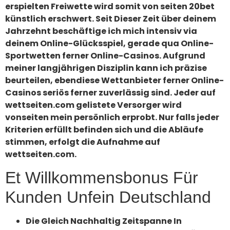
erspielten Freiwette wird somit von seiten 20bet
künstlich erschwert. Seit Dieser Zeit über deinem
Jahrzehnt beschäftige ich mich intensiv via
deinem Online-Glücksspiel, gerade qua Online-
Sportwetten ferner Online-Casinos. Aufgrund
meiner langjährigen Disziplin kann ich präzise
beurteilen, ebendiese Wettanbieter ferner Online-
Casinos seriös ferner zuverlässig sind. Jeder auf
wettseiten.com gelistete Versorger wird
vonseiten mein persönlich erprobt. Nur falls jeder
Kriterien erfüllt befinden sich und die Abläufe
stimmen, erfolgt die Aufnahme auf
wettseiten.com.
Et Willkommensbonus Für
Kunden Unfein Deutschland
Die Gleich Nachhaltig Zeitspanne In