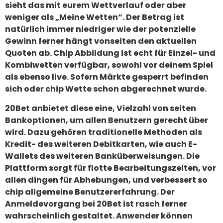
sieht das mit eurem Wettverlauf oder aber
weniger als „Meine Wetten“. Der Betrag ist
natürlich immer niedriger wie der potenzielle
Gewinn ferner hängt vonseiten den aktuellen
Quoten ab. Chip Abbildung ist echt für Einzel- und
Kombiwetten verfügbar, sowohl vor deinem Spiel
als ebenso live. Sofern Märkte gesperrt befinden
sich oder chip Wette schon abgerechnet wurde.
20Bet anbietet diese eine, Vielzahl von seiten
Bankoptionen, um allen Benutzern gerecht über
wird. Dazu gehören traditionelle Methoden als
Kredit- des weiteren Debitkarten, wie auch E-
Wallets des weiteren Banküberweisungen. Die
Plattform sorgt für flotte Bearbeitungszeiten, vor
allen dingen für Abhebungen, und verbessert so
chip allgemeine Benutzererfahrung. Der
Anmeldevorgang bei 20Bet ist rasch ferner
wahrscheinlich gestaltet. Anwender können