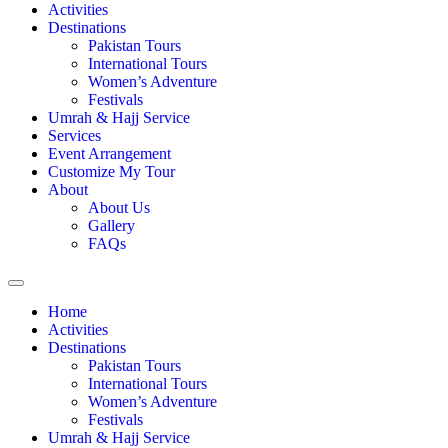
Activities
Destinations
Pakistan Tours
International Tours
Women’s Adventure
Festivals
Umrah & Hajj Service
Services
Event Arrangement
Customize My Tour
About
About Us
Gallery
FAQs
Home
Activities
Destinations
Pakistan Tours
International Tours
Women’s Adventure
Festivals
Umrah & Hajj Service