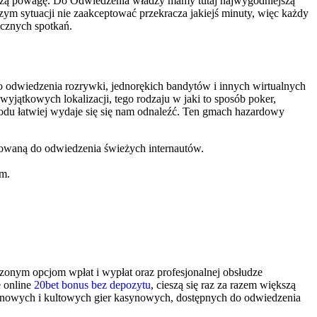
 dużą powagę. Do Odwiedzenia władzy mamy tutaj najwygodniejszą
m sytuacji nie zaakceptować przekracza jakiejś minuty, więc każdy
ycznych spotkań.
o odwiedzenia rozrywki, jednorękich bandytów i innych wirtualnych
yjątkowych lokalizacji, tego rodzaju w jaki to sposób poker,
powodu łatwiej wydaje się się nam odnaleźć. Ten gmach hazardowy
erowaną do odwiedzenia świeżych internautów.
em.
onym opcjom wpłat i wypłat oraz profesjonalnej obsłudze
 online
20bet bonus bez depozytu
, cieszą się raz za razem większą
mi nowych i kultowych gier kasynowych, dostępnych do odwiedzenia