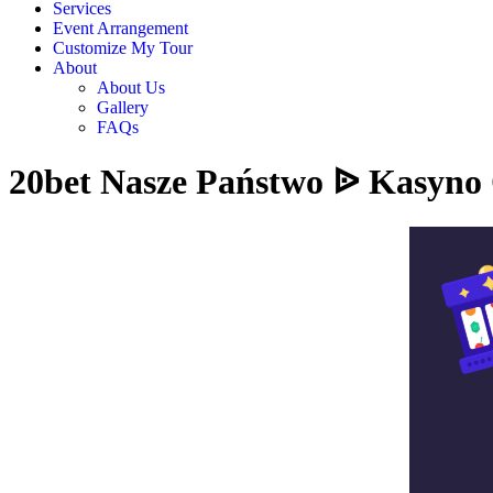
Services
Event Arrangement
Customize My Tour
About
About Us
Gallery
FAQs
20bet Nasze Państwo ᐉ Kasyno 