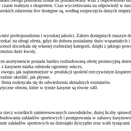
o wypadku owego podmiotu został on potraktowany wraz z odpowiednio
 czasie realnym z ekspertem. Czas wyczekiwania na odpowiedź w naszy
rskich zdarzenia live dostępne są, według rozpoczęciu danych empir
nież profesjonalizmu i wysokiej jakości. Zakres dostępnych maszyn d
zekać na ubogi oferta, gdyż do doboru posiadamy dużo wspaniałych i w
e konsol doczekała się własnej rozbieżnej kategorii, dzięki z jakiego 
ć można duże kwoty.
aszym asortymencie posiada bardzo rozbudowaną ofertę promocyjną ski
ki z kasynem marka odniosła ogromny sukces.
wego, jak najistotniejsze w produkcji spośród rzeczywistym krupier
aźnie określić, jak płynne.
 firma rozkręcała się do odwiedzenia aktualnych rozmiarów.
ytyczne obrotu, które w tymże kasynie są równe x40.
 rzecz wszelkich zainteresowanych zawodników, dużej liczby sprawdz
ść budowania zakładów sportowych i postępowania w zabawy kasynowe
anie zakładów sportowych na dziesiątki dyscyplin oraz wabi tysiąca