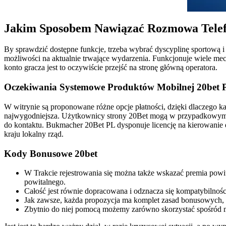
Jakim Sposobem Nawiązać Rozmowa Telefo
By sprawdzić dostępne funkcje, trzeba wybrać dyscyplinę sportową i 
możliwości na aktualnie trwające wydarzenia. Funkcjonuje wiele 
konto gracza jest to oczywiście przejść na stronę główną operatora.
Oczekiwania Systemowe Produktów Mobilnej 20bet 
W witrynie są proponowane różne opcje płatności, dzięki dlaczego k
najwygodniejsza. Użytkownicy strony 20Bet mogą w przypadkowym c
do kontaktu. Bukmacher 20Bet PL dysponuje licencję na kierowanie d
kraju lokalny rząd.
Kody Bonusowe 20bet
W Trakcie rejestrowania się można także wskazać premia powit
powitalnego.
Całość jest równie dopracowana i odznacza się kompatybilności
Jak zawsze, każda propozycja ma komplet zasad bonusowych, k
Zbytnio do niej pomocą możemy zarówno skorzystać spośród 