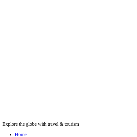
Explore the globe with travel & tourism
Home