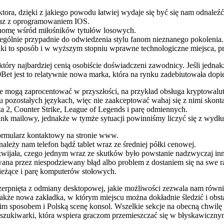
ktora, dzięki z jakiego powodu łatwiej wydaje się być się nam odnaleźć
wraz z oprogramowaniem IOS.
enomę wśród miłośników tytułów losowych.
zególnie przypadnie do odwiedzenia stylu fanom nieznanego pokolenia.
i to sposób i w wyższym stopniu wprawne technologiczne miejsca, p
tóry najbardziej cenią osobiście doświadczeni zawodnicy. Jeśli jednak
20Bet jest to relatywnie nowa marka, która na rynku zadebiutowała dopi
e mogą zaprocentować w przyszłości, na przykład obsługa kryptowalut
u pozostałych językach, więc nie zaakceptować wahaj się z nimi skont
a 2, Counter Strike, League of Legends i parę odmiennych.
link mailowy, jednakże w tymże sytuacji powinniśmy liczyć się z wy
formularz kontaktowy na stronie www.
ależy nam telefon bądź tablet wraz ze średniej półki cenowej.
zwijała, czego jednym wraz ze skutków było powstanie nadzwyczaj i
ana przez niespodziewany błąd albo problem z dostaniem się na swe 
bieżące i parę komputerów stołowych.
erpnięta z odmiany desktopowej, jakie możliwości zezwala nam równie
także nowa zakładka, w którym miejscu można dokładnie śledzić i obst
 sposobem i Polską scenę konsol. Wszelkie sekcje na obecną chwilę są
zukiwarki, która wspiera graczom przemieszczać się w błyskawicznym 