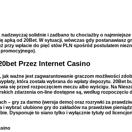
nadzwyczaj solidnie i zadbano tu chociażby o najmniejsze 
apką od 20Bet. W sytuacji, wówczas gdy postanawiasz grać
tuż przy wpłacie do pięć stów PLN spośród postulatem nie
 promocyjnego).
0bet Przez Internet Casino
, jak ważne jest zagwarantowanie graczom możliwości zdo
wypłaty, która została wybrana do wpłaty depozytu. 20Bet
awia się przed rozpoczęciem meczu albo wyścigu. Na Niesz
skich zdarzenia on-line dostępne są, według rozpoczęciu 
ch – gry za darmo (wersja demo) oraz rozrywki za prawdziw
a i wybrać ulubione gry do zakładów na prawdziwe pieniąd
ebie. Dysponuje to siano tylko i wyłącznie tytuły od licenc