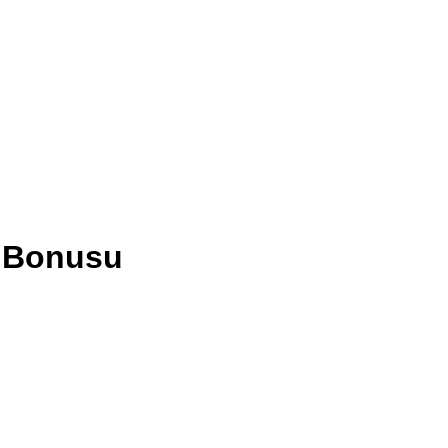
ł Bonusu