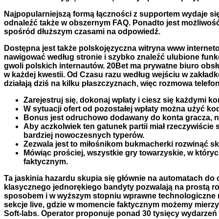
Najpopularniejszą formą łączności z supportem wydaje się
odnaleźć także w obszernym FAQ. Ponadto jest możliwość k
spośród dłuższym czasami na odpowiedź.
Dostępna jest także polskojęzyczna witryna www interne
nawigować według stronie i szybko znaleźć ulubione funk
gwoli polskich internautów. 20Bet ma prywatne biuro obsł
w każdej kwestii. Od Czasu razu według wejściu w zakładk
działają dziś na kilku płaszczyznach, więc rozmowa telefon
Zarejestruj się, dokonaj wpłaty i ciesz się każdymi 
W sytuacji ofert od pozostałej wpłaty można użyć k
Bonus jest odruchowo dodawany do konta gracza, n
Aby aczkolwiek ten gatunek partii miał rzeczywiście
bardziej nowoczesnych typerów.
Zezwala jest to miłośnikom bukmacherki rozwinąć skr
Mówiąc prościej, wszystkie gry towarzyskie, w który
faktycznym.
Ta jaskinia hazardu skupia się głównie na automatach do
klasycznego jednorękiego bandyty pozwalają na prostą r
sposobem i w wyższym stopniu wprawne technologiczne m
sekcje live, gdzie w momencie faktycznym możemy mierzy
Soft-labs. Operator proponuje ponad 30 tysięcy wydarze