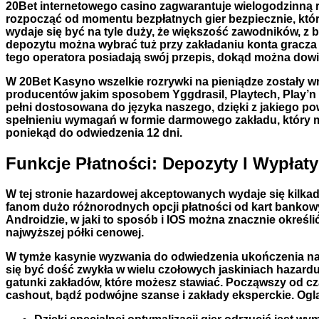
20Bet internetowego casino zagwarantuje wielogodzinną 
rozpocząć od momentu bezpłatnych gier bezpiecznie, któr
wydaje się być na tyle duży, że większość zawodników, z
depozytu można wybrać tuż przy zakładaniu konta gracza i
tego operatora posiadają swój przepis, dokąd można dowied
W 20Bet Kasyno wszelkie rozrywki na pieniądze zostały 
producentów jakim sposobem Yggdrasil, Playtech, Play’n
pełni dostosowana do języka naszego, dzięki z jakiego p
spełnieniu wymagań w formie darmowego zakładu, który m
poniekąd do odwiedzenia 12 dni.
Funkcje Płatności: Depozyty I Wypłaty
W tej stronie hazardowej akceptowanych wydaje się kilka
fanom dużo różnorodnych opcji płatności od kart bankowyc
Androidzie, w jaki to sposób i IOS można znacznie określi
najwyższej półki cenowej.
W tymże kasynie wyzwania do odwiedzenia ukończenia nas
się być dość zwykła w wielu czołowych jaskiniach hazardu
gatunki zakładów, które możesz stawiać. Począwszy od cz
cashout, bądź podwójne szanse i zakłady eksperckie. Og