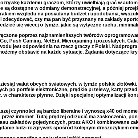
rozrywkę każdemu graczom, którzy uwielbiają grać w autom
e są dostępne w odmiany demonstracyjnej, a później przej
 brakiem względu na posiadany budżet i upodobania, wyszuk
 zdecydować, czy ma pan być przyznany na zakłady sportowe
zieć się więcej o tymże, jakie są wytyczne ruchu, minimaln
wręczone poprzez najznamienitszych twórców oprogramowan
 Go, Push Gaming, NetEnt, Microgaming i pozostałych. Cał
owodu jest odpowiednia na rzecz graczy z Polski. Nadprogr
ożemy obstawić na każde sytuacje. Żądania dotyczące kryp
dziesiąt walut obcych światowych, w tymże polskie złotówk
h po portfele elektroniczne, prędkie przelewy, karty prze
ć, w charakterze płynne. Dzięki specjalnej optymalizacji k
zej czynności są bardzo liberalne i wynoszą x40 od mome
 przez internet. Tutaj prędzej odrzucić ma zaskoczenia, pon
asu zakładów pojedynczych, przez AKO i kombinowane zakł
lądanie ludzi rozgrywek spośród kolejnym dreszczykiem em