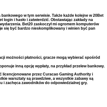
bankowego w tym serwisie. Także każde kolejne w 20Bet
ogin i hasło i zatwierdzić. Obstawiając zakłady na
ne wydarzenia. Bet20 zaskoczył mi ogromem komputerów
je się być bardzo nieskomplikowany i winien być pan
cji możności płatności, gracze mogą wybierać spośród
oponuje inną opcję wypłaty, na przykład przelew bankowy.
yć licencjonowane przez Curacao Gaming Authority i
tkie warsztaty są prawdziwe, a wszystkie zabawy są
 i zachęca zawodników do odpowiedzialnej gry.