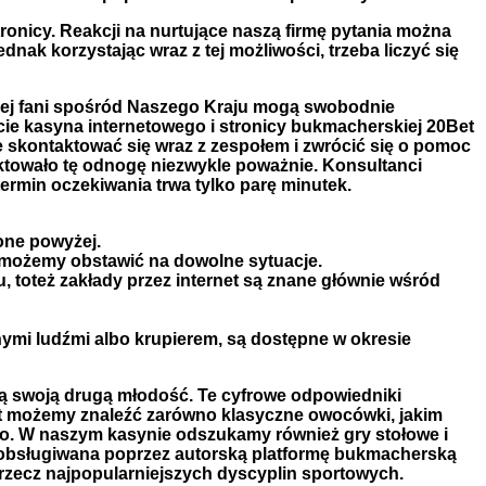
ronicy. Reakcji na nurtujące naszą firmę pytania można
ak korzystając wraz z tej możliwości, trzeba liczyć się
órej fani spośród Naszego Kraju mogą swobodnie
cie kasyna internetowego i stronicy bukmacherskiej 20Bet
e skontaktować się wraz z zespołem i zwrócić się o pomoc
aktowało tę odnogę niezwykle poważnie. Konsultanci
termin oczekiwania trwa tylko parę minutek.
one powyżej.
 możemy obstawić na dowolne sytuacje.
, toteż zakłady przez internet są znane głównie wśród
nymi ludźmi albo krupierem, są dostępne w okresie
ją swoją drugą młodość. Te cyfrowe odpowiedniki
et możemy znaleźć zarówno klasyczne owocówki, jakim
o. W naszym kasynie odszukamy również gry stołowe i
ć obsługiwana poprzez autorską platformę bukmacherską
rzecz najpopularniejszych dyscyplin sportowych.