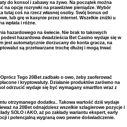
aty do konsol i zabawy na żywo. Na początek można
ść na opcję rozrywki na prawdziwe pieniądze. Wybór
a tutaj coś na rzecz własnej osoby. Swój bonus od
, lub grę w kasynie przez internet. Wszelkie zniżki u
a wpłata i różne.
ia hazardowego na świecie. Nie brak to takowych
a podest hazardowa dwadzieścia Bet Casino wydaje się w
am jest automatycznie dorzucany do konta gracza, na
towalut są przetwarzane trochę dłużej i mogą trwać
i. Oprócz Tego 20Bet zadbało o owo, żeby zaoferować
dpłacone i kryptowaluty. Działanie produktów zarówno na
onsol odrzucić wydaje się być wymagany smartfon wraz z
ntu otrzymanego dodatku.. Takowa wartość dziś wydaje
ieważ na 20Bet odnajdziesz wszelkie szlagierowe pozycje i
ady SOLO i AKO, aż po zakłady wariantu ekspert, early
ocji i potencjalną wygraną owo pewne doświadczenie.