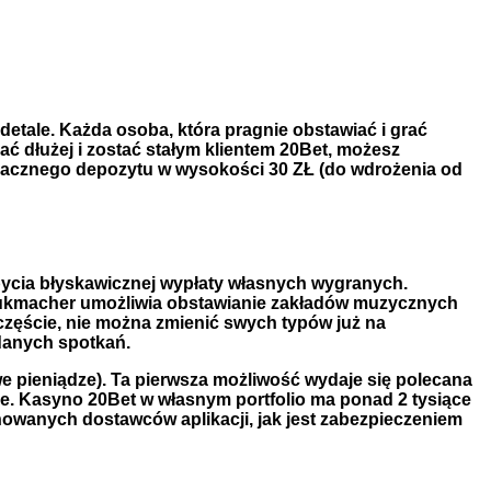
detale. Każda osoba, która pragnie obstawiać i grać
 dłużej i zostać stałym klientem 20Bet, możesz
znacznego depozytu w wysokości 30 ZŁ (do wdrożenia od
bycia błyskawicznej wypłaty własnych wygranych.
 bukmacher umożliwia obstawianie zakładów muzycznych
częście, nie można zmienić swych typów już na
danych spotkań.
e pieniądze). Ta pierwsza możliwość wydaje się polecana
ze. Kasyno 20Bet w własnym portfolio ma ponad 2 tysiące
jonowanych dostawców aplikacji, jak jest zabezpieczeniem