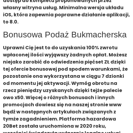
dostęp do kompletu proponowanych przez
własny witryna usług. Minimalna wersja układu
iOS, która zapewnia poprawne działanie aplikacji,
to 8.0.
Bonusowa Podaż Bukmacherska
Uprawni Cię jest to do uzyskania 100% zwrotu
wpłaconej ilości wyjąwszy żadnych opłat. Możesz
niejako zarobić do odwiedzenia pięćset ZŁ dzięki
tej ofercie bonusowej pod spodem warunkami, że
pozostanie ona wykorzystana w ciągu 7 dzionki
od momentu jej aktywacji. Wymóg obrotu na
rzecz pieniędzy uzyskanych dzięki tejże palecie
owo x50. Więcej o różnych bonusach i innych
promocjach dowiesz się na naszej stronie www
bądź w następnych artykułach związanych z
tymże zagadnieniem. Platforma hazardowa
20Bet została uruchomiona w 2020 roku,