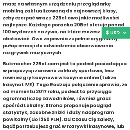
masz na własnym urządzeniu przeglądarkę
mobilną zaktualizowaną do najnowszej klasy,
żeby czerpać wraz z 22Bet owo jakie możliwości
najlepsze. Każdego poranka 20Bet oferuje ponad
100 wydarzeń na żywo, na które możesz
$ USD
obstawiać. Owo zapewnia zupełnie oryginalny
pułap emocji do odwiedzenia obserwowania
rozgrywek muzycznych.
Bukmacher 22Bet.com jest to podest posiadająca
w propozycji zarówno zakłady sportowe, lecz
również gry kasynowe w kasynie online (także
kasyno LIVE). Tego Rodzaju połączenie sprawia, że
od momentu 2017 roku, podest ta przyciąga
ogromną liczbę zawodników, również gracz
spośród Lokalny. Strona proponuje podgląd
statystyk, zasobne zniżki i duży nadprogram
powitalny (do 1250 PLN). Od Czasu Cię zależy,
bądź potrzebujesz grać w rozrywki kasynowe, lub