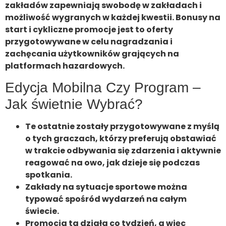
zakładów zapewniają swobodę w zakładach i
możliwość wygranych w każdej kwestii. Bonusy na
start i cykliczne promocje jest to oferty
przygotowywane w celu nagradzania i
zachęcania użytkowników grających na
platformach hazardowych.
Edycja Mobilna Czy Program –
Jak świetnie Wybrać?
Te ostatnie zostały przygotowywane z myślą
o tych graczach, którzy preferują obstawiać
w trakcie odbywania się zdarzenia i aktywnie
reagować na owo, jak dzieje się podczas
spotkania.
Zakłady na sytuacje sportowe można
typować spośród wydarzeń na całym
świecie.
Promocja ta działa co tydzień, a więc