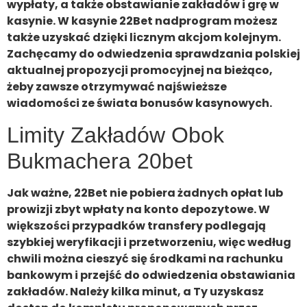
wypłaty, a także obstawianie zakładów i grę w
kasynie. W kasynie 22Bet nadprogram możesz
także uzyskać dzięki licznym akcjom kolejnym.
Zachęcamy do odwiedzenia sprawdzania polskiej
aktualnej propozycji promocyjnej na bieżąco,
żeby zawsze otrzymywać najświeższe
wiadomości ze świata bonusów kasynowych.
Limity Zakładów Obok
Bukmachera 20bet
Jak ważne, 22Bet nie pobiera żadnych opłat lub
prowizji zbyt wpłaty na konto depozytowe. W
większości przypadków transfery podlegają
szybkiej weryfikacji i przetworzeniu, więc według
chwili można cieszyć się środkami na rachunku
bankowym i przejść do odwiedzenia obstawiania
zakładów. Należy kilka minut, a Ty uzyskasz