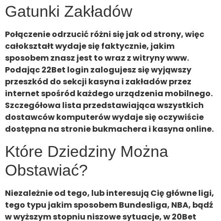
Gatunki Zakładów
Połączenie odrzucić różni się jak od strony, więc
całokształt wydaje się faktycznie, jakim
sposobem znasz jest to wraz z witryny www.
Podając 22Bet login zalogujesz się wyjąwszy
przeszkód do sekcji kasyna i zakładów przez
internet spośród każdego urządzenia mobilnego.
Szczegółowa lista przedstawiająca wszystkich
dostawców komputerów wydaje się oczywiście
dostępna na stronie bukmachera i kasyna online.
Które Dziedziny Można
Obstawiać?
Niezależnie od tego, lub interesują Cię główne ligi,
tego typu jakim sposobem Bundesliga, NBA, bądź
w wyższym stopniu niszowe sytuacje, w 20Bet