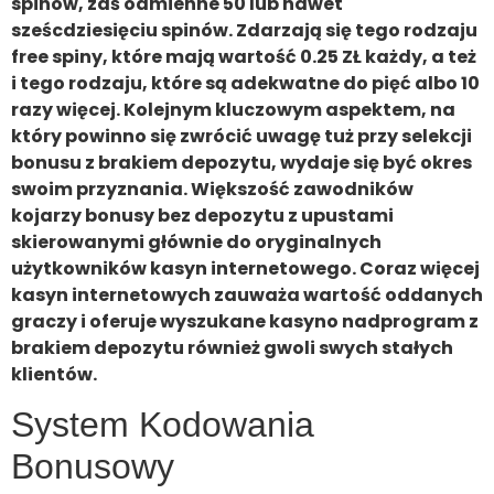
spinów, zaś odmienne 50 lub nawet
sześcdziesięciu spinów. Zdarzają się tego rodzaju
free spiny, które mają wartość 0.25 ZŁ każdy, a też
i tego rodzaju, które są adekwatne do pięć albo 10
razy więcej. Kolejnym kluczowym aspektem, na
który powinno się zwrócić uwagę tuż przy selekcji
bonusu z brakiem depozytu, wydaje się być okres
swoim przyznania. Większość zawodników
kojarzy bonusy bez depozytu z upustami
skierowanymi głównie do oryginalnych
użytkowników kasyn internetowego. Coraz więcej
kasyn internetowych zauważa wartość oddanych
graczy i oferuje wyszukane kasyno nadprogram z
brakiem depozytu również gwoli swych stałych
klientów.
System Kodowania
Bonusowy