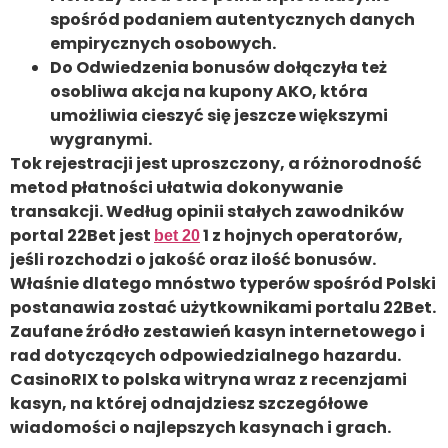
spośród podaniem autentycznych danych
empirycznych osobowych.
Do Odwiedzenia bonusów dołączyła też
osobliwa akcja na kupony AKO, która
umożliwia cieszyć się jeszcze większymi
wygranymi.
Tok rejestracji jest uproszczony, a różnorodność
metod płatności ułatwia dokonywanie
transakcji. Według opinii stałych zawodników
portal 22Bet jest
1 z hojnych operatorów,
bet 20
jeśli rozchodzi o jakość oraz ilość bonusów.
Właśnie dlatego mnóstwo typerów spośród Polski
postanawia zostać użytkownikami portalu 22Bet.
Zaufane źródło zestawień kasyn internetowego i
rad dotyczących odpowiedzialnego hazardu.
CasinoRIX to polska witryna wraz z recenzjami
kasyn, na której odnajdziesz szczegółowe
wiadomości o najlepszych kasynach i grach.