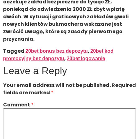
oczekuje zakład bezpiecznie do tysiąc ZŁ,
poniekąd do odwiedzenia 2000 ZŁ zbyt wpłatę
dwóch. W sytuacji gratisowych zakładów gwoli
nowych klientów bukmachera wskazane jest
zwrócić uwagę, które są zasady pierwotnego
przyznania.
Tagged
,
20bet bonus bez depozytu
20bet kod
,
promocyjny bez depozytu
20bet logowanie
Leave a Reply
Your email address will not be published.
Required
fields are marked
*
Comment
*