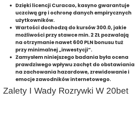
Dzięki licencji Curacao, kasyno gwarantuje
uczciwą grę i ochronę danych empirycznych
użytkowników.
Wartości dochodzą do kursów 300.0, jakie
możliwości przy stawce min. 2 ZŁ pozwalają
na otrzymanie nawet 600 PLN bonusu tuż
przy minimalnej „inwestycji”.
Zamysłem niniejszego badania była ocena
prawdziwego wpływu zachęt do obstawiania
na zachowania hazardowe, zrewidowanie i
emocje zawodników internetowego.
Zalety I Wady Rozrywki W 20bet