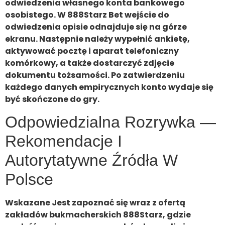
odwiedzenia własnego konta bankowego
osobistego. W 888Starz Bet wejście do
odwiedzenia opisie odnajduje się na górze
ekranu. Następnie należy wypełnić ankietę,
aktywować pocztę i aparat telefoniczny
komórkowy, a także dostarczyć zdjęcie
dokumentu tożsamości. Po zatwierdzeniu
każdego danych empirycznych konto wydaje się
być skończone do gry.
Odpowiedzialna Rozrywka —
Rekomendacje I
Autorytatywne Źródła W
Polsce
Wskazane Jest zapoznać się wraz z ofertą
zakładów bukmacherskich 888Starz, gdzie