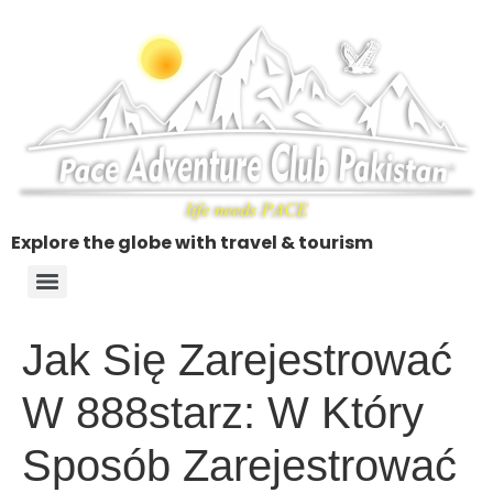
Explore the globe with travel & tourism
Jak Się Zarejestrować
W 888starz: W Który
Sposób Zarejestrować