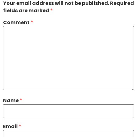
Your email address will not be published.
Required
fields are marked
*
Comment
*
Name
*
Email
*