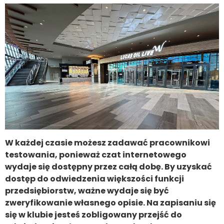
W każdej czasie możesz zadawać pracownikowi
testowania, ponieważ czat internetowego
wydaje się dostępny przez całą dobę. By uzyskać
dostęp do odwiedzenia większości funkcji
przedsiębiorstw, ważne wydaje się być
zweryfikowanie własnego opisie. Na zapisaniu się
się w klubie jesteś zobligowany przejść do