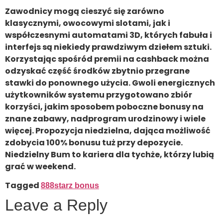
Zawodnicy mogą cieszyć się zarówno
klasycznymi, owocowymi slotami, jak i
współczesnymi automatami 3D, których fabuła i
interfejs są niekiedy prawdziwym dziełem sztuki.
Korzystając spośród premii na cashback można
odzyskać część środków zbytnio przegrane
stawki do ponownego użycia. Gwoli energicznych
użytkowników systemu przygotowano zbiór
korzyści, jakim sposobem poboczne bonusy na
znane zabawy, nadprogram urodzinowy i wiele
więcej. Propozycja niedzielna, dająca możliwość
zdobycia 100% bonusu tuż przy depozycie.
Niedzielny Bum to kariera dla tychże, którzy lubią
grać w weekend.
Tagged
888starz bonus
Leave a Reply