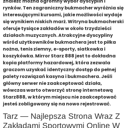
znaleźć można ogromny wybór dyscyplin i
rynków. Ten zagraniczny bukmacher wyróżnia się
interesującymi kursami, jakie możliwości wydaje
się wynikiem niskich marż. Witryna bukmacherski
oferuje tysiące zakładów w około trzydzieści
działach muzycznych. Atrakcyjne dyscypliny
wśród użytkowników bukmachera jest to piłka
nożna, tenis ziemny, e-sporty, siatkowka i
koszykówka. Mirror Starz 888 jest to dokładna
kopia platformy hazardowej, która zezwala
graczom uzyskać identyczny dostęp do pełnej
palety rozwiązań kasyna i bukmachera. Jeśli
główny serwer nie zaakceptować działa,
wówczas warto otworzyć stronę internetową
Starz888, w którym miejscu nie zaakceptować
jesteś zobligowany się na nowo rejestrować.
Tarz — Najlepsza Strona Wraz Z
Zakładami Sportowymi Online W