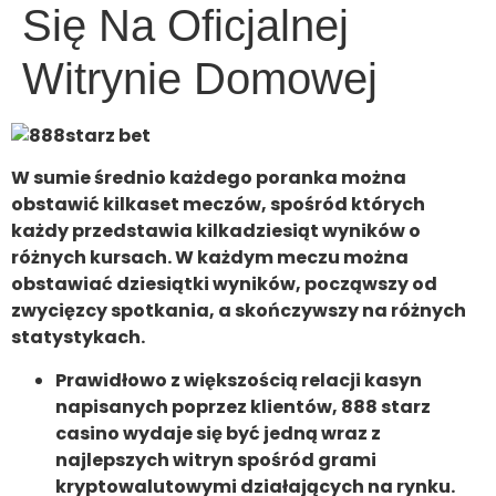
Się Na Oficjalnej
Witrynie Domowej
W sumie średnio każdego poranka można
obstawić kilkaset meczów, spośród których
każdy przedstawia kilkadziesiąt wyników o
różnych kursach. W każdym meczu można
obstawiać dziesiątki wyników, począwszy od
zwycięzcy spotkania, a skończywszy na różnych
statystykach.
Prawidłowo z większością relacji kasyn
napisanych poprzez klientów, 888 starz
casino wydaje się być jedną wraz z
najlepszych witryn spośród grami
kryptowalutowymi działających na rynku.