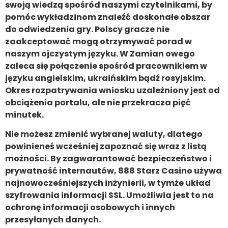
swoją wiedzą spośród naszymi czytelnikami, by
pomóc wykładzinom znaleźć doskonałe obszar
do odwiedzenia gry. Polscy gracze nie
zaakceptować mogą otrzymywać porad w
naszym ojczystym języku. W Zamian owego
zaleca się połączenie spośród pracownikiem w
języku angielskim, ukraińskim bądź rosyjskim.
Okres rozpatrywania wniosku uzależniony jest od
obciążenia portalu, ale nie przekracza pięć
minutek.
Nie możesz zmienić wybranej waluty, dlatego
powinieneś wcześniej zapoznać się wraz z listą
możności. By zagwarantować bezpieczeństwo i
prywatność internautów, 888 Starz Casino używa
najnowocześniejszych inżynierii, w tymże układ
szyfrowania informacji SSL. Umożliwia jest to na
ochronę informacji osobowych i innych
przesyłanych danych.