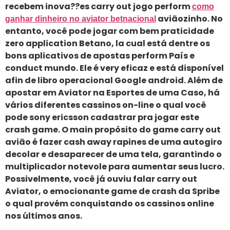
recebem inova??es carry out jogo perform
como
aviãozinho. No
ganhar dinheiro no aviator betnacional
entanto, você pode jogar com bem praticidade
zero application Betano, la cual está dentre os
bons aplicativos de apostas perform País e
conduct mundo. Ele é very eficaz e está disponível
afin de libro operacional Google android. Além de
apostar em Aviator na Esportes de uma Caso, há
vários diferentes cassinos on-line o qual você
pode sony ericsson cadastrar pra jogar este
crash game. O main propósito do game carry out
avião é fazer cash away rapines de uma autogiro
decolar e desaparecer de uma tela, garantindo o
multiplicador notevole para aumentar seus lucro.
Possivelmente, você já ouviu falar carry out
Aviator, o emocionante game de crash da Spribe
o qual provém conquistando os cassinos online
nos últimos anos.