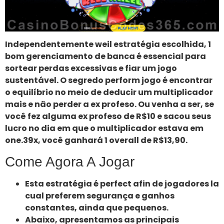
Independentemente weil estratégia escolhida, 1
bom gerenciamento de banca é essencial para
sortear perdas excessivas e fiar um jogo
sustentável. O segredo perform jogo é encontrar
o equilíbrio no meio de deducir um multiplicador
mais e não perder a ex profeso. Ou venha a ser, se
você fez alguma ex profeso de R$10 e sacou seus
lucro no dia em que o multiplicador estava em
one.39x, você ganhará 1 overall de R$13,90.
Come Agora A Jogar
Esta estratégia é perfect afin de jogadores la
cual preferem segurança e ganhos
constantes, ainda que pequenos.
Abaixo, apresentamos as principais