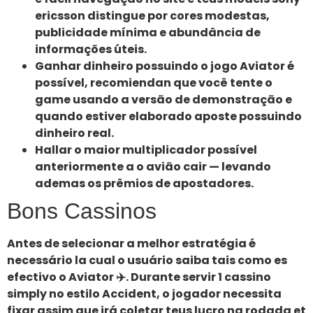
ericsson distingue por cores modestas,
publicidade mínima e abundância de
informações úteis.
Ganhar dinheiro possuindo o jogo Aviator é
possível, recomiendan que você tente o
game usando a versão de demonstração e
quando estiver elaborado aposte possuindo
dinheiro real.
Hallar o maior multiplicador possível
anteriormente a o avião cair — levando
ademas os prêmios de apostadores.
Bons Cassinos
Antes de selecionar a melhor estratégia é
necessário la cual o usuário saiba tais como es
efectivo o Aviator ✈️. Durante servir 1 cassino
simply no estilo Accident, o jogador necessita
fixar assim que irá coletar teus lucro na rodada et