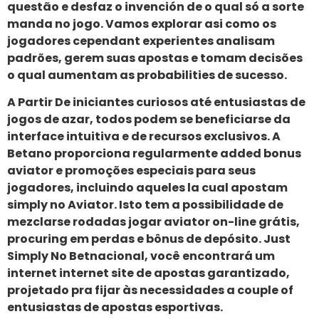
questão e desfaz o invención de o qual só a sorte
manda no jogo. Vamos explorar asi como os
jogadores cependant experientes analisam
padrões, gerem suas apostas e tomam decisões
o qual aumentam as probabilities de sucesso.
A Partir De iniciantes curiosos até entusiastas de
jogos de azar, todos podem se beneficiarse da
interface intuitiva e de recursos exclusivos. A
Betano proporciona regularmente added bonus
aviator e promoções especiais para seus
jogadores, incluindo aqueles la cual apostam
simply no Aviator. Isto tem a possibilidade de
mezclarse rodadas jogar aviator on-line grátis,
procuring em perdas e bônus de depósito. Just
Simply No Betnacional, você encontrará um
internet internet site de apostas garantizado,
projetado pra fijar às necessidades a couple of
entusiastas de apostas esportivas.