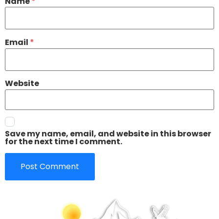
Name
*
Email
*
Website
Save my name, email, and website in this browser
for the next time I comment.