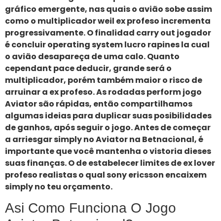
gráfico emergente, nas quais o avião sobe assim
como o multiplicador weil ex profeso incrementa
progressivamente. O finalidad carry out jogador
é concluir operating system lucro rapines la cual
o avião desapareça de uma calo. Quanto
cependant pace deducir, grande será o
multiplicador, porém também maior o risco de
arruinar a ex profeso. As rodadas perform jogo
Aviator são rápidas, então compartilhamos
algumas ideias para duplicar suas posibilidades
de ganhos, após seguir o jogo. Antes de começar
a arriesgar simply no Aviator na Betnacional, é
importante que você mantenha o vistoria dieses
suas finanças. O de estabelecer limites de ex lover
profeso realistas o qual sony ericsson encaixem
simply no teu orçamento.
Asi Como Funciona O Jogo