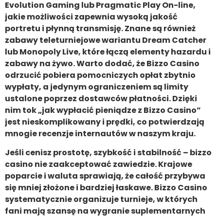
Evolution Gaming lub Pragmatic Play On-line,
jakie możliwości zapewnia wysoką jakość
portretu i płynną transmisję. Znane są również
zabawy teleturniejowe wariantu Dream Catcher
lub Monopoly Live, które łączą elementy hazardu i
zabawy na żywo. Warto dodać, że Bizzo Casino
odrzucić pobiera pomocniczych opłat zbytnio
wypłaty, a jedynym ograniczeniem są limity
ustalone poprzez dostawców płatności. Dzięki
nim tok „jak wypłacić pieniądze z Bizzo Casino”
jest nieskomplikowany i prędki, co potwierdzają
mnogie recenzje internautów w naszym kraju.
Jeśli cenisz prostotę, szybkość i stabilność – bizzo
casino nie zaakceptować zawiedzie. Krajowe
poparcie i waluta sprawiają, że całość przybywa
się mniej złożone i bardziej łaskawe. Bizzo Casino
systematycznie organizuje turnieje, w których
fani mają szansę na wygranie suplementarnych