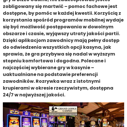
zobligowany się martwić – pomoc fachowe jest
dostępne, by pomóc w każdej kwestii. Korzyścią z
korzystania spośród programów mobilnej wydaje
się być możliwość postępowania w dowolnym
obszarze i czasie, wyjąwszy utraty jakości partii.
Dzięki aplikacjom zawodnicy mają pełny dostęp
do odwiedzenia wszystkich opcji kasyna, jak
sprawia, że gra przybywa się nadal w wyższym
stopniu komfortowa i dogodna. Polecane i
najczęściej wybierane gry w kasynie –
uaktualniane na podstawie preferencji
zawodników. Rozrywka wraz z istotnymi
krupierami w okresie rzeczywistym, dostępna
24/7 w najwyższej jakości.