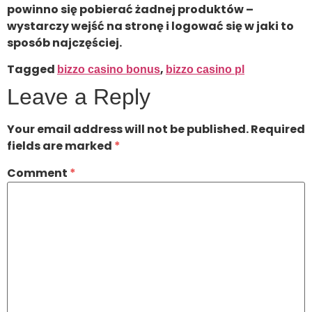
powinno się pobierać żadnej produktów –
wystarczy wejść na stronę i logować się w jaki to
sposób najczęściej.
Tagged
,
bizzo casino bonus
bizzo casino pl
Leave a Reply
Your email address will not be published.
Required
fields are marked
*
Comment
*