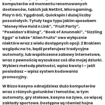
komputerów od momentu renomowanych
dostawców, takich jak NetEnt, Microgaming,
Play’n GO, Yggdrasil, Quickspin i dużej liczby
pozostałych. Tytuły tego typu jakim sposobem
“Money Hive Hold n Link”, “Fruit Party”,
“Poseidon’s Rising”, “Book of Anunnaki”, “Sizzling
Eggs” a także “Alien Fruits” owo wyłącznie
niektóre wraz z wielu dostępnych opcji. Z Brakiem
względu na to, bądź preferujesz tradycyjne
automaty, lub współczesne zabawy internetowe,
wraz z pewnością wyszukasz coś dla mojej dziurki.
Wybierz metodę płatności, wpisz kwotę i – jeśli
posiadasz – wpisz system kodowania
promocyjny.
W Bizzo kasyno odnajdziesz dużo komputerów
wraz z różnych gatunków i tematów, w tym
automaty, gry stołowe, kasyno na żywo, co więcej
zakłady sportowe. Dostępne są również hojne