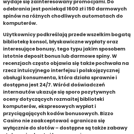
wydaje się zainteresowany promocjami. Do
odebrania jest poniekąd 1600 zł i 150 darmowych
spinów na różnych chodliwych automatach do
komputerów.
Użytkownicy podkreślają przede wszelkim bogatą
bibliotekę konsol, błyskawiczne wypłaty oraz
interesujące bonusy, tego typu jakim sposobem
istotnie deposit bonus lub darmowe spiny. W
recenzjach często objawia się także pochwała na
rzecz intuicyjnego interfejsu i polskojęzycznej
obsługi konsumenta, która działa sprawnie i
dostępna jest 24/7. Wśród doświadczeń
internautów ukazuje się sporo pozytywnych
oceny dotyczących rozmaitej biblioteki
komputerów, ekspresowych wypłat i
przyciągających kodów bonusowych. Bizzo
Casino nie zaakceptować ogranicza się
wyłącznie do slotów – dostępne są także zabawy