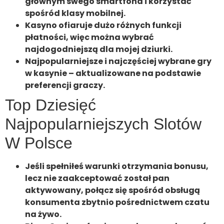
głównym swego smartfona i korzystać
spośród klasy mobilnej.
Kasyno ofiaruje dużo różnych funkcji
płatności, więc można wybrać
najdogodniejszą dla mojej dziurki.
Najpopularniejsze i najczęściej wybrane gry
w kasynie – aktualizowane na podstawie
preferencji graczy.
Top Dziesięć
Najpopularniejszych Slotów
W Polsce
Jeśli spełniłeś warunki otrzymania bonusu,
lecz nie zaakceptować został pan
aktywowany, połącz się spośród obsługą
konsumenta zbytnio pośrednictwem czatu
na żywo.