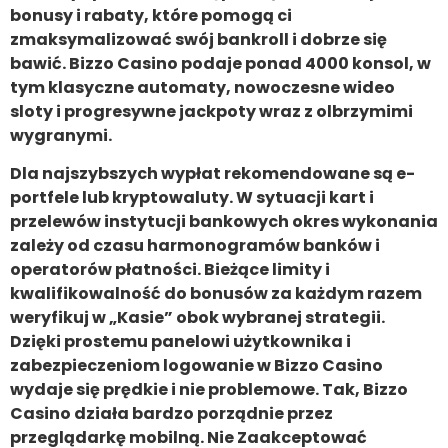
bonusy i rabaty, które pomogą ci
zmaksymalizować swój bankroll i dobrze się
bawić. Bizzo Casino podaje ponad 4000 konsol, w
tym klasyczne automaty, nowoczesne wideo
sloty i progresywne jackpoty wraz z olbrzymimi
wygranymi.
Dla najszybszych wypłat rekomendowane są e-
portfele lub kryptowaluty. W sytuacji kart i
przelewów instytucji bankowych okres wykonania
zależy od czasu harmonogramów banków i
operatorów płatności. Bieżące limity i
kwalifikowalność do bonusów za każdym razem
weryfikuj w „Kasie” obok wybranej strategii.
Dzięki prostemu panelowi użytkownika i
zabezpieczeniom logowanie w Bizzo Casino
wydaje się prędkie i nie problemowe. Tak, Bizzo
Casino działa bardzo porządnie przez
przeglądarkę mobilną. Nie Zaakceptować