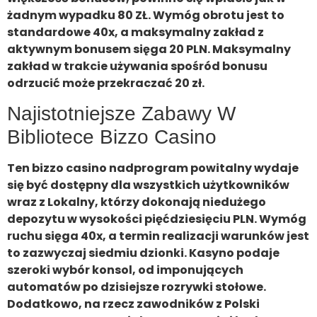
żadnym wypadku 80 ZŁ. Wymóg obrotu jest to
standardowe 40x, a maksymalny zakład z
aktywnym bonusem sięga 20 PLN. Maksymalny
zakład w trakcie używania spośród bonusu
odrzucić może przekraczać 20 zł.
Najistotniejsze Zabawy W
Bibliotece Bizzo Casino
Ten bizzo casino nadprogram powitalny wydaje
się być dostępny dla wszystkich użytkowników
wraz z Lokalny, którzy dokonają niedużego
depozytu w wysokości pięćdziesięciu PLN. Wymóg
ruchu sięga 40x, a termin realizacji warunków jest
to zazwyczaj siedmiu dzionki. Kasyno podaje
szeroki wybór konsol, od imponujących
automatów po dzisiejsze rozrywki stołowe.
Dodatkowo, na rzecz zawodników z Polski