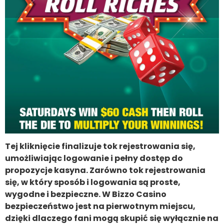
Tej kliknięcie finalizuje tok rejestrowania się,
umożliwiając logowanie i pełny dostęp do
propozycje kasyna. Zarówno tok rejestrowania
się, w który sposób i logowania są proste,
wygodne i bezpieczne. W Bizzo Casino
bezpieczeństwo jest na pierwotnym miejscu,
dzięki dlaczego fani mogą skupić się wyłącznie na