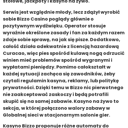
stołowe, jackpoty i kasyno na żywo.
Serwis jest względnie młody, lecz zdążył wyrobić
sobie Bizzo Casino poglądy głównie o
pozytywnym wydźwięku. Operator stosuje
wyraźnie określone zasady i fan za każdym razem
zdaje sobie sprawę, na jak się pisze. Dodatkowo,
całość działa adekwatnie z licencją hazardową
Curacao, więc pies spośród kulawą nogą odrzucić
winien mieć problemów spośród wygranymi i
wypłatami pieniędzy. Pomimo całokształt w
każdej sytuacji zachęca się zawodników, żeby
czytali regulamin kasyna, reklamy, lub politykę
prywatności. Dzięki temu w Bizzo nic pierwotnego
nie zaakceptować zaskoczy i będą potrafili
skupić się na samej zabawie. Kasyno na żywo to
sekcja, w której połączono walory zabawy w
Globalnej sieci w stacjonarnym salonie gier.
Kasyno Bizzo proponuje różne automaty do