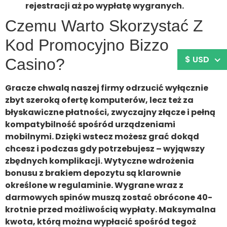
rejestracji aż po wypłatę wygranych.
Czemu Warto Skorzystać Z
Kod Promocyjno Bizzo
$ USD
Casino?
Gracze chwalą naszej firmy odrzucić wyłącznie
zbyt szeroką ofertę komputerów, lecz też za
błyskawiczne płatności, zwyczajny złącze i pełną
kompatybilność spośród urządzeniami
mobilnymi. Dzięki wstecz możesz grać dokąd
chcesz i podczas gdy potrzebujesz – wyjąwszy
zbędnych komplikacji. Wytyczne wdrożenia
bonusu z brakiem depozytu są klarownie
określone w regulaminie. Wygrane wraz z
darmowych spinów muszą zostać obrócone 40-
krotnie przed możliwością wypłaty. Maksymalna
kwota, którą można wypłacić spośród tegoż