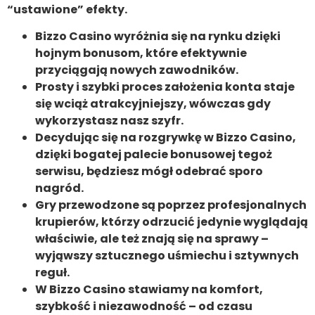
“ustawione” efekty.
Bizzo Casino wyróżnia się na rynku dzięki
hojnym bonusom, które efektywnie
przyciągają nowych zawodników.
Prosty i szybki proces założenia konta staje
się wciąż atrakcyjniejszy, wówczas gdy
wykorzystasz nasz szyfr.
Decydując się na rozgrywkę w Bizzo Casino,
dzięki bogatej palecie bonusowej tegoż
serwisu, będziesz mógł odebrać sporo
nagród.
Gry przewodzone są poprzez profesjonalnych
krupierów, którzy odrzucić jedynie wyglądają
właściwie, ale też znają się na sprawy –
wyjąwszy sztucznego uśmiechu i sztywnych
reguł.
W Bizzo Casino stawiamy na komfort,
szybkość i niezawodność – od czasu