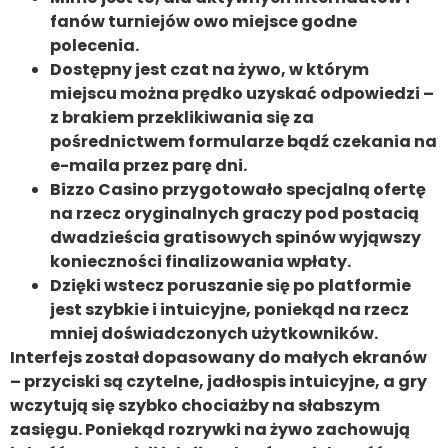
fanów turniejów owo miejsce godne
polecenia.
Dostępny jest czat na żywo, w którym
miejscu można prędko uzyskać odpowiedzi –
z brakiem przeklikiwania się za
pośrednictwem formularze bądź czekania na
e-maila przez parę dni.
Bizzo Casino przygotowało specjalną ofertę
na rzecz oryginalnych graczy pod postacią
dwadzieścia gratisowych spinów wyjąwszy
konieczności finalizowania wpłaty.
Dzięki wstecz poruszanie się po platformie
jest szybkie i intuicyjne, poniekąd na rzecz
mniej doświadczonych użytkowników.
Interfejs został dopasowany do małych ekranów
– przyciski są czytelne, jadłospis intuicyjne, a gry
wczytują się szybko chociażby na słabszym
zasięgu. Poniekąd rozrywki na żywo zachowują