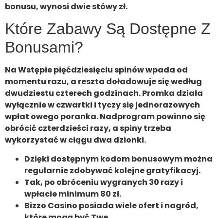
bonusu, wynosi dwie stówy zł.
Które Zabawy Są Dostępne Z
Bonusami?
Na Wstępie pięćdziesięciu spinów wpada od
momentu razu, a reszta doładowuje się według
dwudziestu czterech godzinach. Promka działa
wyłącznie w czwartki i tyczy się jednorazowych
wpłat owego poranka. Nadprogram powinno się
obrócić czterdzieści razy, a spiny trzeba
wykorzystać w ciągu dwa dzionki.
Dzięki dostępnym kodom bonusowym można
regularnie zdobywać kolejne gratyfikacyj.
Tak, po obróceniu wygranych 30 razy i
wpłacie minimum 80 zł.
Bizzo Casino posiada wiele ofert i nagród,
które mogą być Twe.