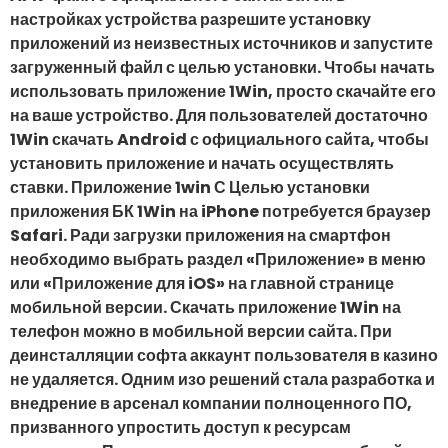
настройках устройства разрешите установку
приложений из неизвестных источников и запустите
загруженный файл с целью установки. Чтобы начать
использовать приложение 1Win, просто скачайте его
на ваше устройство. Для пользователей достаточно
1Win скачать Android с официального сайта, чтобы
установить приложение и начать осуществлять
ставки. Приложение 1win С Целью установки
приложения БК 1Win на iPhone потребуется браузер
Safari. Ради загрузки приложения на смартфон
необходимо выбрать раздел «Приложение» в меню
или «Приложение для iOS» на главной странице
мобильной версии. Скачать приложение 1Win на
телефон можно в мобильной версии сайта. При
деинсталляции софта аккаунт пользователя в казино
не удаляется. Одним изо решений стала разработка и
внедрение в арсенал компании полноценного ПО,
призванного упростить доступ к ресурсам