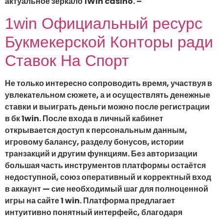
актуальное зеркало 1Win casino. –
1win Официальный ресурс
Букмекерской Конторы ради
Ставок На Спорт
Не только интересно сопроводить время, участвуя в
увлекательном сюжете, а и осуществлять денежные
ставки и выиграть деньги можно после регистрации
в бк 1win. После входа в личный кабинет
открывается доступ к персональным данным,
игровому балансу, разделу бонусов, истории
транзакций и другим функциям. Без авторизации
большая часть инструментов платформы остаётся
недоступной, союз оперативный и корректный вход
в аккаунт — сие необходимый шаг для полноценной
игры на сайте 1 win. Платформа предлагает
интуитивно понятный интерфейс, благодаря