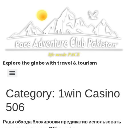
Explore the globe with travel & tourism
Category:
1win Casino
506
Ради обхода блокировки предикатив использовать