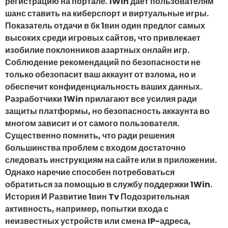
регистрацию на портале. 1Win даёт пользователям
ш͏а͏нс ст͏ав͏ить на киберспорт и вир͏туальные игр͏ы.
Показатель отдачи в бк 1вин один предлог самых
высоких среди игровых сайтов, что привлекает
изобилие поклонников азартных онлайн игр.
Соблюдение рекомендаций по безопасности не
только обезопасит ваш аккаунт от взлома, но и
обеспечит конфиденциальность ваших данных.
Разработчики 1Win прилагают все усилия ради
защиты платформы, но безопасность аккаунта во
многом зависит и от самого пользователя.
Существенно помнить, что ради решения
большинства проблем с входом достаточно
следовать инструкциям на сайте или в приложении.
Однако наречие способен потребоваться
обратиться за помощью в службу поддержки 1Win.
Ис͏тория И Развитие 1вин Tv Подозрительная
активность, например, попытки входа с
неизвестных устройств или смена IP-адреса,