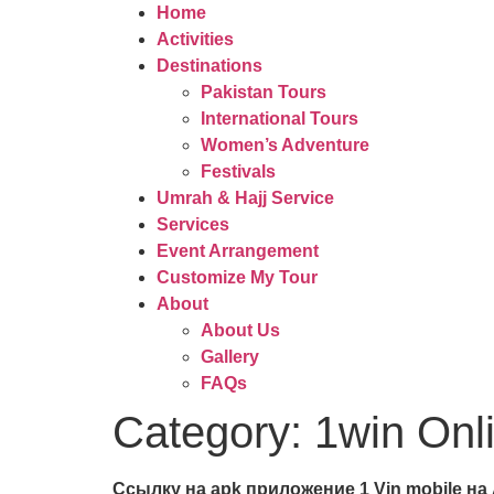
Home
Activities
Destinations
Pakistan Tours
International Tours
Women’s Adventure
Festivals
Umrah & Hajj Service
Services
Event Arrangement
Customize My Tour
About
About Us
Gallery
FAQs
Category:
1win Onl
Ссылку на apk приложение 1 Vin mobile на