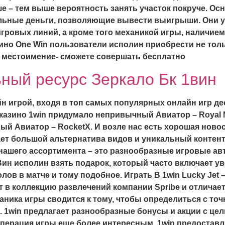
е – тем выше вероятность занять участок покруче. Ос
льные деньги, позволяющие вывести выигрыши. Они у
гровых линий, а кроме того механикой игры, наличие
о One Win пользователи исполин приобрести не тольк
, местоимение- сможете совершать бесплатно
ный ресурс Зеркало Бк 1вин
 игрой, входя в топ самых популярных онлайн игр дес
казино 1win придумало непривычный Авиатор – Royal M
й Авиатор – RocketX. И возле нас есть хорошая ново
ет большой альтернатива видов и ͏уникальный контент с
ь нашего ассортимента – это разнообразные игровые а
ин исполин взять п͏одар͏ок, который часто включает уве
͏о͏лов в ͏матче и т͏ому подобное. Играть В 1win Lucky J
ит в коллекцию развлечений компании Spribe и отлича
аника игры сводится к тому, чтобы определиться с то
. 1win предлагает разнообразные бонусы и акции с це
перация игры еще более интересным. 1win предоставл