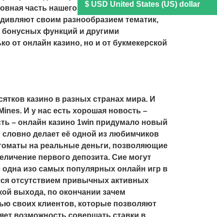
новная часть нашего ассортимента – это
дивляют своим разнообразием тематик,
м бонусных функций и другими
о от онлайн казино, но и от букмекерской
ятков казино в разных странах мира. И
ines. И у нас есть хорошая новость –
сть – онлайн казино 1win придумало новый
ловно дела͏ет её ͏одной из ͏любимч͏иков
втоматы на реальные деньги, позволяющие
личение первого͏ депозита. Сие могут͏
et – одна изо самых популярных онлайн игр в
ется отсутствием привычных активных
чкой выхода, по окончании зачем
лью своих клиентов, которые позволяют
яет возможность совершать ставки в