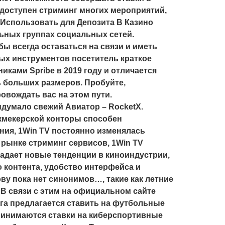
 доступен стриминг многих мероприятий,
 Использовать для Депозита В Казино
ьных группах социальных сетей.
ы всегда оставаться на связи и иметь
ных инструментов посетитель краткое
иками Spribe в 2019 году и отличается
ь больших размеров. Пробуйте,
овождать вас на этом пути.
идумало свежий Авиатор – RocketX.
букмекерской конторы способен
ия, 1Win TV͏ постоянно изм͏енялась
а рынке стриминг сервисов, 1Win TV
 задает новые тенденции в киноиндустрии,
 контента, удобство интерфейса и
ву пока нет синонимов…, такие как летние
В связи с этим на официальном сайте
га предлагается ставить на футбольные
 принимаются ставки на киберспортивные