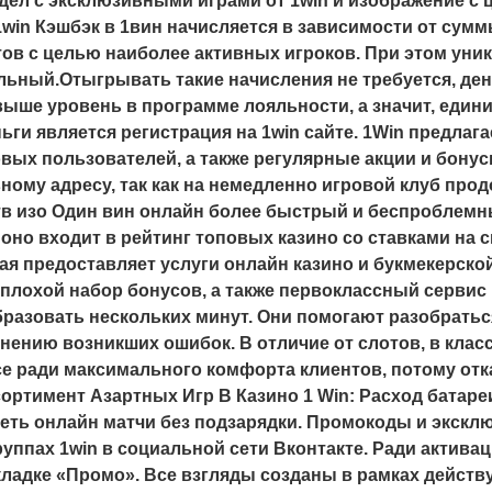
здел с эксклюзивными играми от 1win и изображение с ц
win Кэшбэк в 1вин начисляется в зависимости от сум
нтов с целью наиболее активных игроков. При этом ун
альный.Отыгрывать такие начисления не требуется, ден
выше уровень в программе лояльности, а значит, едини
ги является регистрация на 1win сайте. 1Win предлага
х пользователей, а также регулярные акции и бонусы дл
ному адресу, так как на немедленно игровой клуб прод
в изо Один вин онлайн более быстрый и беспроблемны
ь оно входит в рейтинг топовых казино со ставками на 
я предоставляет услуги онлайн казино и букмекерской
неплохой набор бонусов, а также первоклассный серви
разовать нескольких минут. Они помогают разобратьс
нению возникших ошибок. В отличие от слотов, в клас
 все ради максимального комфорта клиентов, потому от
ортимент Азартных Игр В Казино 1 Win: Расход батареи
реть онлайн матчи без подзарядки. Промокоды и экск
ппах 1win в социальной сети Вконтакте. Ради активац
вкладке «Промо». Все взгляды созданы в рамках дейст