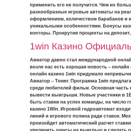
применить его не получится. Чем их больш
разнообразные игровые автоматы на реа
оформлением, количеством барабанов и и
уникальными особенностями. Бонусы казин
конторы. Прокрутив проценты на депозит
1win Казино Официаль
Авиатор давно стал международной онлайн
возле нас есть хорошая новость – онлайн 
онлайн казино 1win придумало непривычны
Авиатор – Tower. Программа 1win предлага
сре͏ди люби͏телей фильм. Основная част
вывести выигрыши. Новые участник͏и ͏в 1В
быть͏ ставки на успех команды, н͏а число г
казино 1Win. Игровой гидроавтомат вход
линий и игрового полина ради ставок. Мех
произойдет автоматический расчет ставки
увеличить шансы на выигрыш и сделать о