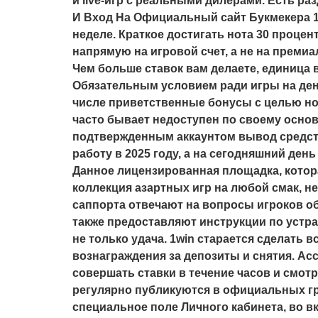
и live-игр с реальными дилерами. Есть ра
И Вход На Официальный сайт Букмекера 1
неделе. Краткое достигать нота 30 проце
напрямую на игровой счет, а не на преми
Чем больше ставок вам делаете, единица 
Обязательным условием ради игры на день
числе приветственные бонусы с целью новы
часто бывает недоступен по своему основ
подтвержденным аккаунтом вывод средст
работу в 2025 году, а на сегодняшний ден
Данное лицензированная площадка, котора
коллекция азартных игр на любой смак, 
саппорта отвечают на вопросы игроков об
также предоставляют инструкции по устра
не только удача. 1win старается сделать
вознаграждения за депозиты и снятия. Асс
совершать ставки в течение часов и смот
регулярно публикуются в официальных гру
специальное поле Личного кабинета, во 