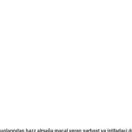
unlarından həzz almağa macal verən sərbəst və istifadəçi do