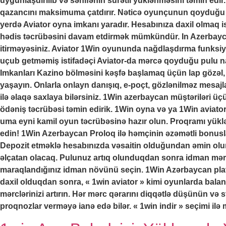
uyğunlaşdırılıb və səhifənin sürətli yüklənməsini təmin edi
qazancını maksimuma çatdırır. Nəticə oyunçunun qoyduğu m
yerdə Aviator oyna imkanı yaradır. Hesabınıza daxil olmaq is
hədis təcrübəsini davam etdirmək mümkündür. In Azerbayc
itirməyəsiniz. Aviator 1Win oyununda nağdlaşdırma funksiya
uçub getməmiş istifadəçi Aviator-da mərcə qoyduğu pulu na
Imkanları Kazino bölməsini kəşfə başlamaq üçün lap gözəl, p
yaşayın. Onlarla onlayn danışıq, e-poçt, gözlənilməz mesajla
ilə əlaqə saxlaya bilərsiniz. 1Win azerbaycan müştəriləri ü
ödəniş təcrübəsi təmin edirik. 1Win oyna və ya 1Win aviato
uma eyni kamil oyun təcrübəsinə hazır olun. Proqramı yüklə
edin! 1Win Azerbaycan Proloq ilə həmçinin əzəmətli bonusl
Depozit etməklə hesabınızda vəsaitin olduğundan əmin olun.
əlçatan olacaq. Pulunuz artıq olunduqdan sonra idman mərcl
maraqlandığınız idman növünü seçin. 1Win Azərbaycan plat
daxil olduqdan sonra, « 1win aviator » kimi oyunlarda bal
mərclərinizi artırın. Hər mərc qərarını diqqətlə düşünün və 
proqnozlar verməyə ianə edə bilər. « 1win indir » seçimi ilə m