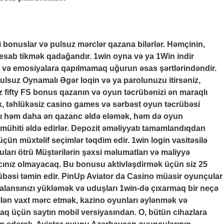
 bonuslar və pulsuz mərclər qazana bilərlər. Həmçinin,
 hesab tikmək qadağandır. 1win oyna və ya 1Win indir
q və emosiyalara qapılmamaq uğurun əsas şərtlərindəndir.
ulsuz Oynamalı Əgər loqin və ya parolunuzu itirsəniz,
fifty FS bonus qazanın və oyun təcrübənizi ən maraqlı
ək, təhlükəsiz casino games və sərbəst oyun təcrübəsi
arı həm daha ən qazanc əldə eləmək, həm də oyun
 mühiti əldə edirlər. Depozit əməliyyatı tamamlandıqdan
çün müxtəlif seçimlər təqdim edir. 1win login vasitəsilə
ları ötrü Müştərilərin şəxsi məlumatları və maliyyə
yacınız olmayacaq. Bu bonusu aktivləşdirmək üçün siz 25
übəsi təmin edir. PinUp Aviator da Casino müasir oyunçular
. Balansınızı yükləmək və uduşları 1win-də çıxarmaq bir neçə
tənilən vaxt mərc etmək, kazino oyunları əylənmək və
maq üçün saytın mobil versiyasından. O, bütün cihazlara