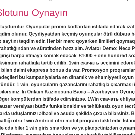
 Slotunu Oynayın
lüşdürülür. Oyunçular promo kodlardan istifadə edərək izafi
ər təqdim olunur. Qeydiyyatdan keçmiş oyunçular ötrü dübarə
aytını təqdim edir. Hər bir mərc qoyarkən limitləri qoyma
rahatlığından və sürətindən həzz alın. Aviator Demo: Necə P
irişi bərpa etməyə kömək edəcək. €1000 + one hundred söz 
ksimum rahatlıqla tərtib edilib. 1win скачать seçimini edər
ıra bilən daimi ekspress bonus da var. Promosyon proqraml
fadəçiləri bu kampaniyalarla ən dinamik və əhəmiyyətli oyun
dür. 1 win, oyunçuların qazanclarını rahatlıqla çıxarması ü
 bilərsiniz. In Onlayn Kazinosuna Baxış – Azərbaycan Oyunçu
. Əgər kompüterdən istifadə edirsinizsə, 1Win скачать ehti
uzer versiyası bütöv funksionaldır və təhlükəsiz oyun təcr
unlarda uduşlarınızı əlbəəl və asudə şəkildə çıxara bilərsiniz
rahatlığı ötrü 1win Android ötrü mobil proqram təklif edir. İs
də edə bilər 1 win giris smartfon və ya planşetinizdən oyna