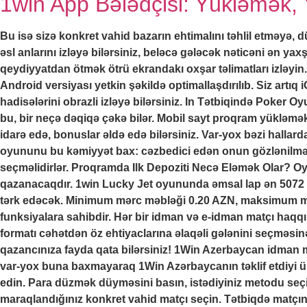
1win App Bələdçisi: Yükləmək,
Bu isə sizə konkret vahid bazarın ehtimalını təhlil etməy
əsl anlarını izləyə bilərsiniz, beləcə gələcək nəticəni ən ya
qeydiyyatdan ötmək ötrü ekrandakı oxşar təlimatları izləyin.
Android versiyası yetkin şəkildə optimallaşdırılıb. Siz artı
hadisələrini obrazli izləyə bilərsiniz. In Tətbiqində Poker 
bu, bir neçə dəqiqə çəkə bilər. Mobil sayt proqram yükləmək
idarə edə, bonuslar əldə edə bilərsiniz. Var-yox bəzi halla
oyununu bu kəmiyyət bax: cəzbedici edən onun gözlənilməzli
seçməlidirlər. Proqramda Ilk Depoziti Necə Eləmək Olar? 
qazanacaqdır. 1win Lucky Jet oyununda əmsal lap ən 5072 
tərk edəcək. Minimum mərc məbləği 0.20 AZN, maksimum mərc 
funksiyalara sahibdir. Hər bir idman və e-idman matçı haqqın
formatı cəhətdən öz ehtiyaclarına əlaqəli gələnini seçməsinə
qazancınıza fayda qata bilərsiniz! 1Win Azerbaycan idman mə
var-yox buna baxmayaraq 1Win Azərbaycanın təklif etdiyi üm
edin. Para düzmək düyməsini basın, istədiyiniz metodu seçi
maraqlandığınız konkret vahid matçı seçin. Tətbiqdə matçın