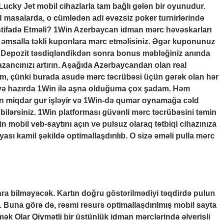
ucky Jet mobil cihazlarla tam bağlı gələn bir oyunudur.
d masalarda, o cümlədən adi əvəzsiz poker turnirlərində
ə Istifadə Etməli? 1Win Azerbaycan idman mərc həvəskarları
 əmsalla təkli kuponlara mərc etməlisiniz. Əgər kuponunuz
ir. Depozit təsdiqləndikdən sonra bonus məbləğiniz anında
zancınızı artırın. Aşağıda Azərbaycandan olan real
am, çünki burada asudə mərc təcrübəsi üçün gərək olan hər
əm və hazırda 1Win ilə aşna olduğuma çox şadam. Həm
ün miqdar gur işləyir və 1Win-də qumar oynamağa cəld
bilərsiniz. 1Win platforması güvənli mərc təcrübəsini təmin
 mobil veb-saytını açın və pulsuz olaraq tətbiqi cihazınıza
ası kamil şəkildə optimallaşdırılıb. O sizə əməli pulla mərc
xara bilməyəcək. Kartın doğru göstərilmədiyi təqdirdə pulun
 Buna görə də, rəsmi resurs optimallaşdırılmış mobil sayta
rmək Olar Qiymətli bir üstünlük idman mərclərində əlverişli