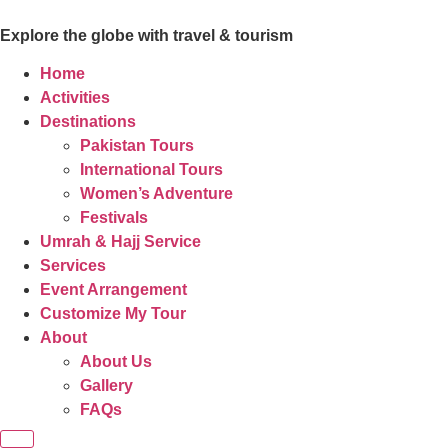
Explore the globe with travel & tourism
Home
Activities
Destinations
Pakistan Tours
International Tours
Women’s Adventure
Festivals
Umrah & Hajj Service
Services
Event Arrangement
Customize My Tour
About
About Us
Gallery
FAQs