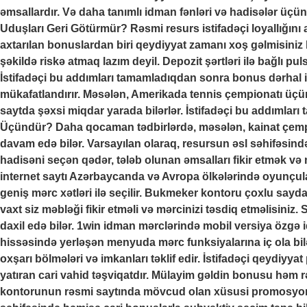
əmsallardır. Və daha tanımlı idman fənləri və hadisələr üçü
Uduşları Geri Götürmür? Rəsmi resurs istifadəçi loyallığın
axtarılan bonuslardan biri qeydiyyat zamanı xoş gəlmisiniz
şəkildə riskə atmaq lazım deyil. Depozit şərtləri ilə bağlı
İstifadəçi bu addımları tamamladıqdan sonra bonus dərhal i
mükafatlandırır. Məsələn, Amerikada tennis çempionatı üçü
saytda şəxsi miqdar yarada bilərlər. İstifadəçi bu addımla
Üçündür? Daha qocaman tədbirlərdə, məsələn, kainat çempio
davam edə bilər. Varsayılan olaraq, resursun əsl səhifəsində 
hadisəni seçən qədər, tələb olunan əmsalları fikir etmək 
internet saytı Azərbaycanda və Avropa ölkələrində oyunçular 
geniş mərc xətləri ilə seçilir. Bukmeker kontoru çoxlu say
vaxt siz məbləği fikir etməli və mərcinizi təsdiq etməlisiniz.
daxil edə bilər. 1win idman mərclərində mobil versiya özgə 
hissəsində yerləşən menyuda mərc funksiyalarına iç ola bilərlə
oxşarı bölmələri və imkanları təklif edir. İstifadəçi qeydi
yatıran cari vahid təşviqatdır. Mülayim gəldin bonusu həm
kontorunun rəsmi saytında mövcud olan xüsusi promosyonlar