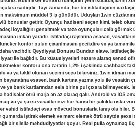
rsiniz. Bukmeker kontoru həmçinin yeni istifadəçilərini xoş 
nçulara sadiqdir. Tayı zamanda, hər bir istifadəçinin vaxtaşır
 üçün maksimum müddət 3 iş günüdür. Uduşları 1win cüzdanı
ü bonuslar gətirir. Oyunçu hadisəni seçən kimi, tələb olun
adəçi loyallığını genəltmək və təzə oyunçuları cəlb görmək 
məsinə imkan yaradır. İstifadəçi rəylərinə əsasən, vəsaitləri
, bukmeker kontor pulun çıxarılmasını gecikdirə və ya tamam
daha vacibdir. Qeydiyyat Bonusu Bundan əlavə, istifadəçilə
diyyatı ilə bağlıdır. Bu xüsusiyyətləri nəzərə alaraq sənəd o
ə. Bukmeker kontoru ona zərərin 1,2%-i şəklində cashback tək
il edə və ya təklif olunan seçimi seçə bilərsiniz. 1win idman
in bəyanatına əsasən, bank kartına yazma yolu ilə vəsaitin 
n və ya bank kartlarından əsla birinə pul çıxara bilməyəcək. İ
ə hadisələr ötrü marja ən az olaraq qalır. Android və iOS əmə
maq və ya şəxsi vəsaitlərinizi hər hansı bir şəkildə riskə 
vahid istifadəçi əsas mövcud bonuslarla tanış ola bilər. B
slər qumarda iştirak eləmək və mərc eləmək ötrü saytda şəxsi
bağlı bir silsilə məhdudiyyətlər qoyur. Real pulla oynamaq 