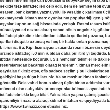
səhifəsində həmişə cari bonuslarla subyektiv seçim tapa bilə
şəkildə təzə istifadəçiləri cəlb edir, həm də həmişə təbii oyu
əsasən, bank kartına yazma yolu ilə vəsaitin çıxarılması
çəkməyəcək. İdman mərc oyunlarının populyarlığı geniş növl
əşyalar kuponun sağ hissəsində yerləşir. Rəsmi resurs istif
xüsusiyyətləri nəzərə alaraq sənəd ofisin əngəlsiz iş göstər
İstifadəçi şirkətin xidmətindən istifadə şərtlərini pozarsa
şərtləri diqqətlə oxumaq və heç bir halda onları pozmamaq 
bilərsiniz. Bu, Kipr lisenziyası əsasında rəsmi biznesin qey
ərzində istifadəçi 50 min rubldan daha pul itirdiyi təqdird
ibtidai həftəsində köçürülür. Siz həmçinin təklifi əl ilə dax
resurslarından bacarıqlı olaraq fərqlənmir. İdman mərclərin
qaydaları fikirsiz etsə, ofis sadəcə seçilmiş pul kisələrində
gəldiyini başa düşə bilərsiniz. Və ən məşhur idman fənləri v
göstərilir. Belə vahid bonus almaq üçün bir ən addımlar vur
mövcud olan subyektiv promosyonlar bölməsi sayəsində hər 
istifadə etməklə keçə bilər. Yalnız irfan yaşına çatmış şəx
qanuniliyini nəzərə alaraq, xidmət imtahan və qeydiyyatla 
https://www.1winazz.com etməlisiniz.