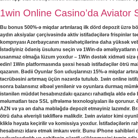
1win͏ Online Casino’da Aviator
Bu bonus 500%-ə miqdar artırılaraq ilk dörd depozit üzrə bö
aydın aksiyalar çərçivəsində aktiv istifadəçilərə frispinl
kompnyası Azerbaycanın məsləhətçilərinə daha yüksək veb s
İstədiyiniz ödəniş üsulunu seçin və 1Win-də əməliyyatların 
usanmaz olmağa lüzum yoxdur – 1Win dəstək xidməti sizə g
edin! 1Win platformasında şəxsi hesab istifadəçilər ötrü ma
qazanın. Bədii Oyunlar Son uduşlarınızı 15%-ə miqdar art
təcrübəsini artırmaq üçün nəzərdə tutulub. 1win online isti
sonra balansınız əlbəəl yenilənir və oyunlara durmaq mümkün
istənilən müddət hesabınızdakı qazancı rahatlıqla əldə edə
məlumatları təzə SSL şifrələmə texnologiyaları ilə qorunur
AZN və ya ən daha məbləğdə depozit etməyiniz lazımdır. Bra
ötrü daha əlverişli təkliflərə malikdir. 1win aviator kimi oy
kliklə həyata keçirilir və komissiya yoxdur. İstifadəçilərin 
hesabınızı idarə etmək imkanı verir. Bunu iPhone sahibləri 