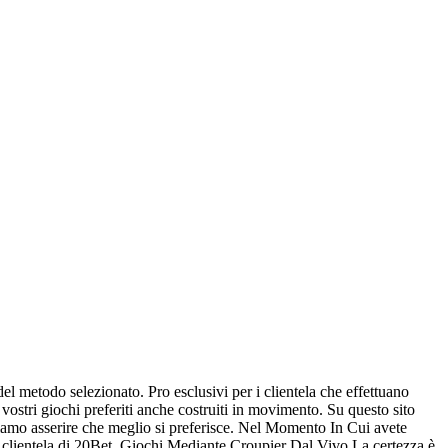
l metodo selezionato. Pro esclusivi per i clientela che effettuano
 vostri giochi preferiti anche costruiti in movimento. Su questo sito
ssiamo asserire che meglio si preferisce. Nel Momento In Cui avete
to clientela di 20Bet. Giochi Mediante Croupier Dal Vivo La certezza è