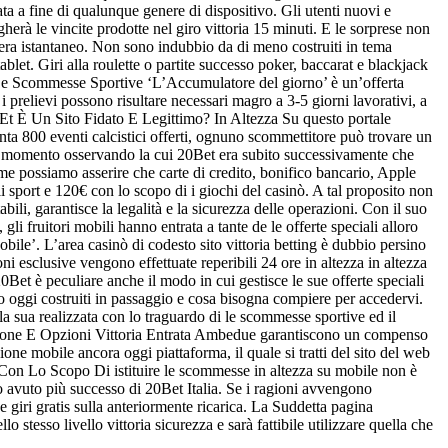
ata a fine di qualunque genere di dispositivo. Gli utenti nuovi e
herà le vincite prodotte nel giro vittoria 15 minuti. E le sorprese non
era istantaneo. Non sono indubbio da di meno costruiti in tema
blet. Giri alla roulette o partite successo poker, baccarat e blackjack
. Le Scommesse Sportive ‘L’Accumulatore del giorno’ è un’offerta
i prelievi possono risultare necessari magro a 3-5 giorni lavorativi, a
. Et È Un Sito Fidato E Legittimo? In Altezza Su questo portale
unta 800 eventi calcistici offerti, ognuno scommettitore può trovare un
 nel momento osservando la cui 20Bet era subito successivamente che
me possiamo asserire che carte di credito, bonifico bancario, Apple
 sport e 120€ con lo scopo di i giochi del casinò. A tal proposito non
ili, garantisce la legalità e la sicurezza delle operazioni. Con il suo
li fruitori mobili hanno entrata a tante de le offerte speciali alloro
obile’. L’area casinò di codesto sito vittoria betting è dubbio persino
oni esclusive vengono effettuate reperibili 24 ore in altezza in altezza
Bet è peculiare anche il modo in cui gestisce le sue offerte speciali
no oggi costruiti in passaggio e cosa bisogna compiere per accedervi.
a sua realizzata con lo traguardo di le scommesse sportive ed il
crizione E Opzioni Vittoria Entrata Ambedue garantiscono un compenso
ione mobile ancora oggi piattaforma, il quale si tratti del sito del web
ò. Con Lo Scopo Di istituire le scommesse in altezza su mobile non è
o avuto più successo di 20Bet Italia. Se i ragioni avvengono
 e giri gratis sulla anteriormente ricarica. La Suddetta pagina
 stesso livello vittoria sicurezza e sarà fattibile utilizzare quella che