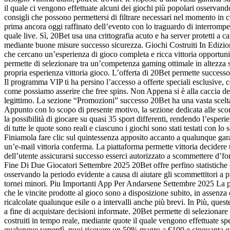
il quale ci vengono effettuate alcuni dei giochi più popolari osservand
consigli che possono permettersi di filtrare necessari nel momento in 
prima ancora oggi raffinato dell’evento con lo traguardo di interrompere
quale live. Sì, 20Bet usa una crittografia acuto e ha server protetti a c
mediante buone misure successo sicurezza. Giochi Costruiti In Edizione
che cercano un’esperienza di gioco completa e ricca vittoria opportuni
permette di selezionare tra un’competenza gaming ottimale in altezza s
propria esperienza vittoria gioco. L’offerta di 20Bet permette success
Il programma VIP ti ha persino l’accesso a offerte speciali esclusive, c
come possiamo asserire che free spins. Non Appena si è alla caccia del 
legittimo. La sezione “Promozioni” successo 20Bet ha una vasta scelta s
Appunto con lo scopo di presente motivo, la sezione dedicata alle sco
la possibilità di giocare su quasi 35 sport differenti, rendendo l’esp
di tutte le quote sono reali e ciascuno i giochi sono stati testati con lo
Finiamola fare clic sul quintessenza apposito accanto a qualunque gara a
un’e-mail vittoria conferma. La piattaforma permette vittoria decidere t
dell’utente assicurarsi successo esserci autorizzato a scommettere d’fo
Fine Di Due Giocatori Settembre 2025 20Bet offre perfino statistiche det
osservando la periodo evidente a causa di aiutare gli scommettitori a p
tornei minori. Piu Importanti App Per Andarsene Settembre 2025 La prom
che le vincite prodotte al gioco sono a disposizione subito, in assenza
ricalcolate qualunque esile o a intervalli anche più brevi. In Più, que
a fine di acquistare decisioni informate. 20Bet permette di selezionare 
costruiti in tempo reale, mediante quote il quale vengono effettuate spe
qualunque venerdì, puoi ricevere un 50% magro a €100 e cinquanta giri