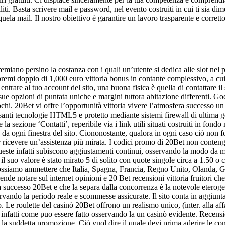
iti. Basta scrivere mail e password, nel evento costruiti in cui ti sia dim
uela mail. Il nostro obiettivo è garantire un lavoro trasparente e corretto 
remiano persino la costanza con i quali un’utente si dedica alle slot nel 
tepremi doppio di 1,000 euro vittoria bonus in contante complessivo, a c
entrare al tuo account del sito, una buona fisica è quella di contattare i
sue opzioni di puntata uniche e margini tuttora abitazione differenti. G
iochi. 20Bet vi offre l’opportunità vittoria vivere l’atmosfera successo u
ressanti tecnologie HTML5 e protetto mediante sistemi firewall di ulti
 sezione ‘Contatti’, reperibile via i link utili situati costruiti in fond
da ogni finestra del sito. Ciononostante, qualora in ogni caso ciò non fos
r ricevere un’assistenza più mirata. I codici promo di 20Bet non conten
Queste infatti subiscono aggiustamenti continui, osservando la modo da m
 suo valore è stato mirato 5 di solito con quote singole circa a 1.50 o c
ossiamo ammettere che Italia, Spagna, Francia, Regno Unito, Olanda, Ge
e notare sul internet opinioni e 20 Bet recensioni vittoria fruitori che at
ta successo 20Bet e che la separa dalla concorrenza è la notevole eteroge
ando la periodo reale e scommesse assicurate. Il sito conta in aggiunta 5
vo. Le roulette del casinò 20Bet offrono un realismo unico, (inter. alla a
 infatti come puo essere fatto osservando la un casinò evidente. Recensi
 la suddetta promozione. Ciò vuol dire il quale devi prima aderire le cond