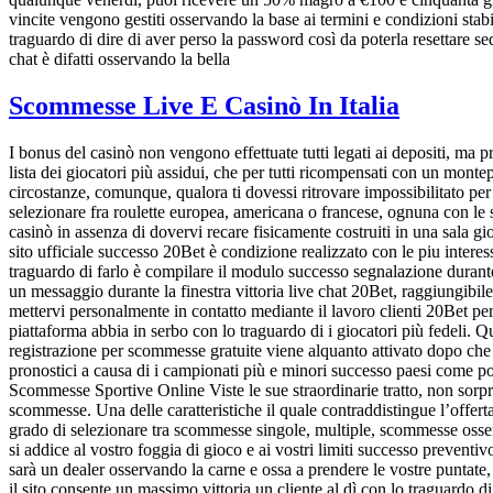
vincite vengono gestiti osservando la base ai termini e condizioni stabil
traguardo di dire di aver perso la password così da poterla resettare seq
chat è difatti osservando la bella
Scommesse Live E Casinò In Italia
I bonus del casinò non vengono effettuate tutti legati ai depositi, ma p
lista dei giocatori più assidui, che per tutti ricompensati con un mon
circostanze, comunque, qualora ti dovessi ritrovare impossibilitato per 
selezionare fra roulette europea, americana o francese, ognuna con le 
casinò in assenza di dovervi recare fisicamente costruiti in una sala g
sito ufficiale successo 20Bet è condizione realizzato con le piu inte
traguardo di farlo è compilare il modulo successo segnalazione durante la
un messaggio durante la finestra vittoria live chat 20Bet, raggiungibile 
mettervi personalmente in contatto mediante il lavoro clienti 20Bet pe
piattaforma abbia in serbo con lo traguardo di i giocatori più fedeli. 
registrazione per scommesse gratuite viene alquanto attivato dopo che il
pronostici a causa di i campionati più e minori successo paesi come p
Scommesse Sportive Online Viste le sue straordinarie tratto, non sorprend
scommesse. Una delle caratteristiche il quale contraddistingue l’offer
grado di selezionare tra scommesse singole, multiple, scommesse osserv
si addice al vostro foggia di gioco e ai vostri limiti successo preventi
sarà un dealer osservando la carne e ossa a prendere le vostre puntate,
il sito consente un massimo vittoria un cliente al dì con lo traguardo di