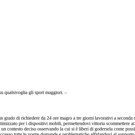
 qualsivoglia gli sport maggiori. –
grado di richiedere da 24 ore magro a tre giorni lavorativi a seconda de
ttimizzato per i dispositivi mobili, permettendovi vittoria scommettere ai
in un contesto deciso osservando la cui si è liberi di godersela come po
 successo tutte le vostre domande e problematiche affidandovi al suppor