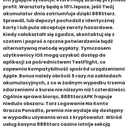
profit. Warsztaty będą o 10% lepsze, jeśli Twój
akumulator dnia zatriumfuje dzięki 888Starz.
Sprawdź, lub depozyt pochodził z identycznej
karty i lub pula akceptuje zwroty hazardowe.
Kiedy całokształt się zgadza, skontaktuj się z
czatem i poproś o ręczne potwierdzenie bądź
alternatywną metodę wypłaty. Tymczasem
użytkownicy iOS mogą uzyskać dostęp do
aplikacji za pośrednictwem TestFlight, co
zapewnia kompatybilność spośród urządzeniami
Apple. Bonus należy obrócić 5 razy na zakładach
akumulacyjnych, z co w żadnym wypadku trzema
zdarzeniami o kursie nie niższym niż 1.czterdzieści.
Ogólnie sprawa biorąc, 888StarzAPK frapuje
niedużo obszaru. Tarz Logowanie Na Konto
Gracza Ponadto, premia nie wydaje się dostępny
w wypadku używania wraz z kryptowalut. Wśród
usług kasyna 888Starz casino istnije sekcją