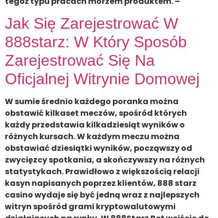
tegoż typu pracach morzem produktem. –
Jak Się Zarejestrować W
888starz: W Który Sposób
Zarejestrować Się Na
Oficjalnej Witrynie Domowej
W sumie średnio każdego poranka można
obstawić kilkaset meczów, spośród których
każdy przedstawia kilkadziesiąt wyników o
różnych kursach. W każdym meczu można
obstawiać dziesiątki wyników, począwszy od
zwycięzcy spotkania, a skończywszy na różnych
statystykach. Prawidłowo z większością relacji
kasyn napisanych poprzez klientów, 888 starz
casino wydaje się być jedną wraz z najlepszych
witryn spośród grami kryptowalutowymi