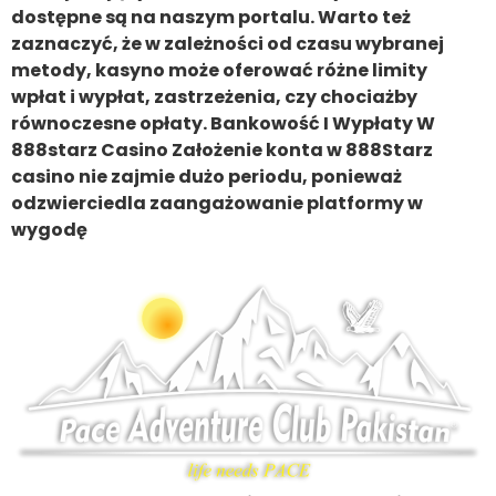
dostępne są na naszym portalu. Warto też
zaznaczyć, że w zależności od czasu wybranej
metody, kasyno może oferować różne limity
wpłat i wypłat, zastrzeżenia, czy chociażby
równoczesne opłaty. Bankowość I Wypłaty W
888starz Casino Założenie konta w 888Starz
casino nie zajmie dużo periodu, ponieważ
odzwierciedla zaangażowanie platformy w
wygodę