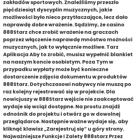
zakładów sportowych. Znaleźliśmy przeszło
pięćdziesiąt dyscyplin muzycznych, jakie
możliwości było nieco przytłaczające, lecz dało
naprawdę dobre wrażenie. Sądzimy, że casino
888Starz chce zrobić wrażenie na graczach
poprzez włączenie naprawdę mnóstwo możności
muzycznych, jak to wyłącznie możliwe. Tarz
Aplikacja Aby to zrobić, musisz wypełnić blankiet
na naszym koncie osobistym. Poza Tym w
przypadku wypłaty może być konieczne
dostarczenie zdjęcia dokumentu w produktów
888Starz. Dotychczasowi nabywcy nie muszą po
raz kolejny rejestrować się w projekcie. Dla
nowicjuszy w 888Starz wejście nie zaakceptować
wydaje się wciąż dostępne. Na prostu znajdź
odnośnik do projektu i otwórz go w dowolnej
przeglądarce. Następnie ważne wydaje się, aby
kliknąć klawisz „Zarejestruj się” u góry strony.
Najważniejsze Funkcje I Zalety 888starz Przez