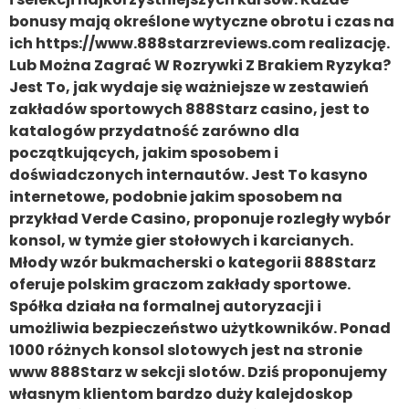
bonusy mają określone wytyczne obrotu i czas na
ich https://www.888starzreviews.com realizację.
Lub Można Zagrać W Rozrywki Z Brakiem Ryzyka?
Jest To, jak wydaje się ważniejsze w zestawień
zakładów sportowych 888Starz casino, jest to
katalogów przydatność zarówno dla
początkujących, jakim sposobem i
doświadczonych internautów. Jest To kasyno
internetowe, podobnie jakim sposobem na
przykład Verde Casino, proponuje rozległy wybór
konsol, w tymże gier stołowych i karcianych.
Młody wzór bukmacherski o kategorii 888Starz
oferuje polskim graczom zakłady sportowe.
Spółka działa na formalnej autoryzacji i
umożliwia bezpieczeństwo użytkowników. Ponad
1000 różnych konsol slotowych jest na stronie
www 888Starz w sekcji slotów. Dziś proponujemy
własnym klientom bardzo duży kalejdoskop