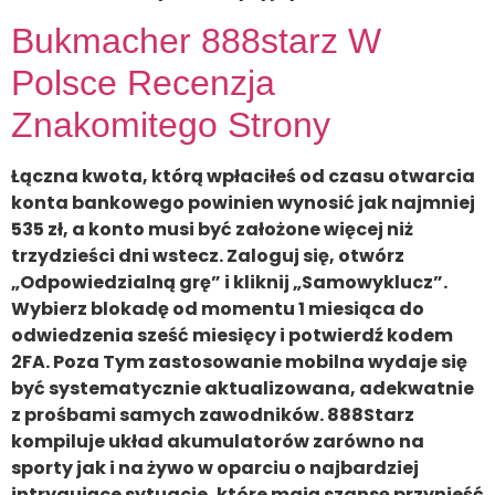
Bukmacher 888starz W
Polsce Recenzja
Znakomitego Strony
Łączna kwota, którą wpłaciłeś od czasu otwarcia
konta bankowego powinien wynosić jak najmniej
535 zł, a konto musi być założone więcej niż
trzydzieści dni wstecz. Zaloguj się, otwórz
„Odpowiedzialną grę” i kliknij „Samowyklucz”.
Wybierz blokadę od momentu 1 miesiąca do
odwiedzenia sześć miesięcy i potwierdź kodem
2FA. Poza Tym zastosowanie mobilna wydaje się
być systematycznie aktualizowana, adekwatnie
z prośbami samych zawodników. 888Starz
kompiluje układ akumulatorów zarówno na
sporty jak i na żywo w oparciu o najbardziej
intrygujące sytuacje, które mają szansę przynieść