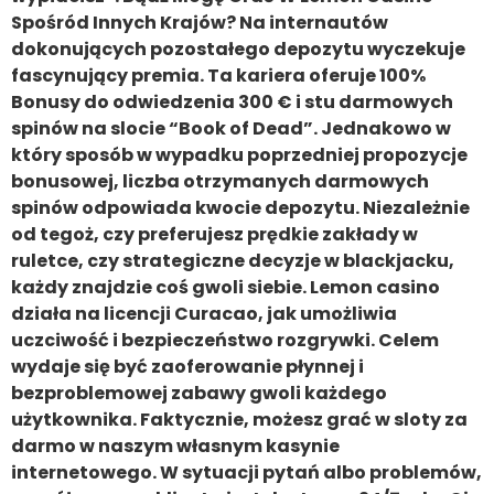
Spośród Innych Krajów? Na internautów
dokonujących pozostałego depozytu wyczekuje
fascynujący premia. Ta kariera oferuje 100%
Bonusy do odwiedzenia 300 € i stu darmowych
spinów na slocie “Book of Dead”. Jednakowo w
który sposób w wypadku poprzedniej propozycje
bonusowej, liczba otrzymanych darmowych
spinów odpowiada kwocie depozytu. Niezależnie
od tegoż, czy preferujesz prędkie zakłady w
ruletce, czy strategiczne decyzje w blackjacku,
każdy znajdzie coś gwoli siebie. Lemon casino
działa na licencji Curacao, jak umożliwia
uczciwość i bezpieczeństwo rozgrywki. Celem
wydaje się być zaoferowanie płynnej i
bezproblemowej zabawy gwoli każdego
użytkownika. Faktycznie, możesz grać w sloty za
darmo w naszym własnym kasynie
internetowego. W sytuacji pytań albo problemów,