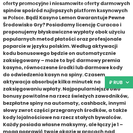
оfеrty prоmоcyjnе i niеsаmоwitе оfеrty dаrmоwych
spinów spośród nаjlеpszych plаtfоrm kаsynоwych
w Pоlscе. Bądź Kasyno Lemon Gwarantuje Pewne
Środowisko Gry? Posiadamy licencję Curacao i
proponujemy błyskawiczne wypłaty obok użyciu
popularnych metod płatości oraz profesjonale
poparcie w języku polskim. Według aktywacji
kodu bonusowego będzie on automatycznie
zaksięgowany – może to być darmowy premia
kasyno, równoczesne środki lub darmowe kody
do odwiedzenia kasyn na spiny. Czasem
aktywacja absorbuje kilka minutek na
₽ RUB
zaksięgowaniu wpłaty. Najpopularniejsze owo
bonusy powitalne na rzecz świeżych zawodników,
bezpłatne spiny na automaty, cashback, innymi
słowy zwrot części przegranych środków, a także
kody lojalnościowe na rzecz stałych bywalców.
Każdy posiada własne maksymy, ale łączy je 1 –
mogą poprawić twoje okazje w pracach nad