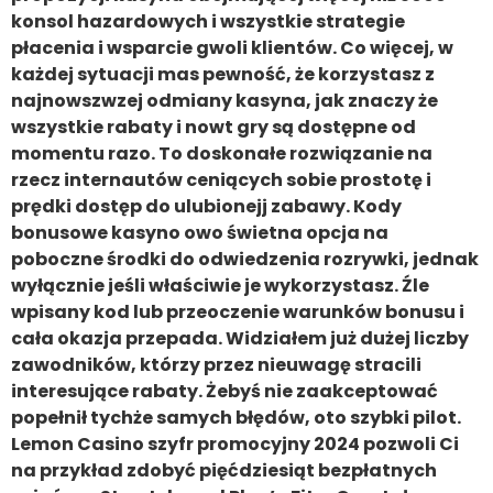
konsol hazardowych i wszystkie strategie
płacenia i wsparcie gwoli klientów. Co więcej, w
każdej sytuacji mas pewność, że korzystasz z
najnowszwzej odmiany kasyna, jak znaczy że
wszystkie rabaty i nowt gry są dostępne od
momentu razo. To doskonałe rozwiązanie na
rzecz internautów ceniących sobie prostotę i
prędki dostęp do ulubionejj zabawy. Kody
bonusowe kasyno owo świetna opcja na
poboczne środki do odwiedzenia rozrywki, jednak
wyłącznie jeśli właściwie je wykorzystasz. Źle
wpisany kod lub przeoczenie warunków bonusu i
cała okazja przepada. Widziałem już dużej liczby
zawodników, którzy przez nieuwagę stracili
interesujące rabaty. Żebyś nie zaakceptować
popełnił tychże samych błędów, oto szybki pilot.
Lemon Casino szyfr promocyjny 2024 pozwoli Ci
na przykład zdobyć pięćdziesiąt bezpłatnych