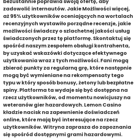
bezustannie poprawia swoją ofertę, aby
zadowolić internautów. Jakie Możliwości więcej,
aż 95% użytkowników oceniających na wortalach
recenzyjnych wystawiło porządne recenzje, jakie
możliwości świadczy o szlachetnej jakości usług
świadczonych przez tę platformę. Skontaktuj się
spośród naszym zespołem obsługi kontrahenta,
by uzyskać wskazówki dotyczące efektywnego
użytkowania wraz z tych możliwości. Fani mogą
zbierać punkty za regularną grę, które następnie
mogą być wymieniane na rekompensaty tego
typu w który sposób bonusy, żetony lub bezpłatne
spiny. Platforma ta wydaje się być dostępna na
rzecz użytkowników, od momentu nowicjuszy na
weteranów gier hazardowych. Lemon Casino
kładzie nacisk na zapewnienie doświadczeń
online, które mają być interesujące na rzecz
użytkowników. Witryna zaprasza do zapoznania
się spośród dostępnymi grami hazardowymi.