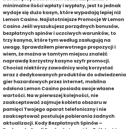
minimalne ilości wpłaty i wypłaty, jest to jednak
wydaje się dużo kasyn, które wypadają lepiej niż
Lemon Casino. Najistotniejsze Promocje W Lemon
Casino Jeśli wyszukujesz porządnych bonusów,
bezpłatnych spinów i uczciwych warunków, to
trzy kasyna, które tym według zasługują na
uwagę. Sprawdziłem pierwotnego propozycji i
wiem, że można w tamtym miejscu znaleźć
naprawdę korzystny kasyno szyfr promocji.
Chociaż niektórzy zawodnicy wolą korzystać
wraz z dedykowanych produktów do odwiedzenia
gier hazardowych przez internet, mobilna
odsłona Lemon Casino posiada swoje własne
wartości. Na w pierwszej kolejności, nie
zaakceptować zajmuje kobieta obszaru w
pamięci Twojego aparat telefoniczny i nie
zaakceptować postuluje pobierania żadnych
aktualizacji. Kody Bezpłatnych Spinów –