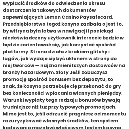
wypłacić środków do odwiedzenia okresu
dostarczenia takowych dokumentów
zapewniających Lemon Casino Paysafecard.
Przedsiębiorstwo tegoż kasyno zadbała o jest to,
by witryna była łatwa w nawigacji i poniekąd
niedoświadczony użytkownik internecie będzie w
będzie zorientować się, jak korzystać spośród
platformy. Strona działa z brakiem glitchy i
lagów, jak wydaje się być ukłonem w stronę do
niej twórców — najznamienitszych dostawców na
branży hazardowym. Sloty Jeśli zobaczysz
promocję spośród bonusem bez depozytu, to
znak, że kasyno potrzebuje cię przekonać do gry
bez konieczności wpłacania własnych pieniędzy.
Warunki wypłaty tego rodzaju bonusów bywają
trudniejsze niż tuż przy typowych promocjach.
Mimo jest to, jeśli odrzucić pragniesz od momentu
razu ryzykować własnych środków, ten system
kodowania może być właściwym testem kasyna.