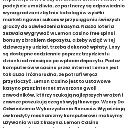
podejście umożliwia, że partnerzy są odpowiednio
wynagradzani zbytnio katalogów wysiłki
marketingowe i sukces w przyciąganiu świeżych
graczy do odwiedzenia kasyna. Nasza loteria
zezwala wygrywać w Lemon casino free spins i
bonusy z brakiem depozytu, a żeby wziąć w tej
dziewczyny udział, trzeba dokonać wpłaty. Losy
są dostępne codziennie poprzez trzydziestu
dzionki od miesiąca po wpłacie depozytu. Podaż
komputerów w casino przez internet Lemon jest
tak duża i różnorodna, że potrafi wręcz
przytłoczyć. Lemon Casino jest to ustawowe
kasyno przez internet stworzone gwoli
zawodników, którzy szukają najlepszych wrażeń i
zawsze poszukują czegoś wyjątkowego. Wzory Do
Odwiedzenia Wykorzystania Bonusów Wyjaśniają
ów kredyty mechanizmy komputerów i maksymy
używania wraz z kasyna. Lemon Casino