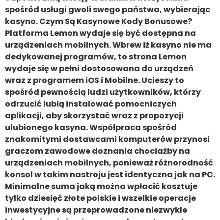
spośród usługi gwoli swego państwa, wybierając
kasyno. Czym Są Kasynowe Kody Bonusowe?
Platforma Lemon wydaje się być dostępna na
urządzeniach mobilnych. Wbrew iż kasyno nie ma
dedykowanej programów, to strona Lemon
wydaje się w pełni dostosowana do urządzeń
wraz z programem iOS i Mobilne. Ucieszy to
spośród pewnością ludzi użytkowników, którzy
odrzucić lubią instalować pomocniczych
aplikacji, aby skorzystać wraz z propozycji
ulubionego kasyna. Współpraca spośród
znakomitymi dostawcami komputerów przynosi
graczom zawodowe doznania chociażby na
urządzeniach mobilnych, ponieważ różnorodność
konsol w takim nastroju jest identyczna jak na PC.
Minimalne suma jaką można wpłacić kosztuje
tylko dziesięć złote polskie i wszelkie operacje
inwestycyjne są przeprowadzone niezwykle