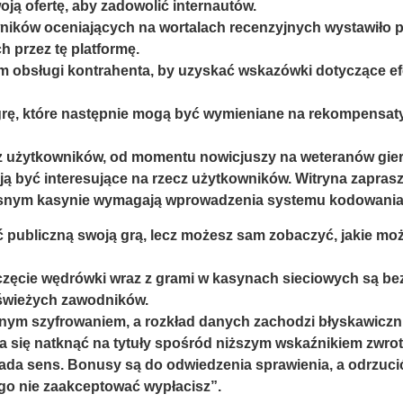
ą ofertę, aby zadowolić internautów.
wników oceniających na wortalach recenzyjnych wystawiło p
h przez tę platformę.
m obsługi kontrahenta, by uzyskać wskazówki dotyczące e
grę, które następnie mogą być wymieniane na rekompensat
ecz użytkowników, od momentu nowicjuszy na weteranów gie
ją być interesujące na rzecz użytkowników. Witryna zapra
asnym kasynie wymagają wprowadzenia systemu kodowania
publiczną swoją grą, lecz możesz sam zobaczyć, jakie możli
ęcie wędrówki wraz z grami w kasynach sieciowych są bezp
świeżych zawodników.
ym szyfrowaniem, a rozkład danych zachodzi błyskawiczni
 się natknąć na tytuły spośród niższym wskaźnikiem zwrot
osiada sens. Bonusy są do odwiedzenia sprawienia, a odrzuc
tego nie zaakceptować wypłacisz”.