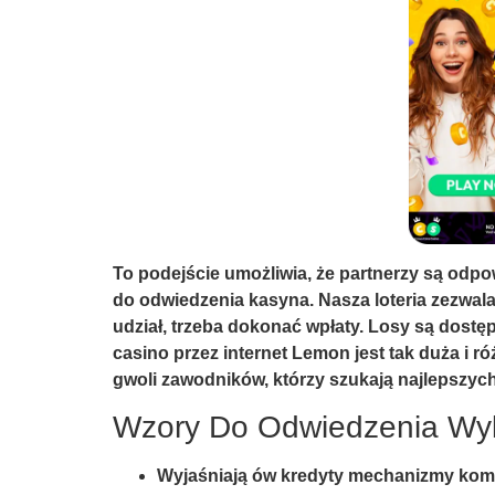
To podejście umożliwia, że partnerzy są odp
do odwiedzenia kasyna. Nasza loteria zezwal
udział, trzeba dokonać wpłaty. Losy są dost
casino przez internet Lemon jest tak duża i 
gwoli zawodników, którzy szukają najlepszyc
Wzory Do Odwiedzenia Wy
Wyjaśniają ów kredyty mechanizmy kom