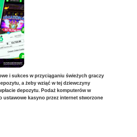
owe i sukces w przyciąganiu świeżych graczy
epozytu, a żeby wziąć w tej dziewczyny
o wpłacie depozytu. Podaż komputerów w
 to ustawowe kasyno przez internet stworzone