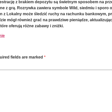
estrację z brakiem depozytu są świetnym sposobem na przet
ane z grą. Rozrywka zawiera symbole Wild, siedmiu i spor
n z Lokalny może śledzić ruchy na rachunku bankowym, pr
ie mógł również grać na prawdziwe pieniądze, aktualizują
tóre oferują różne zabawy i zniżki.
nie
ired fields are marked
*