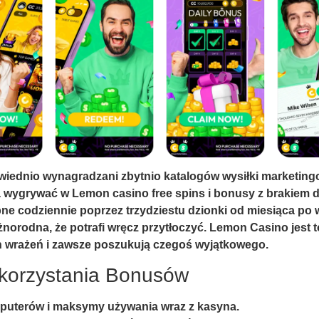
owiednio wynagradzani zbytnio katalogów wysiłki marketing
a wygrywać w Lemon casino free spins i bonusy z brakiem d
ępne codziennie poprzez trzydziestu dzionki od miesiąca p
różnorodna, że potrafi wręcz przytłoczyć. Lemon Casino jest
h wrażeń i zawsze poszukują czegoś wyjątkowego.
korzystania Bonusów
puterów i maksymy używania wraz z kasyna.