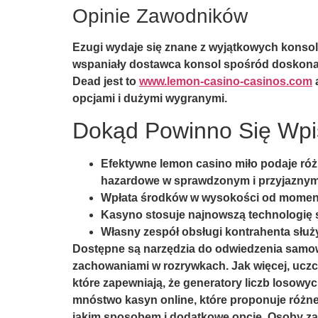
Opinie Zawodników
Ezugi wydaje się znane z wyjątkowych konsol i
wspaniały dostawca konsol spośród doskonał
Dead jest to
www.lemon-casino-casinos.com
a
opcjami i dużymi wygranymi.
Dokąd Powinno Się Wpi
Efektywne lemon casino miło podaje ró
hazardowe w sprawdzonym i przyjaznym
Wpłata środków w wysokości od momentu
Kasyno stosuje najnowszą technologię 
Własny zespół obsługi kontrahenta słu
Dostępne są narzędzia do odwiedzenia samowy
zachowaniami w rozrywkach. Jak więcej, ucz
które zapewniają, że generatory liczb losowy
mnóstwo kasyn online, które proponuje różne
jakim sposobem i dodatkowe opcje. Osoby zai