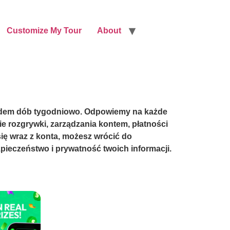
Customize My Tour
About
siedem dób tygodniowo. Odpowiemy na każde
ie rozgrywki, zarządzania kontem, płatności
się wraz z konta, możesz wrócić do
pieczeństwo i prywatność twoich informacji.