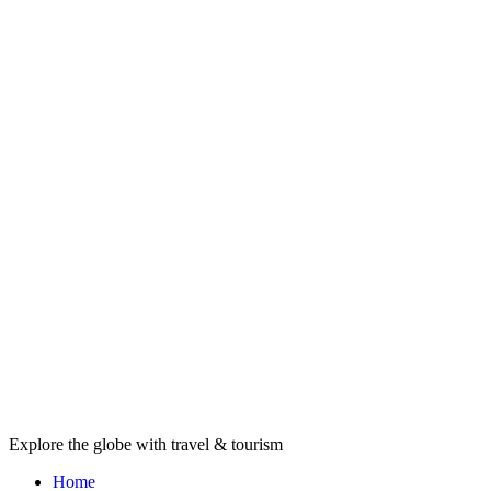
Skip
to
content
Explore the globe with travel & tourism
Home