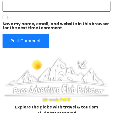
Save my name, email, and website in this browser
for the next time I comment.
Explore the globe with travel & tourism