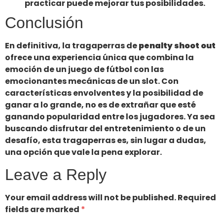
practicar puede mejorar tus posibilidades.
Conclusión
En definitiva, la tragaperras de
penalty shoot out
ofrece una experiencia única que combina la
emoción de un juego de fútbol con las
emocionantes mecánicas de un slot. Con
características envolventes y la posibilidad de
ganar a lo grande, no es de extrañar que esté
ganando popularidad entre los jugadores. Ya sea
buscando disfrutar del entretenimiento o de un
desafío, esta tragaperras es, sin lugar a dudas,
una opción que vale la pena explorar.
Leave a Reply
Your email address will not be published.
Required
fields are marked
*