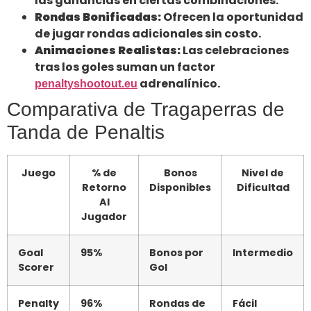
las ganancias en ciertas combinaciones.
Rondas Bonificadas:
Ofrecen la oportunidad
de jugar rondas adicionales sin costo.
Animaciones Realistas:
Las celebraciones
tras los goles suman un factor
adrenalínico.
penaltyshootout.eu
Comparativa de Tragaperras de
Tanda de Penaltis
Juego
% de
Bonos
Nivel de
Retorno
Disponibles
Dificultad
Al
Jugador
Goal
95%
Bonos por
Intermedio
Scorer
Gol
Penalty
96%
Rondas de
Fácil