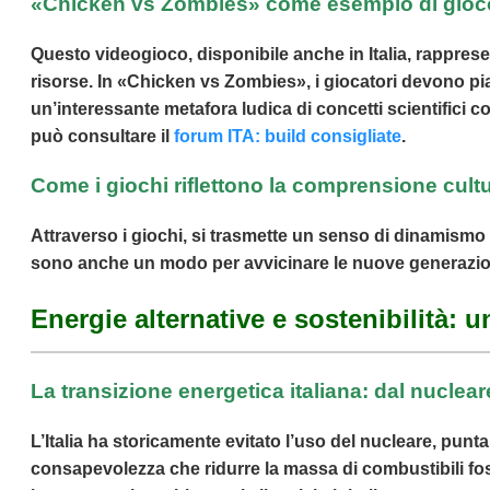
«Chicken vs Zombies» come esempio di gioco c
Questo videogioco, disponibile anche in Italia, rappresen
risorse. In «Chicken vs Zombies», i giocatori devono pia
un’interessante metafora ludica di concetti scientifici c
può consultare il
forum ITA: build consigliate
.
Come i giochi riflettono la comprensione cultur
Attraverso i giochi, si trasmette un senso di dinamismo e 
sono anche un modo per avvicinare le nuove generazioni
Energie alternative e sostenibilità: u
La transizione energetica italiana: dal nuclear
L’Italia ha storicamente evitato l’uso del nucleare, pun
consapevolezza che ridurre la massa di combustibili foss