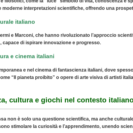
i e filosofici, come la “luce” simbolo di vita, conoscenza e spi
e moderne interpretazioni scientifiche, offrendo una prospett
urale italiano
 Fermi e Marconi, che hanno rivoluzionato l’approccio scienti
a, capace di ispirare innovazione e progresso.
tura e cinema italiani
mporanea e nel cinema di fantascienza italiani, dove spesso s
e “Il pianeta proibito” o opere di arte visiva di artisti ita
, cultura e giochi nel contesto italian
assa non è solo una questione scientifica, ma anche cultural
no stimolare la curiosità e l’apprendimento, unendo scienz