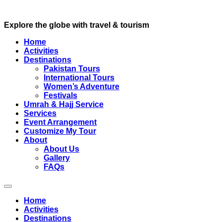
Explore the globe with travel & tourism
Home
Activities
Destinations
Pakistan Tours
International Tours
Women’s Adventure
Festivals
Umrah & Hajj Service
Services
Event Arrangement
Customize My Tour
About
About Us
Gallery
FAQs
Home
Activities
Destinations