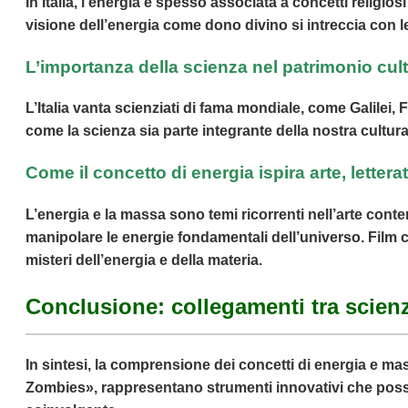
In Italia, l’energia è spesso associata a concetti religios
visione dell’energia come dono divino si intreccia con l
L’importanza della scienza nel patrimonio cult
L’Italia vanta scienziati di fama mondiale, come Galilei,
come la scienza sia parte integrante della nostra cultur
Come il concetto di energia ispira arte, lettera
L’energia e la massa sono temi ricorrenti nell’arte conte
manipolare le energie fondamentali dell’universo. Film com
misteri dell’energia e della materia.
Conclusione: collegamenti tra scienza
In sintesi, la comprensione dei concetti di energia e m
Zombies», rappresentano strumenti innovativi che posso