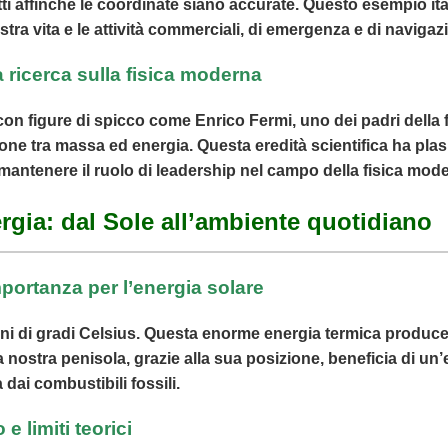
tti affinché le coordinate siano accurate. Questo esempio ita
stra vita e le attività commerciali, di emergenza e di navigaz
a ricerca sulla fisica moderna
, con figure di spicco come Enrico Fermi, uno dei padri della 
one tra massa ed energia. Questa eredità scientifica ha plas
 mantenere il ruolo di leadership nel campo della fisica mod
gia: dal Sole all’ambiente quotidiano
portanza per l’energia solare
ni di gradi Celsius. Questa enorme energia termica produce la 
 La nostra penisola, grazie alla sua posizione, beneficia di 
 dai combustibili fossili.
e limiti teorici