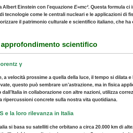
da Albert Einstein con l’equazione
E=mc²
. Questa formula ci
 di tecnologie come le centrali nucleari e le applicazioni di
zzare il patrimonio culturale e scientifico italiano, che ha 
 approfondimento scientifico
 Lorentz γ
e, a velocità prossime a quella della luce, il tempo si dilata e
elevate, questo può sembrare un’astrazione, ma in fisica appl
all’Italia in collaborazione con altre nazioni, utilizza correz
 ripercussioni concrete sulla nostra vita quotidiana.
 e la loro rilevanza in Italia
talia si basa su satelliti che orbitano a circa 20.000 km di alt