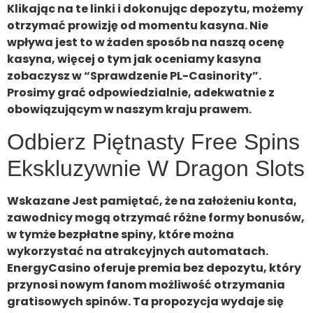
Klikając na te linki i dokonując depozytu, możemy
otrzymać prowizję od momentu kasyna. Nie
wpływa jest to w żaden sposób na naszą ocenę
kasyna, więcej o tym jak oceniamy kasyna
zobaczysz w “Sprawdzenie PL-Casinority”.
Prosimy grać odpowiedzialnie, adekwatnie z
obowiązującym w naszym kraju prawem.
Odbierz Piętnasty Free Spins
Ekskluzywnie W Dragon Slots
Wskazane Jest pamiętać, że na założeniu konta,
zawodnicy mogą otrzymać różne formy bonusów,
w tymże bezpłatne spiny, które można
wykorzystać na atrakcyjnych automatach.
EnergyCasino oferuje premia bez depozytu, który
przynosi nowym fanom możliwość otrzymania
gratisowych spinów. Ta propozycja wydaje się