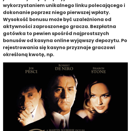
wykorzystaniem unikalnego linku polecającego i
dokonanie poprzez niego pierwszej wpłaty.
Wysokość bonusu może być uzależniona od
aktywności zaproszonego gracza. Bezpłatna
gotówka to pewien spośród najprostszych
bonusów od kasyna online wyjąwszy depozytu. Po
rejestrowania się kasyno przyznaje graczowi
określoną kwotę, np.