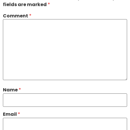
fields are marked
*
Comment
*
Name
*
Email
*