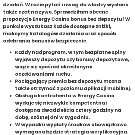
działań. W razie pytań i uwag do władzy wysłano
także czat na żywo. Sprawdziłam obecne
propozycje Energy Casino bonus bez depozytu! W
punkcie wyszukasz każde dostępne zniżki,
maksymy katalogów działania oraz sposób
odebrania bonusów bezpiecznie.
Każdy nadprogram, w tym bezpłatne spiny
wyjąwszy depozytu czy bonusy depozytowe,
wiąże się spośród określonymi
oczekiwaniami ruchu.
Pociągający premia bez depozytu można
także otrzymać z poziomu aplikacji mobilnej.
Obsługa kontrahenta w Energy Casino
wydaje się niezwykle kompetentna i
dostępna dwadzieścia cztery godziny na
dobę, szóstej dni w tygodniu.
W wypadku wypłaty środków obowiązkowo
wymagana będzie strategia weryfikacyjna.