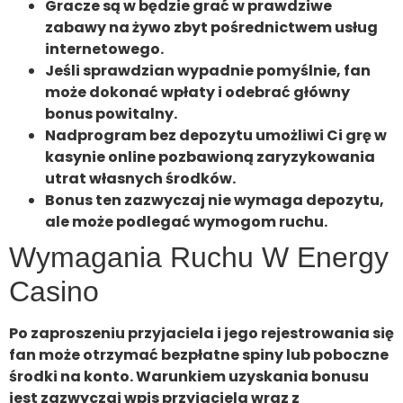
Gracze są w będzie grać w prawdziwe
zabawy na żywo zbyt pośrednictwem usług
internetowego.
Jeśli sprawdzian wypadnie pomyślnie, fan
może dokonać wpłaty i odebrać główny
bonus powitalny.
Nadprogram bez depozytu umożliwi Ci grę w
kasynie online pozbawioną zaryzykowania
utrat własnych środków.
Bonus ten zazwyczaj nie wymaga depozytu,
ale może podlegać wymogom ruchu.
Wymagania Ruchu W Energy
Casino
Po zaproszeniu przyjaciela i jego rejestrowania się
fan może otrzymać bezpłatne spiny lub poboczne
środki na konto. Warunkiem uzyskania bonusu
jest zazwyczaj wpis przyjaciela wraz z