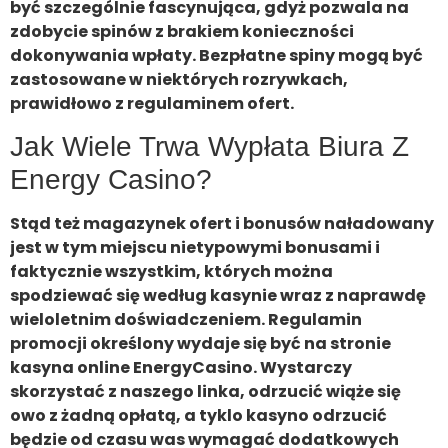
być szczególnie fascynująca, gdyż pozwala na
zdobycie spinów z brakiem konieczności
dokonywania wpłaty. Bezpłatne spiny mogą być
zastosowane w niektórych rozrywkach,
prawidłowo z regulaminem ofert.
Jak Wiele Trwa Wypłata Biura Z
Energy Casino?
Stąd też magazynek ofert i bonusów naładowany
jest w tym miejscu nietypowymi bonusami i
faktycznie wszystkim, których można
spodziewać się według kasynie wraz z naprawdę
wieloletnim doświadczeniem. Regulamin
promocji określony wydaje się być na stronie
kasyna online EnergyCasino. Wystarczy
skorzystać z naszego linka, odrzucić wiąże się
owo z żadną opłatą, a tyklo kasyno odrzucić
będzie od czasu was wymagać dodatkowych