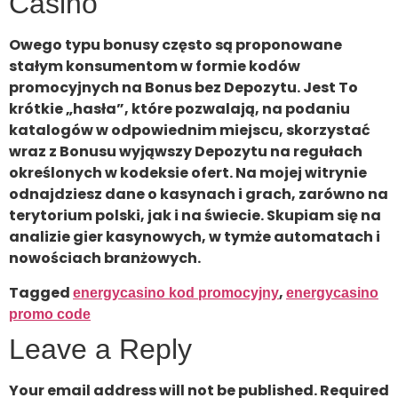
Casino
Owego typu bonusy często są proponowane
stałym konsumentom w formie kodów
promocyjnych na Bonus bez Depozytu. Jest To
krótkie „hasła”, które pozwalają, na podaniu
katalogów w odpowiednim miejscu, skorzystać
wraz z Bonusu wyjąwszy Depozytu na regułach
określonych w kodeksie ofert. Na mojej witrynie
odnajdziesz dane o kasynach i grach, zarówno na
terytorium polski, jak i na świecie. Skupiam się na
analizie gier kasynowych, w tymże automatach i
nowościach branżowych.
Tagged
,
energycasino kod promocyjny
energycasino
promo code
Leave a Reply
Your email address will not be published.
Required