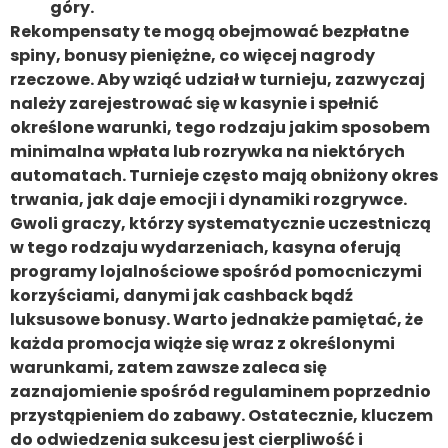
góry.
Rekompensaty te mogą obejmować bezpłatne
spiny, bonusy pieniężne, co więcej nagrody
rzeczowe. Aby wziąć udział w turnieju, zazwyczaj
należy zarejestrować się w kasynie i spełnić
określone warunki, tego rodzaju jakim sposobem
minimalna wpłata lub rozrywka na niektórych
automatach. Turnieje często mają obniżony okres
trwania, jak daje emocji i dynamiki rozgrywce.
Gwoli graczy, którzy systematycznie uczestniczą
w tego rodzaju wydarzeniach, kasyna oferują
programy lojalnościowe spośród pomocniczymi
korzyściami, danymi jak cashback bądź
luksusowe bonusy. Warto jednakże pamiętać, że
każda promocja wiąże się wraz z określonymi
warunkami, zatem zawsze zaleca się
zaznajomienie spośród regulaminem poprzednio
przystąpieniem do zabawy. Ostatecznie, kluczem
do odwiedzenia sukcesu jest cierpliwość i