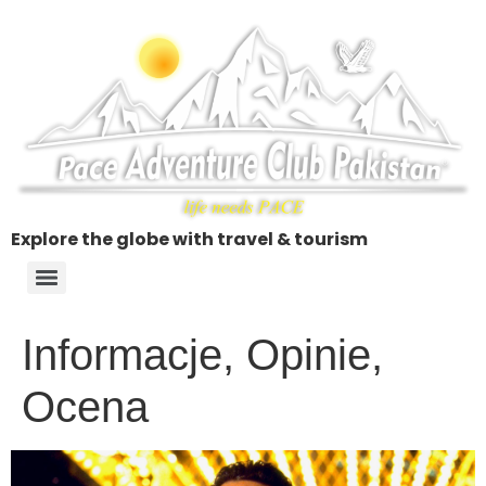
Explore the globe with travel & tourism
Informacje, Opinie,
Ocena