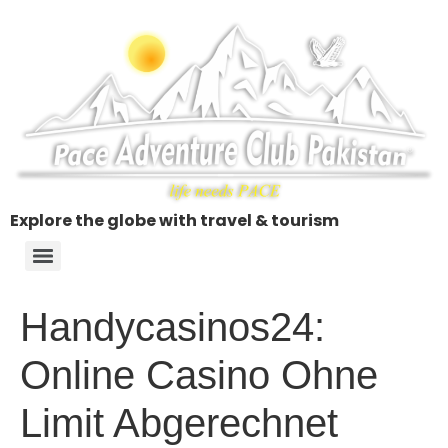
Explore the globe with travel & tourism
Handycasinos24:
Online Casino Ohne
Limit Abgerechnet