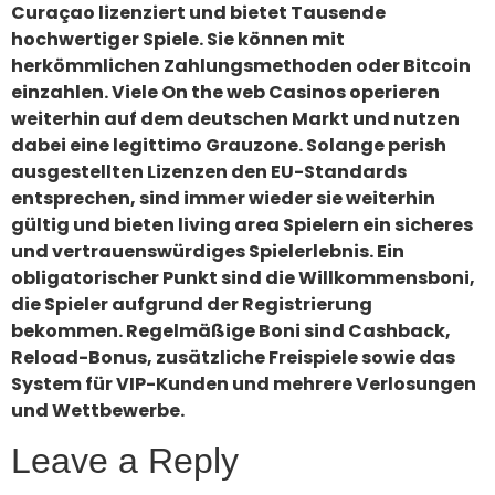
Curaçao lizenziert und bietet Tausende
hochwertiger Spiele. Sie können mit
herkömmlichen Zahlungsmethoden oder Bitcoin
einzahlen. Viele On the web Casinos operieren
weiterhin auf dem deutschen Markt und nutzen
dabei eine legittimo Grauzone. Solange perish
ausgestellten Lizenzen den EU-Standards
entsprechen, sind immer wieder sie weiterhin
gültig und bieten living area Spielern ein sicheres
und vertrauenswürdiges Spielerlebnis. Ein
obligatorischer Punkt sind die Willkommensboni,
die Spieler aufgrund der Registrierung
bekommen. Regelmäßige Boni sind Cashback,
Reload-Bonus, zusätzliche Freispiele sowie das
System für VIP-Kunden und mehrere Verlosungen
und Wettbewerbe.
Leave a Reply