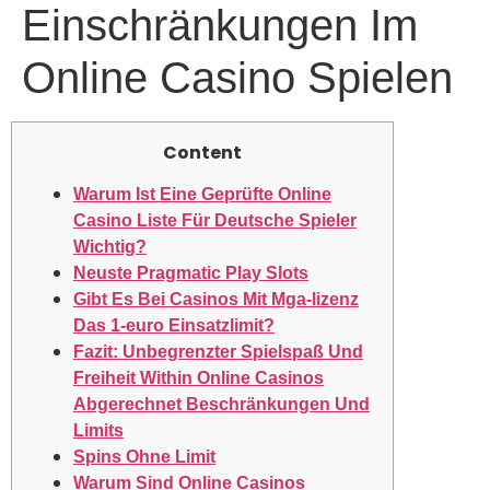
Einschränkungen Im
Online Casino Spielen
Content
Warum Ist Eine Geprüfte Online
Casino Liste Für Deutsche Spieler
Wichtig?
Neuste Pragmatic Play Slots
Gibt Es Bei Casinos Mit Mga-lizenz
Das 1-euro Einsatzlimit?
Fazit: Unbegrenzter Spielspaß Und
Freiheit Within Online Casinos
Abgerechnet Beschränkungen Und
Limits
Spins Ohne Limit
Warum Sind Online Casinos