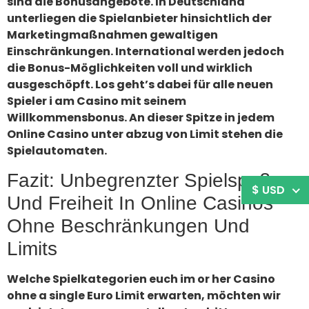
sind die Bonusangebote. In Deutschland
unterliegen die Spielanbieter hinsichtlich der
Marketingmaßnahmen gewaltigen
Einschränkungen. International werden jedoch
die Bonus-Möglichkeiten voll und wirklich
ausgeschöpft. Los geht’s dabei für alle neuen
Spieler i am Casino mit seinem
Willkommensbonus. An dieser Spitze in jedem
Online Casino unter abzug von Limit stehen die
Spielautomaten.
Fazit: Unbegrenzter Spielspaß
$ USD
Und Freiheit In Online Casinos
Ohne Beschränkungen Und
Limits
Welche Spielkategorien euch im or her Casino
ohne a single Euro Limit erwarten, möchten wir