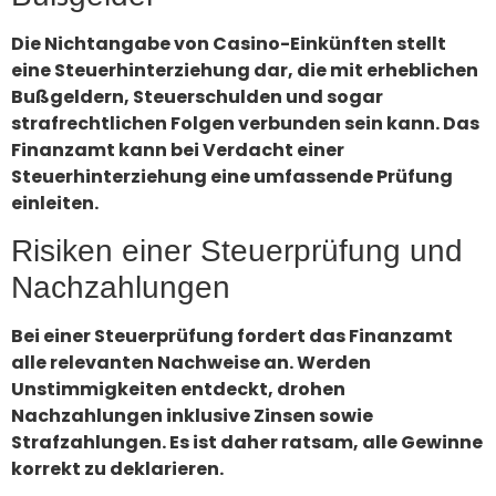
Die Nichtangabe von Casino-Einkünften stellt
eine Steuerhinterziehung dar, die mit erheblichen
Bußgeldern, Steuerschulden und sogar
strafrechtlichen Folgen verbunden sein kann. Das
Finanzamt kann bei Verdacht einer
Steuerhinterziehung eine umfassende Prüfung
einleiten.
Risiken einer Steuerprüfung und
Nachzahlungen
Bei einer Steuerprüfung fordert das Finanzamt
alle relevanten Nachweise an. Werden
Unstimmigkeiten entdeckt, drohen
Nachzahlungen inklusive Zinsen sowie
Strafzahlungen. Es ist daher ratsam, alle Gewinne
korrekt zu deklarieren.