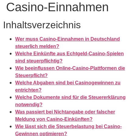
Casino-Einnahmen
Inhaltsverzeichnis
Wer muss Casino-Einnahmen in Deutschland
steuerlich melden?
Welche Einkünfte aus Echtgeld-Casino-Spielen
sind steuerpflichtig?
Wie beeinflussen Online-Casino-Plattformen die
Steuerpflicht?
Welche Abgaben sind bei Casinogewinnen zu
entrichten?
Welche Dokumente sind für die Steuererklärung
notwendig?
Was passiert bei Nichtangabe oder falscher
Meldung von Casino-Einkünften?
Wie lässt sich die Steuerbelastung bei Casino-
Gewinnen optimieren?