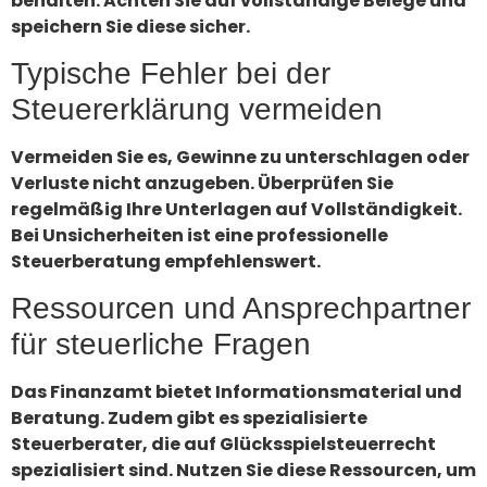
behalten. Achten Sie auf vollständige Belege und
speichern Sie diese sicher.
Typische Fehler bei der
Steuererklärung vermeiden
Vermeiden Sie es, Gewinne zu unterschlagen oder
Verluste nicht anzugeben. Überprüfen Sie
regelmäßig Ihre Unterlagen auf Vollständigkeit.
Bei Unsicherheiten ist eine professionelle
Steuerberatung empfehlenswert.
Ressourcen und Ansprechpartner
für steuerliche Fragen
Das Finanzamt bietet Informationsmaterial und
Beratung. Zudem gibt es spezialisierte
Steuerberater, die auf Glücksspielsteuerrecht
spezialisiert sind. Nutzen Sie diese Ressourcen, um