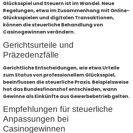
Glücksspiel und Steuern ist im Wandel. Neue
Regelungen, etwa im Zusammenhang mit Online-
Glücksspielen und digitalen Transaktionen,
können die steuerliche Behandlung von
Casinogewinnen verändern.
Gerichtsurteile und
Präzedenzfälle
Gerichtliche Entscheidungen, wie etwa Urteile
zum Status von professionellem Glücksspiel,
beeinflussen die steuerliche Praxis. Beispielsweise
hat das Bundesfinanzhof entschieden, wann
Gewinne als Einkünfte aus Gewerbebetrieb gelten.
Empfehlungen für steuerliche
Anpassungen bei
Casinogewinnen