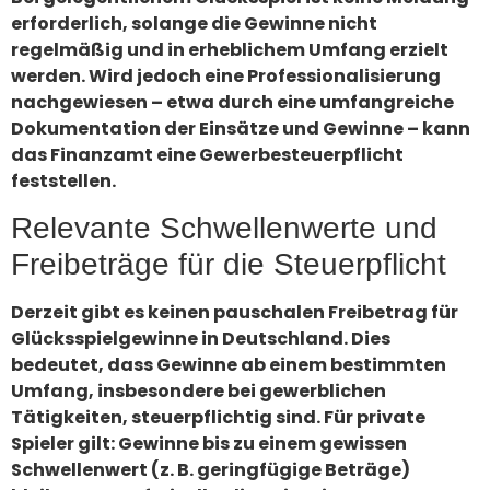
erforderlich, solange die Gewinne nicht
regelmäßig und in erheblichem Umfang erzielt
werden. Wird jedoch eine Professionalisierung
nachgewiesen – etwa durch eine umfangreiche
Dokumentation der Einsätze und Gewinne – kann
das Finanzamt eine Gewerbesteuerpflicht
feststellen.
Relevante Schwellenwerte und
Freibeträge für die Steuerpflicht
Derzeit gibt es keinen pauschalen Freibetrag für
Glücksspielgewinne in Deutschland. Dies
bedeutet, dass Gewinne ab einem bestimmten
Umfang, insbesondere bei gewerblichen
Tätigkeiten, steuerpflichtig sind. Für private
Spieler gilt: Gewinne bis zu einem gewissen
Schwellenwert (z. B. geringfügige Beträge)