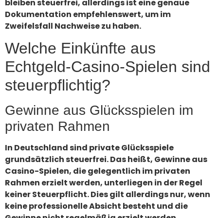
bleiben steuerfrei, allerdings ist eine genaue
Dokumentation empfehlenswert, um im
Zweifelsfall Nachweise zu haben.
Welche Einkünfte aus
Echtgeld-Casino-Spielen sind
steuerpflichtig?
Gewinne aus Glücksspielen im
privaten Rahmen
In Deutschland sind private Glücksspiele
grundsätzlich steuerfrei. Das heißt, Gewinne aus
Casino-Spielen, die gelegentlich im privaten
Rahmen erzielt werden, unterliegen in der Regel
keiner Steuerpflicht. Dies gilt allerdings nur, wenn
keine professionelle Absicht besteht und die
Gewinne nicht regelmäßig erzielt werden.