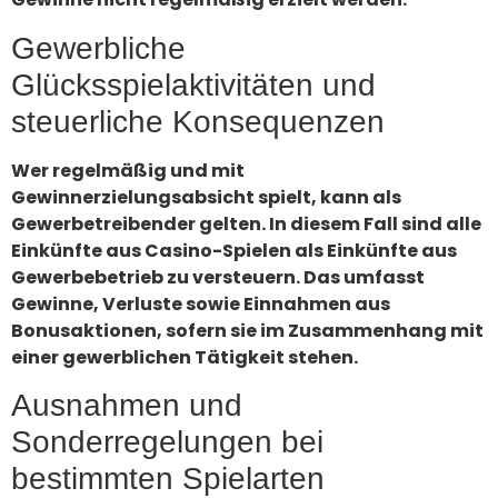
Gewerbliche
Glücksspielaktivitäten und
steuerliche Konsequenzen
Wer regelmäßig und mit
Gewinnerzielungsabsicht spielt, kann als
Gewerbetreibender gelten. In diesem Fall sind alle
Einkünfte aus Casino-Spielen als Einkünfte aus
Gewerbebetrieb zu versteuern. Das umfasst
Gewinne, Verluste sowie Einnahmen aus
Bonusaktionen, sofern sie im Zusammenhang mit
einer gewerblichen Tätigkeit stehen.
Ausnahmen und
Sonderregelungen bei
bestimmten Spielarten