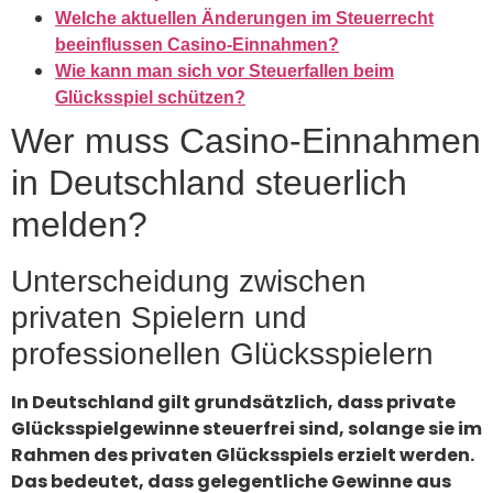
Welche aktuellen Änderungen im Steuerrecht
beeinflussen Casino-Einnahmen?
Wie kann man sich vor Steuerfallen beim
Glücksspiel schützen?
Wer muss Casino-Einnahmen
in Deutschland steuerlich
melden?
Unterscheidung zwischen
privaten Spielern und
professionellen Glücksspielern
In Deutschland gilt grundsätzlich, dass private
Glücksspielgewinne steuerfrei sind, solange sie im
Rahmen des privaten Glücksspiels erzielt werden.
Das bedeutet, dass gelegentliche Gewinne aus