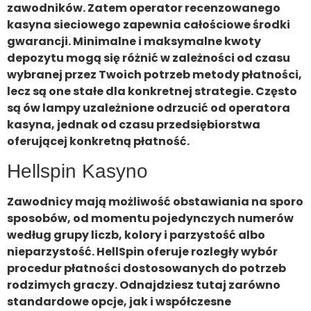
zawodników. Zatem operator recenzowanego
kasyna sieciowego zapewnia całościowe środki
gwarancji. Minimalne i maksymalne kwoty
depozytu mogą się różnić w zależności od czasu
wybranej przez Twoich potrzeb metody płatności,
lecz są one stałe dla konkretnej strategie. Często
są ów lampy uzależnione odrzucić od operatora
kasyna, jednak od czasu przedsiębiorstwa
oferującej konkretną płatność.
Hellspin Kasyno
Zawodnicy mają możliwość obstawiania na sporo
sposobów, od momentu pojedynczych numerów
według grupy liczb, kolory i parzystość albo
nieparzystość. HellSpin oferuje rozległy wybór
procedur płatności dostosowanych do potrzeb
rodzimych graczy. Odnajdziesz tutaj zarówno
standardowe opcje, jak i współczesne