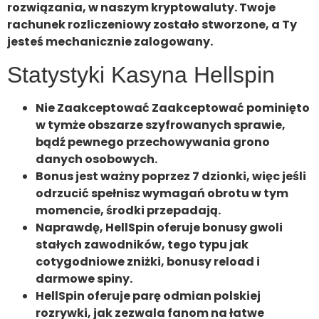
rozwiązania, w naszym kryptowaluty. Twoje
rachunek rozliczeniowy zostało stworzone, a Ty
jesteś mechanicznie zalogowany.
Statystyki Kasyna Hellspin
Nie Zaakceptować Zaakceptować pominięto
w tymże obszarze szyfrowanych sprawie,
bądź pewnego przechowywania grono
danych osobowych.
Bonus jest ważny poprzez 7 dzionki, więc jeśli
odrzucić spełnisz wymagań obrotu w tym
momencie, środki przepadają.
Naprawdę, HellSpin oferuje bonusy gwoli
stałych zawodników, tego typu jak
cotygodniowe zniżki, bonusy reload i
darmowe spiny.
HellSpin oferuje parę odmian polskiej
rozrywki, jak zezwala fanom na łatwe