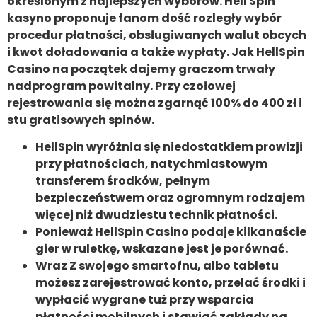
określonym z najlepszych wyborów. Hell Spin
kasyno proponuje fanom dość rozległy wybór
procedur płatności, obsługiwanych walut obcych
i kwot doładowania a także wypłaty. Jak HellSpin
Casino na początek dajemy graczom trwały
nadprogram powitalny. Przy czołowej
rejestrowania się można zgarnąć 100% do 400 zł i
stu gratisowych spinów.
HellSpin wyróżnia się niedostatkiem prowizji
przy płatnościach, natychmiastowym
transferem środków, pełnym
bezpieczeństwem oraz ogromnym rodzajem
więcej niż dwudziestu technik płatności.
Ponieważ HellSpin Casino podaje kilkanaście
gier w ruletkę, wskazane jest je porównać.
Wraz Z swojego smartofnu, albo tabletu
możesz zarejestrować konto, przelać środki i
wypłacić wygrane tuż przy wsparcia
płatności mobilnych i stawiać zakłady na