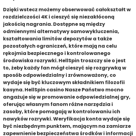
Dzięki wstecz możemy obserwować całokształt w
rozdzielczości 4K i cieszyć się niezakłóconą
jakością nagrania. Dostępne są między
odmiennymi alternatywy samowykluczenia,
kształtowania limitów depozytów a także
pozostałych ograniczeń, które mają na celu
rękojmia bezpiecznego i kontrolowanego
środowiska rozrywki. HellSpin troszczy sie o jest
to, żeby każdy fan mógł cieszyć się rozgrywką w
sposób odpowiedzialny i zrównoważony, co
wydaje się być kluczowym składnikiem filozofii
kasyna. HellSpin casino Nasze Państwo mocno
angażuje się w promowanie odpowiedzialnej gry,
oferując własnym fanom różne narzędzia i
zasoby, które pomagają w kontrolowaniu ich
nawyków rozrywki. Weryfikacja konta wydaje się
być niezbędnym punktem, mającym na zamiarze
zapewnienie bezpieczeństwa środków i informacji