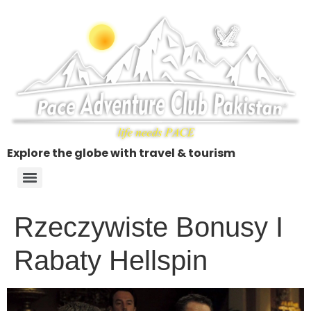
Explore the globe with travel & tourism
Rzeczywiste Bonusy I
Rabaty Hellspin