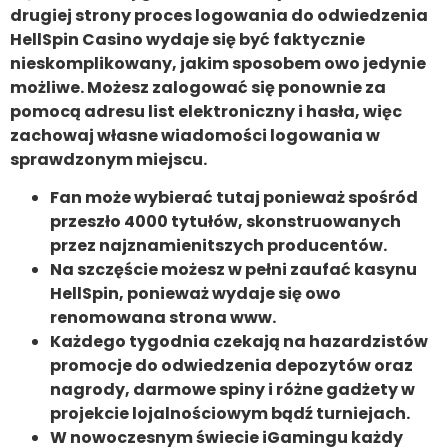
drugiej strony proces logowania do odwiedzenia
HellSpin Casino wydaje się być faktycznie
nieskomplikowany, jakim sposobem owo jedynie
możliwe. Możesz zalogować się ponownie za
pomocą adresu list elektroniczny i hasła, więc
zachowaj własne wiadomości logowania w
sprawdzonym miejscu.
Fan może wybierać tutaj ponieważ spośród
przeszło 4000 tytułów, skonstruowanych
przez najznamienitszych producentów.
Na szczęście możesz w pełni zaufać kasynu
HellSpin, ponieważ wydaje się owo
renomowana strona www.
Każdego tygodnia czekają na hazardzistów
promocje do odwiedzenia depozytów oraz
nagrody, darmowe spiny i różne gadżety w
projekcie lojalnościowym bądź turniejach.
W nowoczesnym świecie iGamingu każdy