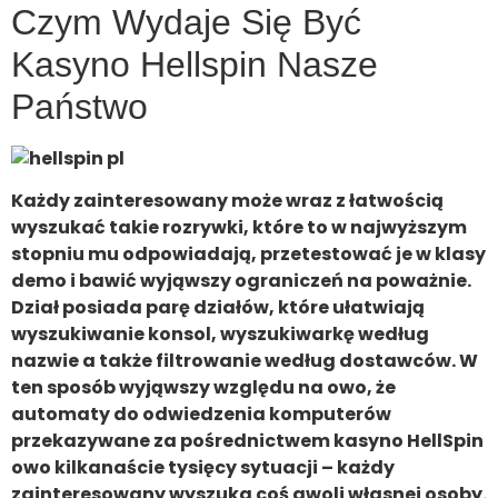
Czym Wydaje Się Być
Kasyno Hellspin Nasze
Państwo
Każdy zainteresowany może wraz z łatwością
wyszukać takie rozrywki, które to w najwyższym
stopniu mu odpowiadają, przetestować je w klasy
demo i bawić wyjąwszy ograniczeń na poważnie.
Dział posiada parę działów, które ułatwiają
wyszukiwanie konsol, wyszukiwarkę według
nazwie a także filtrowanie według dostawców. W
ten sposób wyjąwszy względu na owo, że
automaty do odwiedzenia komputerów
przekazywane za pośrednictwem kasyno HellSpin
owo kilkanaście tysięcy sytuacji – każdy
zainteresowany wyszuka coś gwoli własnej osoby.