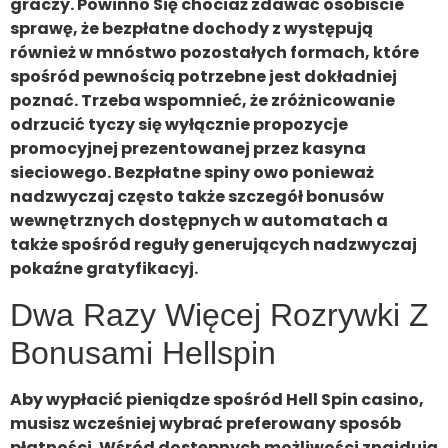
graczy. Powinno Się chociaż zdawać osobiście
sprawę, że bezpłatne dochody z występują
również w mnóstwo pozostałych formach, które
spośród pewnością potrzebne jest dokładniej
poznać. Trzeba wspomnieć, że zróżnicowanie
odrzucić tyczy się wyłącznie propozycje
promocyjnej prezentowanej przez kasyna
sieciowego. Bezpłatne spiny owo ponieważ
nadzwyczaj często także szczegół bonusów
wewnętrznych dostępnych w automatach a
także spośród reguły generujących nadzwyczaj
pokaźne gratyfikacyj.
Dwa Razy Więcej Rozrywki Z
Bonusami Hellspin
Aby wypłacić pieniądze spośród Hell Spin casino,
musisz wcześniej wybrać preferowany sposób
płatności. Wśród dostępnych możliwości znajdują