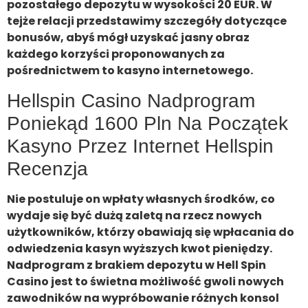
pozostałego depozytu w wysokości 20 EUR. W
tejże relacji przedstawimy szczegóły dotyczące
bonusów, abyś mógł uzyskać jasny obraz
każdego korzyści proponowanych za
pośrednictwem to kasyno internetowego.
Hellspin Casino Nadprogram
Poniekąd 1600 Pln Na Początek
Kasyno Przez Internet Hellspin
Recenzja
Nie postuluje on wpłaty własnych środków, co
wydaje się być dużą zaletą na rzecz nowych
użytkowników, którzy obawiają się wpłacania do
odwiedzenia kasyn wyższych kwot pieniędzy.
Nadprogram z brakiem depozytu w Hell Spin
Casino jest to świetna możliwość gwoli nowych
zawodników na wypróbowanie różnych konsol