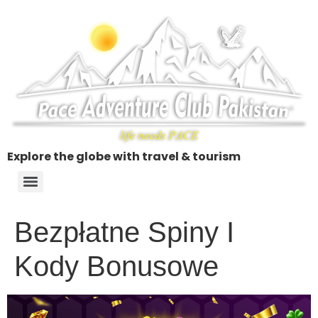
Explore the globe with travel & tourism
Bezpłatne Spiny I
Kody Bonusowe