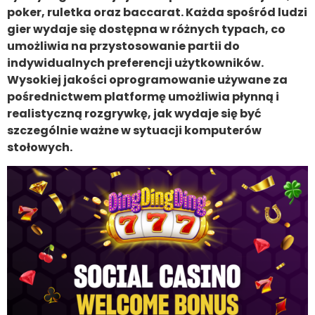
poker, ruletka oraz baccarat. Każda spośród ludzi
gier wydaje się dostępna w różnych typach, co
umożliwia na przystosowanie partii do
indywidualnych preferencji użytkowników.
Wysokiej jakości oprogramowanie używane za
pośrednictwem platformę umożliwia płynną i
realistyczną rozgrywkę, jak wydaje się być
szczególnie ważne w sytuacji komputerów
stołowych.