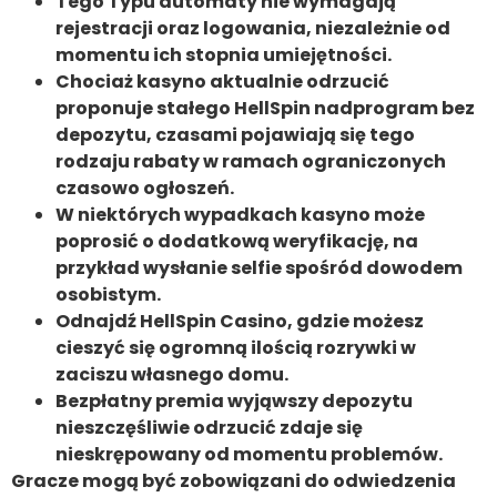
Tego Typu automaty nie wymagają
rejestracji oraz logowania, niezależnie od
momentu ich stopnia umiejętności.
Chociaż kasyno aktualnie odrzucić
proponuje stałego HellSpin nadprogram bez
depozytu, czasami pojawiają się tego
rodzaju rabaty w ramach ograniczonych
czasowo ogłoszeń.
W niektórych wypadkach kasyno może
poprosić o dodatkową weryfikację, na
przykład wysłanie selfie spośród dowodem
osobistym.
Odnajdź HellSpin Casino, gdzie możesz
cieszyć się ogromną ilością rozrywki w
zaciszu własnego domu.
Bezpłatny premia wyjąwszy depozytu
nieszczęśliwie odrzucić zdaje się
nieskrępowany od momentu problemów.
Gracze mogą być zobowiązani do odwiedzenia