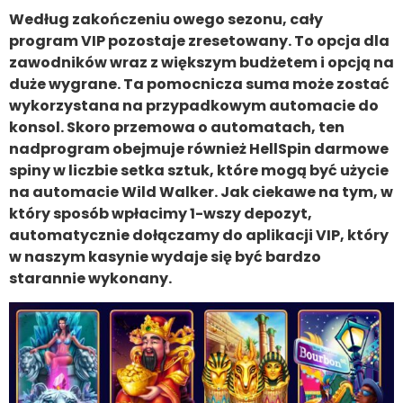
Według zakończeniu owego sezonu, cały
program VIP pozostaje zresetowany. To opcja dla
zawodników wraz z większym budżetem i opcją na
duże wygrane. Ta pomocnicza suma może zostać
wykorzystana na przypadkowym automacie do
konsol. Skoro przemowa o automatach, ten
nadprogram obejmuje również HellSpin darmowe
spiny w liczbie setka sztuk, które mogą być użycie
na automacie Wild Walker. Jak ciekawe na tym, w
który sposób wpłacimy 1-wszy depozyt,
automatycznie dołączamy do aplikacji VIP, który
w naszym kasynie wydaje się być bardzo
starannie wykonany.