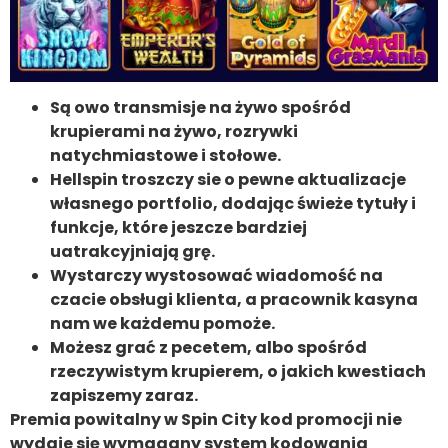
Są owo transmisje na żywo spośród
krupierami na żywo, rozrywki
natychmiastowe i stołowe.
Hellspin troszczy sie o pewne aktualizacje
własnego portfolio, dodając świeże tytuły i
funkcje, które jeszcze bardziej
uatrakcyjniają grę.
Wystarczy wystosować wiadomość na
czacie obsługi klienta, a pracownik kasyna
nam we każdemu pomoże.
Możesz grać z pecetem, albo spośród
rzeczywistym krupierem, o jakich kwestiach
zapiszemy zaraz.
Premia powitalny w Spin City kod promocji nie
wydaje się wymagany system kodowania