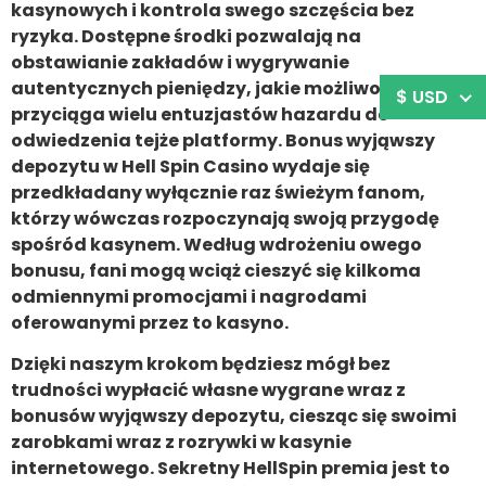
kasynowych i kontrola swego szczęścia bez
ryzyka. Dostępne środki pozwalają na
obstawianie zakładów i wygrywanie
autentycznych pieniędzy, jakie możliwości
$ USD
przyciąga wielu entuzjastów hazardu do
odwiedzenia tejże platformy. Bonus wyjąwszy
depozytu w Hell Spin Casino wydaje się
przedkładany wyłącznie raz świeżym fanom,
którzy wówczas rozpoczynają swoją przygodę
spośród kasynem. Według wdrożeniu owego
bonusu, fani mogą wciąż cieszyć się kilkoma
odmiennymi promocjami i nagrodami
oferowanymi przez to kasyno.
Dzięki naszym krokom będziesz mógł bez
trudności wypłacić własne wygrane wraz z
bonusów wyjąwszy depozytu, ciesząc się swoimi
zarobkami wraz z rozrywki w kasynie
internetowego. Sekretny HellSpin premia jest to