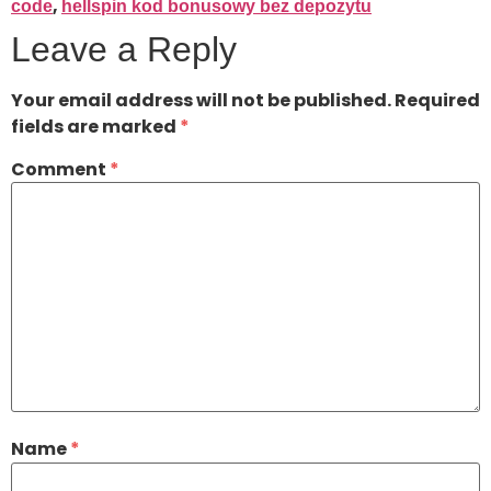
,
code
hellspin kod bonusowy bez depozytu
Leave a Reply
Your email address will not be published.
Required
fields are marked
*
Comment
*
Name
*