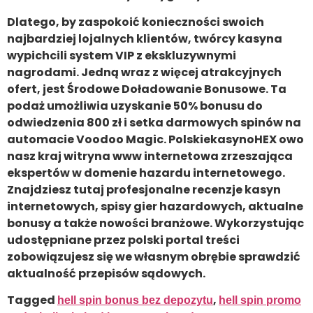
Dlatego, by zaspokoić konieczności swoich
najbardziej lojalnych klientów, twórcy kasyna
wypichcili system VIP z ekskluzywnymi
nagrodami. Jedną wraz z więcej atrakcyjnych
ofert, jest Środowe Doładowanie Bonusowe. Ta
podaż umożliwia uzyskanie 50% bonusu do
odwiedzenia 800 zł i setka darmowych spinów na
automacie Voodoo Magic. PolskiekasynoHEX owo
nasz kraj witryna www internetowa zrzeszająca
ekspertów w domenie hazardu internetowego.
Znajdziesz tutaj profesjonalne recenzje kasyn
internetowych, spisy gier hazardowych, aktualne
bonusy a także nowości branżowe. Wykorzystując
udostępniane przez polski portal treści
zobowiązujesz się we własnym obrębie sprawdzić
aktualność przepisów sądowych.
Tagged
,
hell spin bonus bez depozytu
hell spin promo