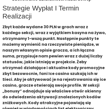
Strategie Wypłat I Termin
Realizacji
Zbyt każde wydane 30 PLN w grach wraz z
każdego sekcji, wraz z wyjątkiem kasyna na żywo,
otrzymamy 1-wszą punkt. Następnie punkty te
możemy wymienić na rzeczywiste pieniądze, w
naszym własnym opisie gracza, a ich łączna
suma, przypisuje nam pewien wraz z dużej liczby
statusów, jakie istnieją w projekcie. Żeby
otrzymać działające i aktualne kody promocyjne
zbyt bezowocnie, fani Ice casino szukają ich w
Sieci. Aby je aktywować je na rejestrowania się ice
casino, gracze otwierają swoje profile. W sekcji
„bonusy” odnajduje się właściwe otwór okienny
do odwiedzenia aktywacji znalezionych kodów
zniżkowych. Kody atrakcyjne pojawiają się
również w wiadomościach list elektroniczny