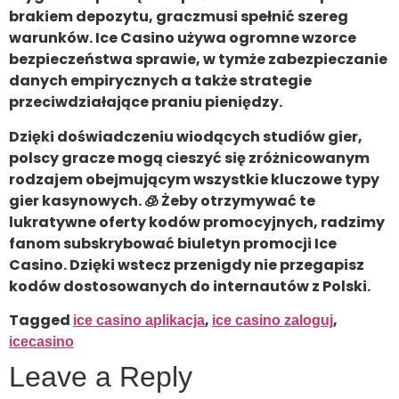
brakiem depozytu, graczmusi spełnić szereg
warunków. Ice Casino używa ogromne wzorce
bezpieczeństwa sprawie, w tymże zabezpieczanie
danych empirycznych a także strategie
przeciwdziałające praniu pieniędzy.
Dzięki doświadczeniu wiodących studiów gier,
polscy gracze mogą cieszyć się zróżnicowanym
rodzajem obejmującym wszystkie kluczowe typy
gier kasynowych. 🧊 Żeby otrzymywać te
lukratywne oferty kodów promocyjnych, radzimy
fanom subskrybować biuletyn promocji Ice
Casino. Dzięki wstecz przenigdy nie przegapisz
kodów dostosowanych do internautów z Polski.
Tagged
,
,
ice casino aplikacja
ice casino zaloguj
icecasino
Leave a Reply