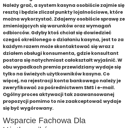
Należy grać, a system kasyna osobiście zajmie się
resztą i będzie zliczał punkty lojalnościowe, które
można wykorzystać. Zdajemy osobiście sprawę ze
zmieniających się warunków oraz wymagań
odbiorców. Gdyby ktoś chciał się dowiedzieć
czegoś określonego o działaniu kasyna, jest to za
każdym razem może skontaktować się wraz z
działem obsługi konsumenta, gdzie konsultant
postara się natychmiast całokształt wyjaśnić. W
obu wypadkach premia przewidziany wydaje się
tylko na świeżych użytkowników kasyna. Co
więcej, na rejestracji konta bankowego należy je
zweryfikować za pośrednictwem SMS i e-mail.
Ogólny proces aktywacji tak zaawansowanej
propozycji pomimo to nie zaakceptować wydaje
się być wygórowany.
Wsparcie Fachowa Dla