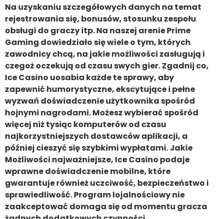
Na uzyskaniu szczegółowych danych na temat
rejestrowania się, bonusów, stosunku zespołu
obsługi do graczy itp. Na naszej arenie Prime
Gaming dowiedziało się wiele o tym, których
zawodnicy chcą, na jakie możliwości zasługują i
czegoż oczekują od czasu swych gier. Zgadnij co,
Ice Casino uosabia każde te sprawy, aby
zapewnić humorystyczne, ekscytujące i pełne
wyzwań doświadczenie użytkownika spośród
hojnymi nagrodami. Możesz wybierać spośród
więcej niż tysiąc komputerów od czasu
najkorzystniejszych dostawców aplikacji, a
później cieszyć się szybkimi wypłatami. Jakie
Możliwości najważniejsze, Ice Casino podaje
wprawne doświadczenie mobilne, które
gwarantuje również uczciwość, bezpieczeństwo i
sprawiedliwość. Program lojalnościowy nie
zaakceptować domaga się od momentu gracza
żadnych dodatkowych czynności.