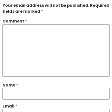
Your email address will not be published.
Required
fields are marked
*
Comment
*
Name
*
Email
*