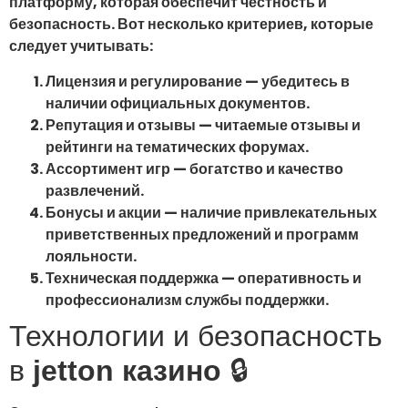
платформу, которая обеспечит честность и
безопасность. Вот несколько критериев, которые
следует учитывать:
Лицензия и регулирование
— убедитесь в
наличии официальных документов.
Репутация и отзывы
— читаемые отзывы и
рейтинги на тематических форумах.
Ассортимент игр
— богатство и качество
развлечений.
Бонусы и акции
— наличие привлекательных
приветственных предложений и программ
лояльности.
Техническая поддержка
— оперативность и
профессионализм службы поддержки.
Технологии и безопасность
в
jetton казино
🔒