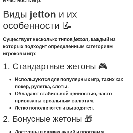
и честность игр.
Виды
jetton
и их
особенности 📝
Существует несколько типов
jetton
, каждый из
которых подходит определенным категориям
игроков и игр:
1. Стандартные жетоны 🎮
Используются для популярных игр, таких как
покер, рулетка, слоты.
Обладают стабильной ценностью, часто
привязаны к реальным валютам.
Легко пополняются и выводятся.
2. Бонусные жетоны 🎁
Доступны в рамках акций и программ