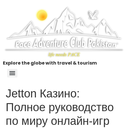
Explore the globe with travel & tourism
Jetton Казино:
Полное руководство
по миру онлайн-игр