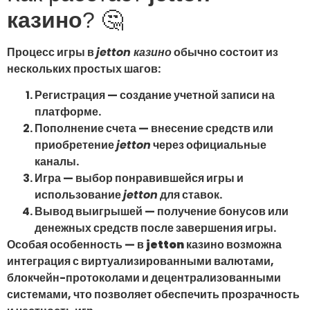
казино
? 🤔
Процесс игры в
jetton казино
обычно состоит из
нескольких простых шагов:
Регистрация
— создание учетной записи на
платформе.
Пополнение счета
— внесение средств или
приобретение
jetton
через официальные
каналы.
Игра
— выбор понравившейся игры и
использование
jetton
для ставок.
Вывод выигрышей
— получение бонусов или
денежных средств после завершения игры.
Особая особенность — в
jetton казино
возможна
интеграция с виртуализированными валютами,
блокчейн-протоколами и децентрализованными
системами, что позволяет обеспечить прозрачность