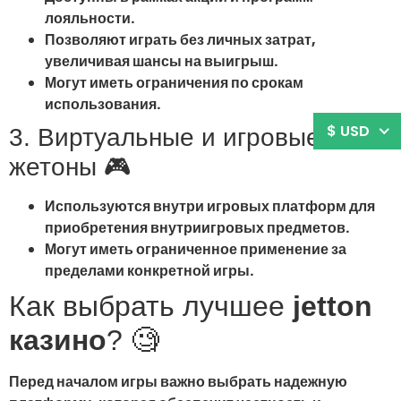
лояльности.
Позволяют играть без личных затрат,
увеличивая шансы на выигрыш.
Могут иметь ограничения по срокам
использования.
$ USD
3. Виртуальные и игровые
жетоны 🎮
Используются внутри игровых платформ для
приобретения внутриигровых предметов.
Могут иметь ограниченное применение за
пределами конкретной игры.
Как выбрать лучшее
jetton
казино
? 🧐
Перед началом игры важно выбрать надежную