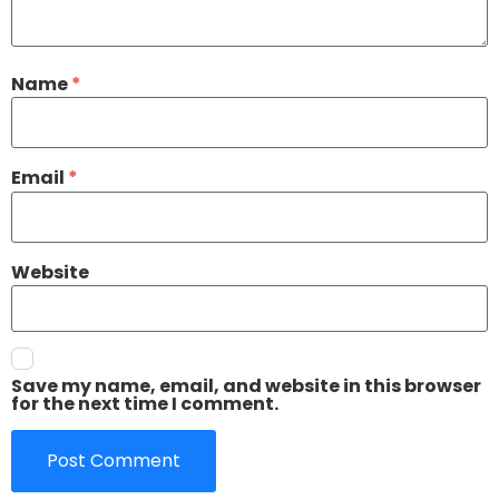
Name
*
Email
*
Website
Save my name, email, and website in this browser
for the next time I comment.