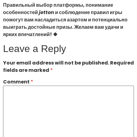
Правильный выбор платформы, понимание
особенностей
jetton
и соблюдение правил игры
помогут вам насладиться азартом и потенциально
выиграть достойные призы. Желаем вам удачи и
ярких впечатлений! 🍀
Leave a Reply
Your email address will not be published.
Required
fields are marked
*
Comment
*