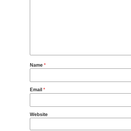
Name
*
Email
*
Website