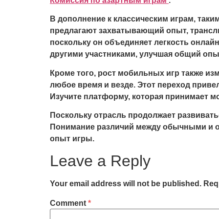
Комиссия по азартным играм
.
В дополнение к классическим играм, таки
предлагают захватывающий опыт, трансли
поскольку он объединяет легкость онлайн
другими участниками, улучшая общий опы
Кроме того, рост мобильных игр также из
любое время и везде. Этот переход прив
Изучите платформу, которая принимает м
Поскольку отрасль продолжает развивать
Понимание различий между обычными и о
опыт игры.
Leave a Reply
Your email address will not be published.
Requ
Comment
*