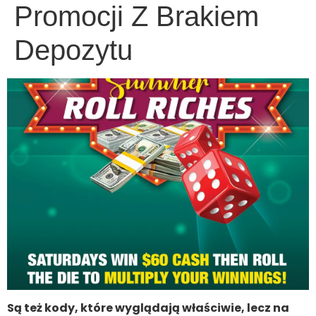
Promocji Z Brakiem
Depozytu
Są też kody, które wyglądają właściwie, lecz na