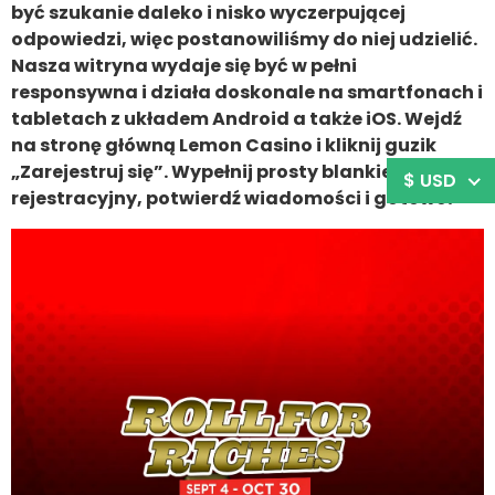
być szukanie daleko i nisko wyczerpującej
odpowiedzi, więc postanowiliśmy do niej udzielić.
Nasza witryna wydaje się być w pełni
responsywna i działa doskonale na smartfonach i
tabletach z układem Android a także iOS. Wejdź
na stronę główną Lemon Casino i kliknij guzik
„Zarejestruj się”. Wypełnij prosty blankiet
$ USD
rejestracyjny, potwierdź wiadomości i gotowe!