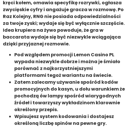
kręci kołem, omawia specyfikę rozrywki, ogłasza
zwycięskie cyfry i angażuje gracza w rozmowę. Po
Raz Kolejny, RNG nie posiada odpowiedzialności
za twoje zyski; wydaje się być wyłącznie szczęście.
Idea krupiera na żywo powoduje, że gra w
baccarata wydaje się być niezwykle wciągająca
dzięki przyjaznej rozmowie.
Pod względem promocji Lemon Casino PL
wypada niezwykle dobrze i można je śmiało
porównać z najkorzystniejszymi
platformami tegoż wariantu na świecie.
Zatem zalecamy używanie spośród kodów
promocyjnych do kasyn, u dołu warunkiem że
pochodzą ów lampy spośród wiarygodnych
źródeł i towarzyszy wykładzinom klarownie
określony przepis.
Wpisujesz system kodowania i dostajesz
określoną liczbę spinów na pewne gry.