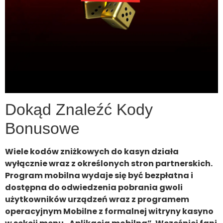
Dokąd Znaleźć Kody
Bonusowe
Wiele kodów zniżkowych do kasyn działa
wyłącznie wraz z określonych stron partnerskich.
Program mobilna wydaje się być bezpłatna i
dostępna do odwiedzenia pobrania gwoli
użytkowników urządzeń wraz z programem
operacyjnym Mobilne z formalnej witryny kasyno