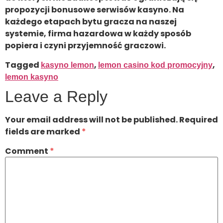
propozycji bonusowe serwisów kasyno. Na
każdego etapach bytu gracza na naszej
systemie, firma hazardowa w każdy sposób
popiera i czyni przyjemność graczowi.
Tagged
,
,
kasyno lemon
lemon casino kod promocyjny
lemon kasyno
Leave a Reply
Your email address will not be published.
Required
fields are marked
*
Comment
*