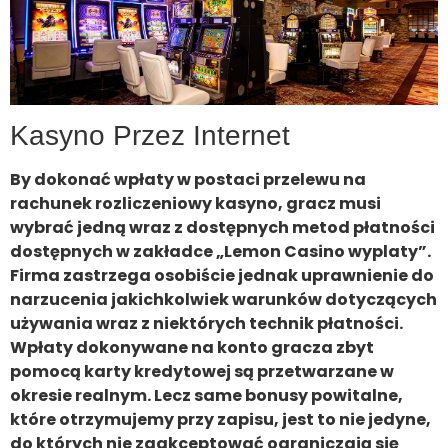
Kasyno Przez Internet
By dokonać wpłaty w postaci przelewu na
rachunek rozliczeniowy kasyno, gracz musi
wybrać jedną wraz z dostępnych metod płatności
dostępnych w zakładce „Lemon Casino wyplaty”.
Firma zastrzega osobiście jednak uprawnienie do
narzucenia jakichkolwiek warunków dotyczących
używania wraz z niektórych technik płatności.
Wpłaty dokonywane na konto gracza zbyt
pomocą karty kredytowej są przetwarzane w
okresie realnym. Lecz same bonusy powitalne,
które otrzymujemy przy zapisu, jest to nie jedyne,
do których nie zaakceptować ograniczają się