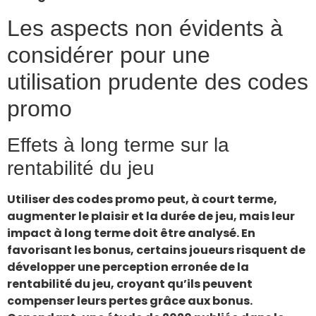
Les aspects non évidents à
considérer pour une
utilisation prudente des codes
promo
Effets à long terme sur la
rentabilité du jeu
Utiliser des codes promo peut, à court terme,
augmenter le plaisir et la durée de jeu, mais leur
impact à long terme doit être analysé. En
favorisant les bonus, certains joueurs risquent de
développer une perception erronée de la
rentabilité du jeu, croyant qu’ils peuvent
compenser leurs pertes grâce aux bonus.