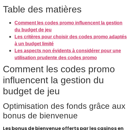
Table des matières
Comment les codes promo influencent la gestion
du budget de jeu
Les critères pour choisir des codes promo adaptés
à un budget limité
Les aspects non évidents à considérer pour une
utilisation prudente des codes promo
Comment les codes promo
influencent la gestion du
budget de jeu
Optimisation des fonds grâce aux
bonus de bienvenue
Les bonus de bienvenue offerts par les casinos en