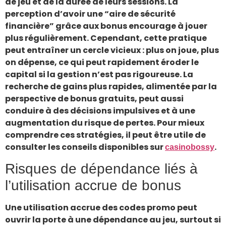
de jeu et de la durée de leurs sessions. La
perception d’avoir une “aire de sécurité
financière” grâce aux bonus encourage à jouer
plus régulièrement. Cependant, cette pratique
peut entraîner un cercle vicieux : plus on joue, plus
on dépense, ce qui peut rapidement éroder le
capital si la gestion n’est pas rigoureuse. La
recherche de gains plus rapides, alimentée par la
perspective de bonus gratuits, peut aussi
conduire à des décisions impulsives et à une
augmentation du risque de pertes. Pour mieux
comprendre ces stratégies, il peut être utile de
consulter les conseils disponibles sur
.
casinobossy
Risques de dépendance liés à
l’utilisation accrue de bonus
Une utilisation accrue des codes promo peut
ouvrir la porte à une dépendance au jeu, surtout si