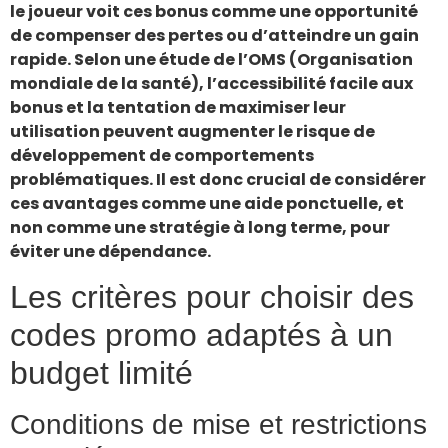
le joueur voit ces bonus comme une opportunité
de compenser des pertes ou d’atteindre un gain
rapide. Selon une étude de l’OMS (Organisation
mondiale de la santé), l’accessibilité facile aux
bonus et la tentation de maximiser leur
utilisation peuvent augmenter le risque de
développement de comportements
problématiques. Il est donc crucial de considérer
ces avantages comme une aide ponctuelle, et
non comme une stratégie à long terme, pour
éviter une dépendance.
Les critères pour choisir des
codes promo adaptés à un
budget limité
Conditions de mise et restrictions