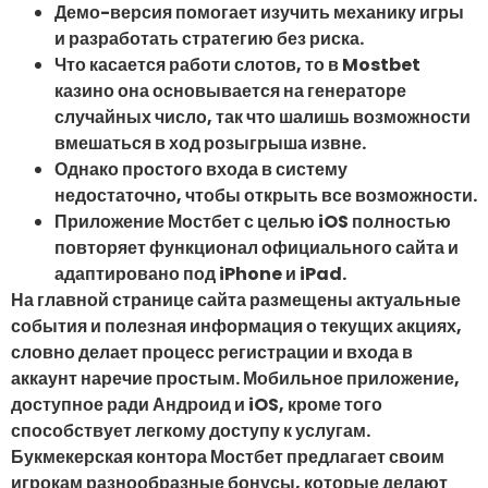
Демо-версия помогает изучить механику игры
и разработать стратегию без риска.
Что касается работи слотов, то в Mostbet
казино она основывается на генераторе
случайных число, так что шалишь возможности
вмешаться в ход розыгрыша извне.
Однако простого входа в систему
недостаточно, чтобы открыть все возможности.
Приложение Мостбет с целью iOS полностью
повторяет функционал официального сайта и
адаптировано под iPhone и iPad.
На главной странице сайта размещены актуальные
события и полезная информация о текущих акциях,
словно делает процесс регистрации и входа в
аккаунт наречие простым. Мобильное приложение,
доступное ради Андроид и iOS, кроме того
способствует легкому доступу к услугам.
Букмекерская контора Мостбет предлагает своим
игрокам разнообразные бонусы, которые делают