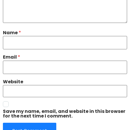
Name
*
Email
*
Website
Save my name, email, and website in this browser
for the next time I comment.