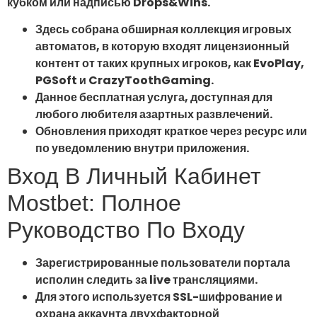
кубком или надписью Drops&Wins.
Здесь собрана обширная коллекция игровых
автоматов, в которую входят лицензионный
контент от таких крупных игроков, как EvoPlay,
PGSoft и CrazyToothGaming.
Данное бесплатная услуга, доступная для
любого любителя азартных развлечений.
Обновления приходят краткое через ресурс или
по уведомлению внутри приложения.
Вход В Личный Кабинет
Mostbet: Полное
Руководство По Входу
Зарегистрированные пользователи портала
исполин следить за live трансляциями.
Для этого используется SSL-шифрование и
охрана аккаунта двухфакторной