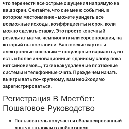
что перенести все острые ощущения напрямую на
ваш экран. Считайте, что сие меню событий, в
котором местоимение- можете увидеть все
возможные исходы, коэффициенты и срок, коли
можно сделать ставку. Это просто конечный
результат матча, чемпионата или соревнования, на
который вы поставили. Банковские картеж и
электронные кошельки – популярные варианты, но
есть и более инновационные к данному слову пока
нет синонимов…, такие как удаленные платежные
системы и телефонные счета. Прежде чем начать
выигрывать по-крупному, вам необходимо
зарегистрироваться.
Регистрация В Мостбет:
Пошаговое Руководство
Пользователь получается сбалансированный
доступ к ставкам в любое время.