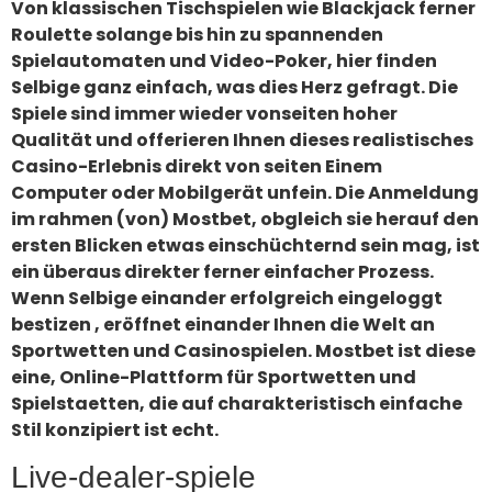
Von klassischen Tischspielen wie Blackjack ferner
Roulette solange bis hin zu spannenden
Spielautomaten und Video-Poker, hier finden
Selbige ganz einfach, was dies Herz gefragt. Die
Spiele sind immer wieder vonseiten hoher
Qualität und offerieren Ihnen dieses realistisches
Casino-Erlebnis direkt von seiten Einem
Computer oder Mobilgerät unfein. Die Anmeldung
im rahmen (von) Mostbet, obgleich sie herauf den
ersten Blicken etwas einschüchternd sein mag, ist
ein überaus direkter ferner einfacher Prozess.
Wenn Selbige einander erfolgreich eingeloggt
bestizen , eröffnet einander Ihnen die Welt an
Sportwetten und Casinospielen. Mostbet ist diese
eine, Online-Plattform für Sportwetten und
Spielstaetten, die auf charakteristisch einfache
Stil konzipiert ist echt.
Live-dealer-spiele