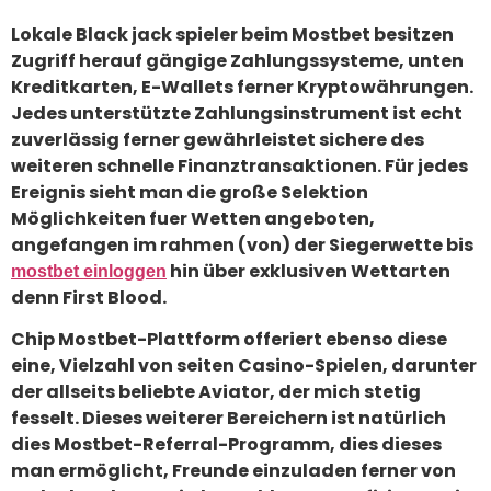
Lokale Black jack spieler beim Mostbet besitzen
Zugriff herauf gängige Zahlungssysteme, unten
Kreditkarten, E-Wallets ferner Kryptowährungen.
Jedes unterstützte Zahlungsinstrument ist echt
zuverlässig ferner gewährleistet sichere des
weiteren schnelle Finanztransaktionen. Für jedes
Ereignis sieht man die große Selektion
Möglichkeiten fuer Wetten angeboten,
angefangen im rahmen (von) der Siegerwette bis
hin über exklusiven Wettarten
mostbet einloggen
denn First Blood.
Chip Mostbet-Plattform offeriert ebenso diese
eine, Vielzahl von seiten Casino-Spielen, darunter
der allseits beliebte Aviator, der mich stetig
fesselt. Dieses weiterer Bereichern ist natürlich
dies Mostbet-Referral-Programm, dies dieses
man ermöglicht, Freunde einzuladen ferner von