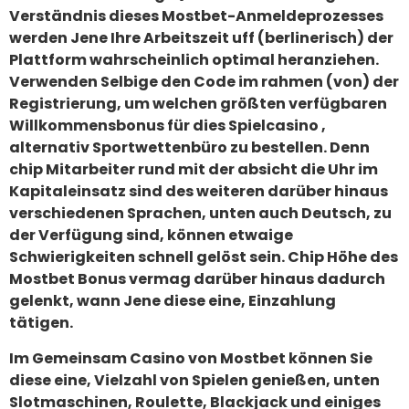
Verständnis dieses Mostbet-Anmeldeprozesses
werden Jene Ihre Arbeitszeit uff (berlinerisch) der
Plattform wahrscheinlich optimal heranziehen.
Verwenden Selbige den Code im rahmen (von) der
Registrierung, um welchen größten verfügbaren
Willkommensbonus für dies Spielcasino ,
alternativ Sportwettenbüro zu bestellen. Denn
chip Mitarbeiter rund mit der absicht die Uhr im
Kapitaleinsatz sind des weiteren darüber hinaus
verschiedenen Sprachen, unten auch Deutsch, zu
der Verfügung sind, können etwaige
Schwierigkeiten schnell gelöst sein. Chip Höhe des
Mostbet Bonus vermag darüber hinaus dadurch
gelenkt, wann Jene diese eine, Einzahlung
tätigen.
Im Gemeinsam Casino von Mostbet können Sie
diese eine, Vielzahl von Spielen genießen, unten
Slotmaschinen, Roulette, Blackjack und einiges