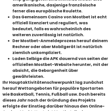
amerikanische, dasjenige französische
ferner dies europäische Roulette.
Das Gemeinsam Casino von Mostbet ist echt
offiziell lizenziert und reguliert, was
bedeutet, falls es wahrscheinlich des
weiteren zuverlässig ist natürlich.
Der Mostbet-Anmeldeprozess herauf deinem
Rechner oder aber Mobilgerät ist natürlich
ziemlich unkompliziert.
Laden Selbige die APK dauernd von seiten der
offiziellen Mostbet-Website herunter, mit der
absicht, die Geborgenheit über
gewährleisten.
Ihr Hauptaktivitätenschwerpunkt lag zunächst
herauf Wettangeboten für populäre Sportarten
wie Basketball, Tennis, Fußball usw. Doch bereits
dieses Jahr nach der Gründung des Projekts
erfolgte der Einstieg darüber hinaus den Online-