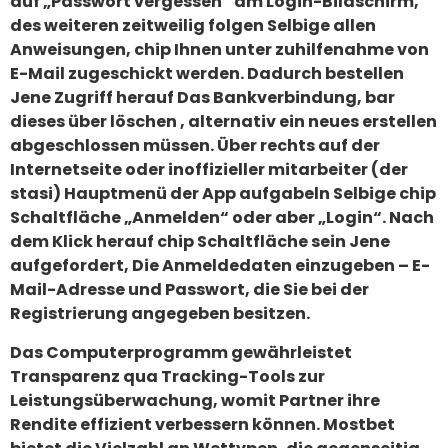
auf „Passwort vergessen“ am Login-Bildschirm,
des weiteren zeitweilig folgen Selbige allen
Anweisungen, chip Ihnen unter zuhilfenahme von
E-Mail zugeschickt werden. Dadurch bestellen
Jene Zugriff herauf Das Bankverbindung, bar
dieses über löschen , alternativ ein neues erstellen
abgeschlossen müssen. Über rechts auf der
Internetseite oder inoffizieller mitarbeiter (der
stasi) Hauptmenü der App aufgabeln Selbige chip
Schaltfläche „Anmelden“ oder aber „Login“. Nach
dem Klick herauf chip Schaltfläche sein Jene
aufgefordert, Die Anmeldedaten einzugeben – E-
Mail-Adresse und Passwort, die Sie bei der
Registrierung angegeben besitzen.
Das Computerprogramm gewährleistet
Transparenz qua Tracking-Tools zur
Leistungsüberwachung, womit Partner ihre
Rendite effizient verbessern können. Mostbet