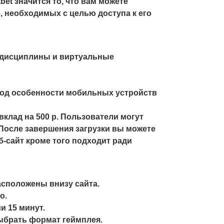
et значится то, что вам можете
в, необходимых с целью доступа к его
ые дисциплины и виртуальные
од особенности мобильных устройств
клад на 500 р. Пользователи могут
 После завершения загрузки вы можете
б-сайт кроме того подходит ради
асположены внизу сайта.
о.
и 15 минут.
ыбрать формат геймплея.