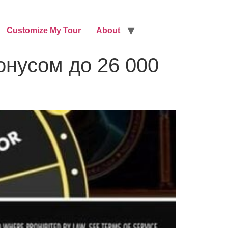
Customize My Tour
About
онусом до 26 000