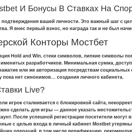
stbet И Бонусы В Ставках На Спо
подтверждения вашей личности. Это важный шаг с цель
а. Я внес первый взнос, но награда так и не был начи
ерской Конторы Мостбет
ия Hold and Win, стеки символов, липкие символы п
 именитых разработчиков. Минимальная сумма, доступна
 нажатие или же авторизация посредствам социальных 
 пока нет синонимов… создания личного кабинета.
тавки Live?
ли игрок сталкивается с блокировкой сайта, некоррек
нужно сделать для игры — данное указать местожительс
каунт. После успешной регистрации посетители могут 
анные с целью входа в личный кабинет Mostbet утерян
ших операций, в том числе верификацию, рекомендуе