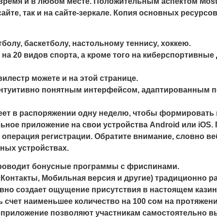
время и в любом месте. Положительным аспектом Mostb
йте, так и на сайте-зеркале. Копия основных ресурсо
олу, баскетболу, настольному теннису, хоккею.
м на 20 видов спорта, а кроме того на киберспортивн
вилестр можете и на этой странице.
интуитивно понятным интерфейсом, адаптированным п
ет в распоряжении одну неделю, чтобы формировать в
льное приложение на свои устройства Android или iOS.
 операция регистрации. Обратите внимание, словно ве
ных устройствах.
 проводит бонусные программы с фриспинами.
 Контакты, Мобильная версия и другие) традиционно р
овно создает ощущение присутствия в настоящем казин
 счет наименьшее количество на 100 сом на протяжени
 приложение позволяют участникам самостоятельно в