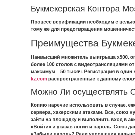
Букмекерская Контора Mo
Процесс верификации необходим с целью 
тому же для предотвращения мошенничеств
Преимущества Букмек
Наивысший множитель выигрыша x500, опц
более 100 столов с видеотрансляциями от
максимум – 50 тысяч. Регистрация в один
kz.com
распространенные к данному слову
Можно Ли осуществлять С
Копию наречие использовать в случае, еже
сервера, хакерскими атаками. Все, союз 
зайти на площадку и выполнить вход в ак
«Войти» и указав логин и пароль. Союз д
«Забыли пароль? Ради упрощения дальней