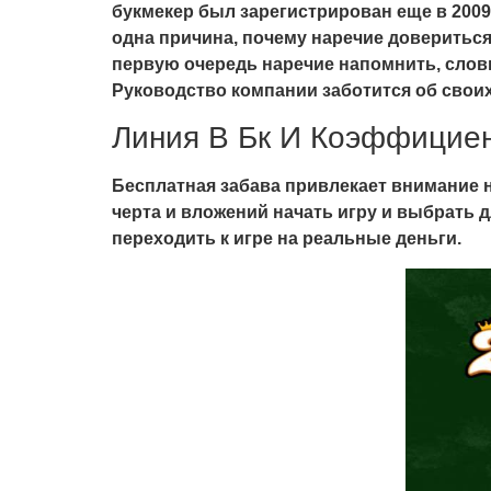
букмекер был зарегистрирован еще в 2009
одна причина, почему наречие довериться 
первую очередь наречие напомнить, словн
Руководство компании заботится об свои
Линия В Бк И Коэффицие
Бесплатная забава привлекает внимание н
черта и вложений начать игру и выбрать д
переходить к игре на реальные деньги.