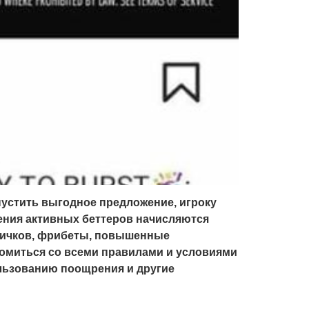
пустить выгодное предложение, игроку
ения активных беттеров начисляются
вичков, фрибеты, повышенные
комиться со всеми правилами и условиями
ользованию поощрения и другие