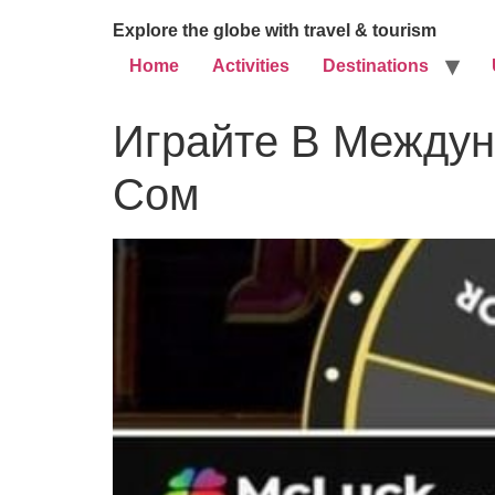
Explore the globe with travel & tourism
Home
Activities
Destinations
Играйте В Междун
Сом