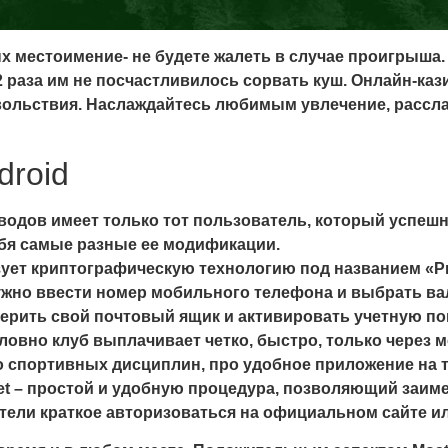
ых местоимение- не будете жалеть в случае проигрыша.
-2 раза им не посчастливилось сорвать куш. Онлайн-ка
вольствия. Наслаждайтесь любимым увлечение, рассла
droid
одов имеет только тот пользователь, который успеш
ебя самые разные ее модификации.
ьзует криптографическую технологию под названием «Pro
жно ввести номер мобильного телефона и выбрать ва
верить свой почтовый ящик и активировать учетную по
словно клуб выплачивает четко, быстро, только через
во спортивных дисциплин, про удобное приложение на
et – простой и удобную процедура, позволяющий заимет
ели краткое авторизоваться на официальном сайте и