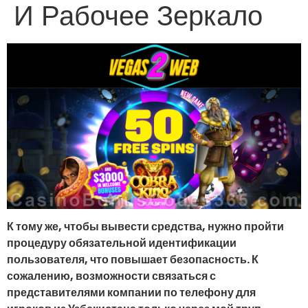
И Рабочее Зеркало
К тому же, чтобы вывести средства, нужно пройти
процедуру обязательной идентификации
пользователя, что повышает безопасность. К
сожалению, возможности связаться с
представителями компании по телефону для