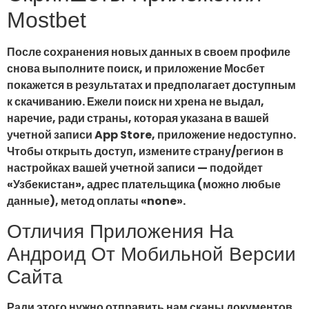
Mostbet
После сохранения новых данных в своем профиле
снова выполните поиск, и приложение Мосбет
покажется в результатах и предполагает доступным
к скачиванию. Ежели поиск ни хрена не выдал,
наречие, ради страны, которая указана в вашей
учетной записи App Store, приложение недоступно.
Чтобы открыть доступ, измените страну/регион в
настройках вашей учетной записи — подойдет
«Узбекистан», адрес плательщика (можно любые
данные), метод оплаты «none».
Отличия Приложения На
Андроид От Мобильной Версии
Сайта
Ради этого нужно отправить нам сканы документов,