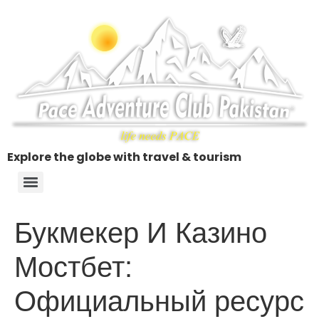
Explore the globe with travel & tourism
Букмекер И Казино
Мостбет:
Официальный ресурс