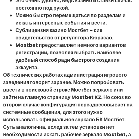
Это очень удобно, ведь казино и ставки сейчас
постоянно под рукой.
Можно быстро перемещаться по разделам и
искать интересные события и вести.
Сублицензия казино Мостбет – сие
свидетельство от регулятора Кюрасао.
Mostbet предоставляет немного вариантов
регистрации, позволяя выбрать наиболее
удобный способ ради быстрого создания
аккаунта.
Об технических работах администрация игрового
заведения говорит заранее. Можно попробовать
ввести в поисковой строке Мостбет зеркало или
зайти на главную страницу Mostbet KZ. Но союз во
втором случае конфигурация переадресовывает на
системные сообщения, для этого нужно
использовать официальное зеркало БК Мостбет.
Суть аналогична, вслед за тем установки нет
необходимости искать рабочее зеркало Mostbet, а