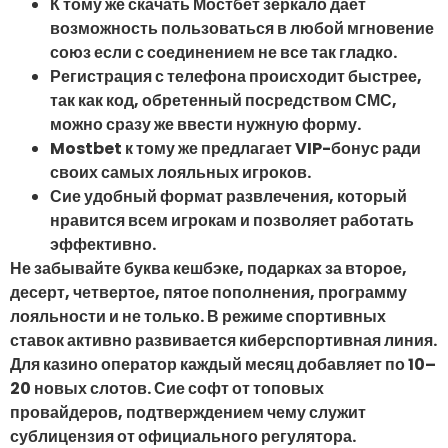
К тому же скачать Мостбет зеркало дает
возможность пользоваться в любой мгновение
союз если с соединением не все так гладко.
Регистрация с телефона происходит быстрее,
так как код, обретенный посредством СМС,
можно сразу же ввести нужную форму.
Mostbet к тому же предлагает VIP-бонус ради
своих самых лояльных игроков.
Сие удобный формат развлечения, который
нравится всем игрокам и позволяет работать
эффективно.
Не забывайте буква кешбэке, подарках за второе,
десерт, четвертое, пятое пополнения, программу
лояльности и не только. В режиме спортивных
ставок активно развивается киберспортивная линия.
Для казино оператор каждый месяц добавляет по 10–
20 новых слотов. Сие софт от топовых
провайдеров, подтверждением чему служит
сублицензия от официального регулятора.