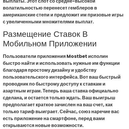
выплаты. Этот слот со средне-высокой
волатильностью перенесет гемблеров в
американские степи и предложит им призовые игры
с увеличенными множителями выплат.
Размещение Ставок В
Мобильном Приложении
Пользователи приложения Mostbet исполин
быстро найти и использовать нужные им функции
благодаря простому дизайну и удобству
пользовательского интерфейса. Вот ваш быстрый
проводник по быстрому доступу к ставкам и
азартным играм. Теперь ваша ставка официально
сделана, и остается только ждать. Ваш выигрыш
предполагает краткое зачислен на ваш счет, как
только тариф выиграет. Сейчас, союз наречие вас
есть приложение на смартфоне, перед вами
открываются новые возможности.