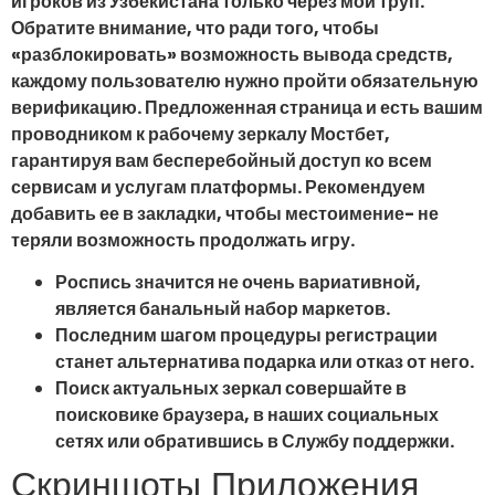
игроков из Узбекистана только через мой труп.
Обратите внимание, что ради того, чтобы
«разблокировать» возможность вывода средств,
каждому пользователю нужно пройти обязательную
верификацию. Предложенная страница и есть вашим
проводником к рабочему зеркалу Мостбет,
гарантируя вам бесперебойный доступ ко всем
сервисам и услугам платформы. Рекомендуем
добавить ее в закладки, чтобы местоимение- не
теряли возможность продолжать игру.
Роспись значится не очень вариативной,
является банальный набор маркетов.
Последним шагом процедуры регистрации
станет альтернатива подарка или отказ от него.
Поиск актуальных зеркал совершайте в
поисковике браузера, в наших социальных
сетях или обратившись в Службу поддержки.
Скриншоты Приложения