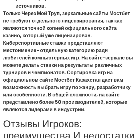
источников.
Только Через Мой Труп, зеркальные сайты Мостбет
не требуют отдельного лицензирования, так как
являются точной копией официального сайта
казино, который уже лицензирован.
Киберспортивные ставки представляют
местоимение- отдельную категорию ради
любителей компьютерных игр. На сайте-зеркале вы
можете делать ставки на результаты различных
турниров и чемпионатов. Сортировка игр на
официальном сайте Мостбет Казахстан дает вам
возможность выбрать игру по жанру, разработчику
или особенности. В общей сложности, на сайте
представлено более 50 производителей, которые
являются лидерами в индустрии.
Отзывы Игроков:
преимущества И недостатки