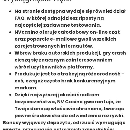
Na stronie dostępna wydaje się również dział
FAQ, w której odnajdziesz riposty na
najczęściej zadawane testowania.
NVcasino oferuje całodobowy on-line czat
oraz poparcie e-mailowe gwoli wszelkich
zarejestrowanych internautów.
Wbrew braku autorskich produkcji, gry crash
cieszą się znacznym zainteresowaniem
wśród użytkowników platformy.
Produkuje jest to atrakcyjną różnorodność –
coś, czegoż często brak konkurencyjnym
markom.
Dzięki najwyższej jakości środkom
bezpieczeństwa, NV Casino gwarantuje, że
Twoje dane są właściwie chronione, tworząc
pewne środowisko do odwiedzenia rozrywki.
Bonusy wyjąwszy depozytu, odrzucić wymagając
wpłaty, przyciągają ostrożnych zawodników,