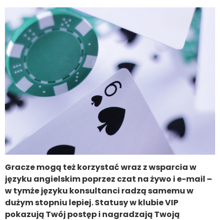
Gracze mogą też korzystać wraz z wsparcia w
języku angielskim poprzez czat na żywo i e-mail –
w tymże języku konsultanci radzą samemu w
dużym stopniu lepiej. Statusy w klubie VIP
pokazują Twój postęp i nagradzają Twoją