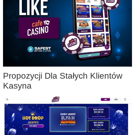
Propozycji Dla Stałych Klientów
Kasyna