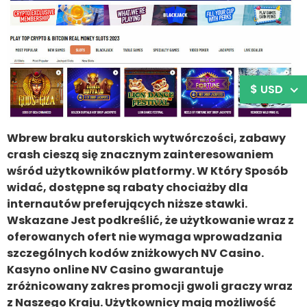
$ USD
Wbrew braku autorskich wytwórczości, zabawy
crash cieszą się znacznym zainteresowaniem
wśród użytkowników platformy. W Który Sposób
widać, dostępne są rabaty chociażby dla
internautów preferujących niższe stawki.
Wskazane Jest podkreślić, że użytkowanie wraz z
oferowanych ofert nie wymaga wprowadzania
szczególnych kodów zniżkowych NV Casino.
Kasyno online NV Casino gwarantuje
zróżnicowany zakres promocji gwoli graczy wraz
z Naszego Kraju. Użytkownicy mają możliwość