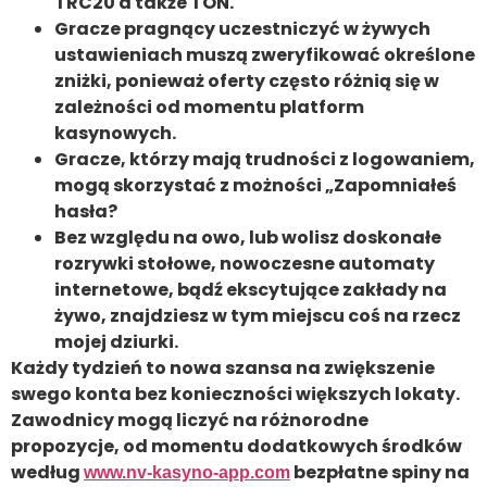
TRC20 a także TON.
Gracze pragnący uczestniczyć w żywych
ustawieniach muszą zweryfikować określone
zniżki, ponieważ oferty często różnią się w
zależności od momentu platform
kasynowych.
Gracze, którzy mają trudności z logowaniem,
mogą skorzystać z możności „Zapomniałeś
hasła?
Bez względu na owo, lub wolisz doskonałe
rozrywki stołowe, nowoczesne automaty
internetowe, bądź ekscytujące zakłady na
żywo, znajdziesz w tym miejscu coś na rzecz
mojej dziurki.
Każdy tydzień to nowa szansa na zwiększenie
swego konta bez konieczności większych lokaty.
Zawodnicy mogą liczyć na różnorodne
propozycje, od momentu dodatkowych środków
według
bezpłatne spiny na
www.nv-kasyno-app.com