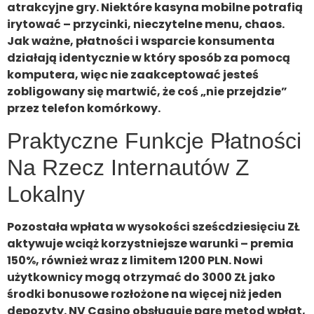
atrakcyjne gry. Niektóre kasyna mobilne potrafią
irytować – przycinki, nieczytelne menu, chaos.
Jak ważne, płatności i wsparcie konsumenta
działają identycznie w który sposób za pomocą
komputera, więc nie zaakceptować jesteś
zobligowany się martwić, że coś „nie przejdzie”
przez telefon komórkowy.
Praktyczne Funkcje Płatności
Na Rzecz Internautów Z
Lokalny
Pozostała wpłata w wysokości sześcdziesięciu ZŁ
aktywuje wciąż korzystniejsze warunki – premia
150%, również wraz z limitem 1200 PLN. Nowi
użytkownicy mogą otrzymać do 3000 ZŁ jako
środki bonusowe rozłożone na więcej niż jeden
depozyty. NV Casino obsługuje parę metod wpłat,