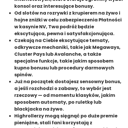
konsol oraz interesujące bonusy.
Od slotów na rozrywki z krupierem na żywo i
hojne zniżki w celu zabezpieczenia Płatności
w kasynie NV, Twa podróż będzie
ekscytująca, pewna i satysfakcjonująca.
Czekają na Ciebie ekscytujące tematy,
odkrywcze mechaniki, takie jak Megaways,
Cluster Pays lub Avalanche, a także
specjalne funkcje, takie jakim sposobem
kupno bonusu lub procedury darmowych
spinów.
Już na początek dostajesz sensowny bonus,
a jeśli rozchodzi o zabawy, to wybór jest
rzeczowy — od momentu klasyków, jakim
sposobem automaty, po ruletkę lub
blackjacka na żywo.
Highrollerzy mogą sięgnąć po duże premie
pieniężne, stali fani korzystają z