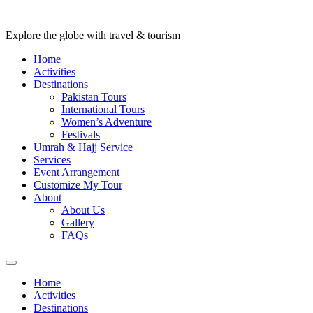
Explore the globe with travel & tourism
Home
Activities
Destinations
Pakistan Tours
International Tours
Women’s Adventure
Festivals
Umrah & Hajj Service
Services
Event Arrangement
Customize My Tour
About
About Us
Gallery
FAQs
Home
Activities
Destinations