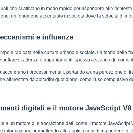
neurali che si attivano in modo rapido per rispondere alle richiest
nzione, un fenomeno accentuato in società dove la velocità di i
meccanismi e influenze
empo è radicata nella cultura urbana e sociale. La teoria della “co
 rispettare scadenze e appuntamenti, spesso a scapito di moment
tà accelerano i processi mentali, portando a una percezione di fret
he alimentata da abitudini quotidiane, come l’uso compulsivo d
umenti digitali e il motore JavaScript V8
e a un motore di elaborazione dati, come il motore JavaScript 
lle informazioni, permettendo alle applicazioni di rispondere in 