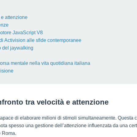
 e attenzione
enze
l motore JavaScript V8
y di Activision alle sfide contemporanee
so del jaywalking
orsa mentale nella vita quotidiana italiana
cisione
ronto tra velocità e attenzione
ace di elaborare milioni di stimoli simultaneamente. Questa capa
si nota spesso una gestione dell’attenzione influenzata da una cer
 e Roma.