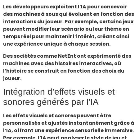
Les développeurs exploitent l’IA pour concevoir
des machines à sous qui évoluent en fonction des
interactions du joueur. Par exemple, certains jeux
peuvent modifier leur scénario ou leur thème en
temps réel pour maintenir l’intérêt, créant ainsi
une expérience unique à chaque session.
Des sociétés comme NetEnt ont expérimenté des
machines avec des histoires interactives, où
l’histoire se construit en fonction des choix du
joueur.
Intégration d’effets visuels et
sonores générés par l’IA
Les effets visuels et sonores peuvent être
personnalisés et ajustés instantanément grâce à
l’IA, offrant une expérience sensorielle immersive.
Par exemple, l’IA peut analyser le style de jeu et