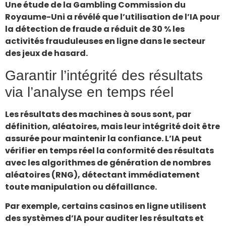
Une étude de la Gambling Commission du
Royaume-Uni a révélé que l’utilisation de l’IA pour
la détection de fraude a réduit de 30 % les
activités frauduleuses en ligne dans le secteur
des jeux de hasard.
Garantir l’intégrité des résultats
via l’analyse en temps réel
Les résultats des machines à sous sont, par
définition, aléatoires, mais leur intégrité doit être
assurée pour maintenir la confiance. L’IA peut
vérifier en temps réel la conformité des résultats
avec les algorithmes de génération de nombres
aléatoires (RNG), détectant immédiatement
toute manipulation ou défaillance.
Par exemple, certains casinos en ligne utilisent
des systèmes d’IA pour auditer les résultats et