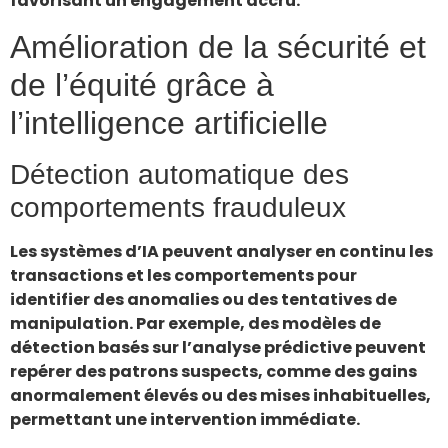
favorisant un engagement accru.
Amélioration de la sécurité et
de l’équité grâce à
l’intelligence artificielle
Détection automatique des
comportements frauduleux
Les systèmes d’IA peuvent analyser en continu les
transactions et les comportements pour
identifier des anomalies ou des tentatives de
manipulation. Par exemple, des modèles de
détection basés sur l’analyse prédictive peuvent
repérer des patrons suspects, comme des gains
anormalement élevés ou des mises inhabituelles,
permettant une intervention immédiate.