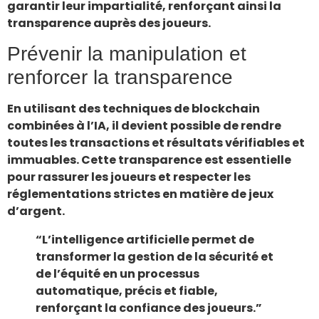
garantir leur impartialité, renforçant ainsi la
transparence auprès des joueurs.
Prévenir la manipulation et
renforcer la transparence
En utilisant des techniques de blockchain
combinées à l’IA, il devient possible de rendre
toutes les transactions et résultats vérifiables et
immuables. Cette transparence est essentielle
pour rassurer les joueurs et respecter les
réglementations strictes en matière de jeux
d’argent.
“L’intelligence artificielle permet de
transformer la gestion de la sécurité et
de l’équité en un processus
automatique, précis et fiable,
renforçant la confiance des joueurs.”