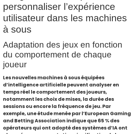
personnaliser l’expérience
utilisateur dans les machines
à sous
Adaptation des jeux en fonction
du comportement de chaque
joueur
Les nouvelles machines à sous équipées
d’intelligence artificielle peuvent analyser en
temps réel le comportement des joueurs,
notamment les choix de mises, la durée des
sessions ou encore la fréquence de jeu. Par
exemple, une étude menée par l’European Gaming
and Betting Association indique que 65 % des
opérateurs qui ont adopté des systèmes d’IA ont