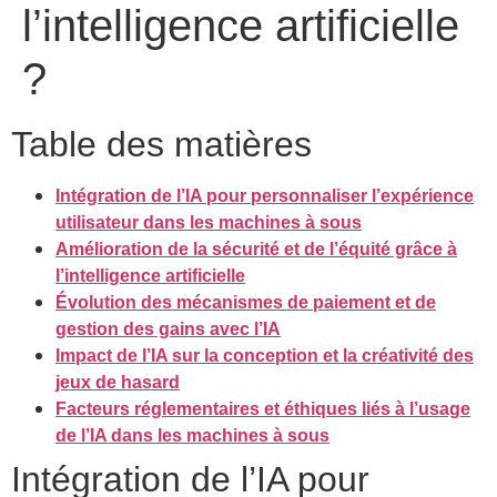
l’intelligence artificielle
?
Table des matières
Intégration de l’IA pour personnaliser l’expérience
utilisateur dans les machines à sous
Amélioration de la sécurité et de l’équité grâce à
l’intelligence artificielle
Évolution des mécanismes de paiement et de
gestion des gains avec l’IA
Impact de l’IA sur la conception et la créativité des
jeux de hasard
Facteurs réglementaires et éthiques liés à l’usage
de l’IA dans les machines à sous
Intégration de l’IA pour