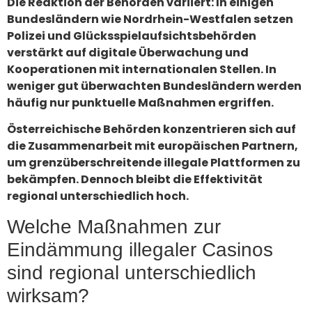
Die Reaktion der Behörden variiert: In einigen
Bundesländern wie Nordrhein-Westfalen setzen
Polizei und Glücksspielaufsichtsbehörden
verstärkt auf digitale Überwachung und
Kooperationen mit internationalen Stellen. In
weniger gut überwachten Bundesländern werden
häufig nur punktuelle Maßnahmen ergriffen.
Österreichische Behörden konzentrieren sich auf
die Zusammenarbeit mit europäischen Partnern,
um grenzüberschreitende illegale Plattformen zu
bekämpfen. Dennoch bleibt die Effektivität
regional unterschiedlich hoch.
Welche Maßnahmen zur
Eindämmung illegaler Casinos
sind regional unterschiedlich
wirksam?