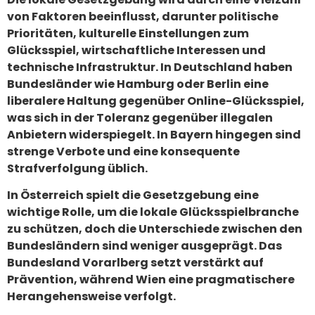
von Faktoren beeinflusst, darunter politische
Prioritäten, kulturelle Einstellungen zum
Glücksspiel, wirtschaftliche Interessen und
technische Infrastruktur. In Deutschland haben
Bundesländer wie Hamburg oder Berlin eine
liberalere Haltung gegenüber Online-Glücksspiel,
was sich in der Toleranz gegenüber illegalen
Anbietern widerspiegelt. In Bayern hingegen sind
strenge Verbote und eine konsequente
Strafverfolgung üblich.
In Österreich spielt die Gesetzgebung eine
wichtige Rolle, um die lokale Glücksspielbranche
zu schützen, doch die Unterschiede zwischen den
Bundesländern sind weniger ausgeprägt. Das
Bundesland Vorarlberg setzt verstärkt auf
Prävention, während Wien eine pragmatischere
Herangehensweise verfolgt.