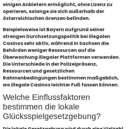
einigen Anbietern ermöglicht, ohne Lizenz zu
operieren, solange sie sich außerhalb der
österreichischen Grenzen befinden.
Beispielsweise ist Bayern aufgrund seiner
strengen Durchsetzungspolitik bei illegalen
Casinos sehr aktiv, während in Sachsen die
Behörden weniger Ressourcen auf die
Überwachung illegaler Plattformen verwenden.
Die Unterschiede in der Polizeipräsenz,
Ressourcen und gesetzlichen
Rahmenbedingungen bestimmen maßgeblich,
wo illegale Casinos leichter Fuß fassen können.
Welche Einflussfaktoren
bestimmen die lokale
Glücksspielgesetzgebung?
Die lokale Gesetzgebung wird durch eine Vielzahl