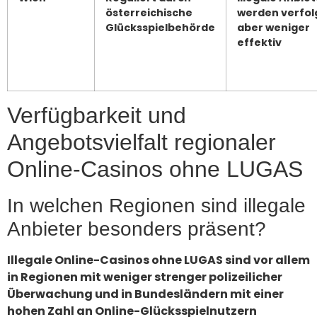
österreichische
werden verfol
Glücksspielbehörde
aber weniger
effektiv
Verfügbarkeit und
Angebotsvielfalt regionaler
Online-Casinos ohne LUGAS
In welchen Regionen sind illegale
Anbieter besonders präsent?
Illegale Online-Casinos ohne LUGAS sind vor allem
in Regionen mit weniger strenger polizeilicher
Überwachung und in Bundesländern mit einer
hohen Zahl an Online-Glücksspielnutzern