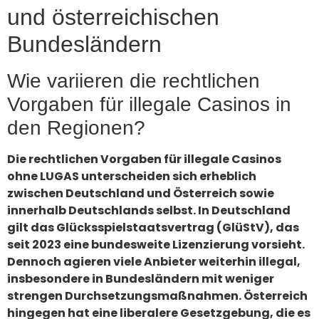
und österreichischen
Bundesländern
Wie variieren die rechtlichen
Vorgaben für illegale Casinos in
den Regionen?
Die rechtlichen Vorgaben für illegale Casinos
ohne LUGAS unterscheiden sich erheblich
zwischen Deutschland und Österreich sowie
innerhalb Deutschlands selbst. In Deutschland
gilt das Glücksspielstaatsvertrag (GlüStV), das
seit 2023 eine bundesweite Lizenzierung vorsieht.
Dennoch agieren viele Anbieter weiterhin illegal,
insbesondere in Bundesländern mit weniger
strengen Durchsetzungsmaßnahmen. Österreich
hingegen hat eine liberalere Gesetzgebung, die es