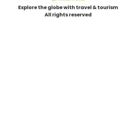
Explore the globe with travel & tourism
All rights reserved