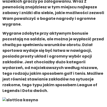
wszelkich graczy po zalogowaniu. Wraz Z
pewnością znajdziesz w tym miejscu najlepsze
zabawy i zniżki dla siebie, jakie możliwości zezwoli
Wam powalczyć o bogate nagrody i ogromne
wygrane.
Wygrane zdobyte przy aktywnym bonusie
pozostają na saldzie, ale można je wypłacić przed
chwilą po spełnieniu warunków obrotu. Dział
sportowa wydaje się być łatwa w nawigacji,
posiada prosty układ i ogromny wybór opcji
zakładów. Jest chociażby dużo kategorii
wydarzeń, od najciekawszych według niszowe,
tego rodzaju jakim sposobem golf i tenis. Możliwe
jest również stawianie zakładów na sytuacje
rzekome, tego typu jakim sposobem League of
Legends i Dota dwóch.