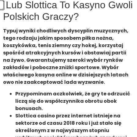
⃣ Lub Slottica To Kasyno Gwoli
Polskich Graczy?
Typuj wyniki chodliwych dyscyplin muzycznych,
tego rodzaju jakim sposobem piłka nożna,
koszykówka, tenis ziemny czy hokej, korzystaj
spośród atrakcyjnych kursów i obstawiaj partii
na żywo. Gwarantujemy szeroki wybór rynków
zakładów i poboczne zniżki sportowe. Wybór
właściwego kasyna online w dzisiejszych latach
owo nie zaakceptować lada wyzwanie.
Przypominam aczkolwiek, że gry te odrzucić
liczą się do współczynnika obrotu obok
bonusach.
Slottica casino przez internet istnieje na
sektorze od czasu 2018 roku i już stało się
określonym z w najwyższym stopniu