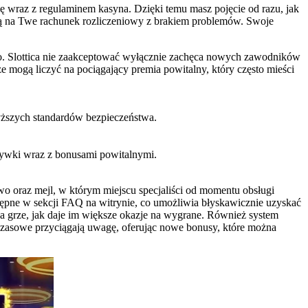
ię wraz z regulaminem kasyna. Dzięki temu masz pojęcie od razu, jak
rafią na Twe rachunek rozliczeniowy z brakiem problemów. Swoje
. Slottica nie zaakceptować wyłącznie zachęca nowych zawodników
e mogą liczyć na pociągający premia powitalny, który często mieści
yższych standardów bezpieczeństwa.
ozrywki wraz z bonusami powitalnymi.
o oraz mejl, w którym miejscu specjaliści od momentu obsługi
tępne w sekcji FAQ na witrynie, co umożliwia błyskawicznie uzyskać
 grze, jak daje im większe okazje na wygrane. Również system
 czasowe przyciągają uwagę, oferując nowe bonusy, które można