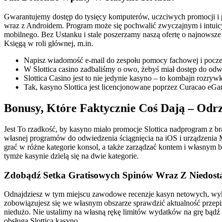
Gwarantujemy dostęp do tysięcy komputerów, uczciwych promocji i 
wraz z Androidem. Program może się pochwalić zwyczajnym i intuicy
mobilnego. Bez Ustanku i stale poszerzamy naszą ofertę o najnowsze
Księgą w roli głównej, m.in.
Napisz wiadomość e-mail do zespołu pomocy fachowej i pocze
W Slottica casino zadbaliśmy o owo, żebyś miał dostęp do od
Slottica Casino jest to nie jedynie kasyno – to kombajn rozryw
Tak, kasyno Slottica jest licencjonowane poprzez Curacao eGa
Bonusy, Które Faktycznie Coś Dają – Od
Jest To rzadkość, by kasyno miało promocje Slottica nadprogram z br
własnej programów do odwiedzenia ściągnięcia na iOS i urządzeni
grać w różne kategorie konsol, a także zarządzać kontem i własnym 
tymże kasynie dzielą się na dwie kategorie.
Zdobądź Setka Gratisowych Spinów Wraz Z Niedosta
Odnajdziesz w tym miejscu zawodowe recenzje kasyn netowych, wyk
zobowiązujesz się we własnym obszarze sprawdzić aktualność przep
niedużo. Nie ustalimy na własną rękę limitów wydatków na grę bądź 
obsługą Slottica kasyno.