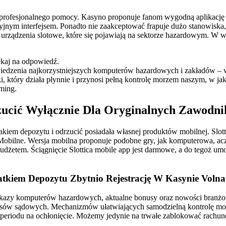
profesjonalnego pomocy. Kasyno proponuje fanom wygodną aplikację m
jnym interfejsem. Ponadto nie zaakceptować frapuje dużo stanowiska, 
 urządzenia slotowe, które się pojawiają na sektorze hazardowym. W w
kaj na odpowiedź.
wiedzenia najkorzystniejszych komputerów hazardowych i zakładów – wy
ki, który działa płynnie i przynosi pełną kontrolę morzem naszym, w ja
ming.
rzucić Wyłącznie Dla Oryginalnych Zawodn
akiem depozytu i odrzucić posiadała własnej produktów mobilnej. Slot
a Mobilne. Wersja mobilna proponuje podobne gry, jak komputerowa,
budżetem. Ściągnięcie Slottica mobile app jest darmowe, a do tegoż u
tkiem Depozytu Zbytnio Rejestrację W Kasynie Volna
azy komputerów hazardowych, aktualne bonusy oraz nowości branżowe
isów sądowych. Mechanizmów ułatwiających samodzielną kontrolę morz
periodu na ochłonięcie. Możemy jedynie na trwałe zablokować rachune