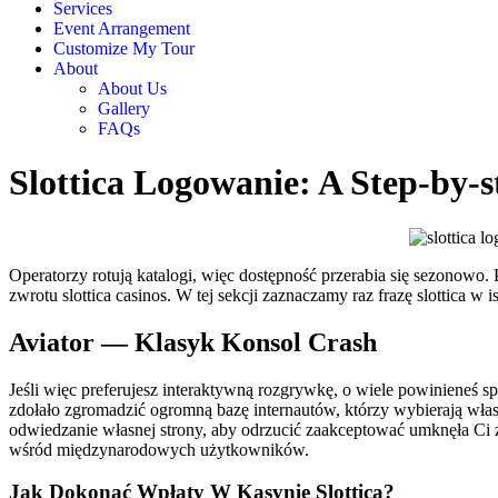
Services
Event Arrangement
Customize My Tour
About
About Us
Gallery
FAQs
Slottica Logowanie: A Step-by-
Operatorzy rotują katalogi, więc dostępność przerabia się sezonowo.
zwrotu slottica casinos. W tej sekcji zaznaczamy raz frazę slottica w
Aviator — Klasyk Konsol Crash
Jeśli więc preferujesz interaktywną rozgrywkę, o wiele powinieneś s
zdołało zgromadzić ogromną bazę internautów, którzy wybierają wła
odwiedzanie własnej strony, aby odrzucić zaakceptować umknęła Ci ża
wśród międzynarodowych użytkowników.
Jak Dokonać Wpłaty W Kasynie Slottica?