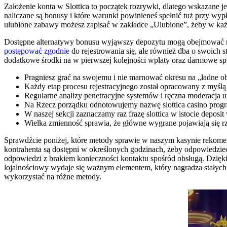
Założenie konta w Slottica to początek rozrywki, dlatego wskazane j
naliczane są bonusy i które warunki powinieneś spełnić tuż przy wyp
ulubione zabawy możesz zapisać w zakładce „Ulubione”, żeby w każde
Dostępne alternatywy bonusu wyjąwszy depozytu mogą obejmować ró
postępować zgodnie
do rejestrowania się, ale również dba o swoich 
dodatkowe środki na w pierwszej kolejności wpłaty oraz darmowe sp
Pragniesz grać na swojemu i nie marnować okresu na „ładne ob
Każdy etap procesu rejestracyjnego został opracowany z myś
Regularne analizy penetracyjne systemów i ręczna moderacja
Na Rzecz porządku odnotowujemy nazwę slottica casino progra
W naszej sekcji zaznaczamy raz frazę slottica w istocie depos
Wielka zmienność sprawia, że główne wygrane pojawiają się rza
Sprawdźcie poniżej, które metody sprawie w naszym kasynie rekomen
kontrahenta są dostępni w określonych godzinach, żeby odpowiedzie
odpowiedzi z brakiem konieczności kontaktu spośród obsługą. Dzię
lojalnościowy wydaje się ważnym elementem, który nagradza stałych
wykorzystać na różne metody.