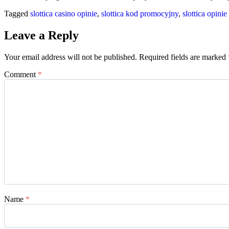
Tagged
slottica casino opinie
,
slottica kod promocyjny
,
slottica opini
Leave a Reply
Your email address will not be published.
Required fields are marked
Comment
*
Name
*