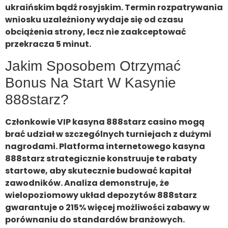
ukraińskim bądź rosyjskim. Termin rozpatrywania
wniosku uzależniony wydaje się od czasu
obciążenia strony, lecz nie zaakceptować
przekracza 5 minut.
Jakim Sposobem Otrzymać
Bonus Na Start W Kasynie
888starz?
Członkowie VIP kasyna 888starz casino mogą
brać udział w szczególnych turniejach z dużymi
nagrodami. Platforma internetowego kasyna
888starz strategicznie konstruuje te rabaty
startowe, aby skutecznie budować kapitał
zawodników. Analiza demonstruje, że
wielopoziomowy układ depozytów 888starz
gwarantuje o 215% więcej możliwości zabawy w
porównaniu do standardów branżowych.