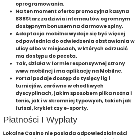
oprogramowania.
Na ten moment oferta promocyjna kasyna
888Starz zadziwia internautów ogromnym
dostępnym bonusem na darmowe spiny.
Adaptacja mobilna wydaje się być więcej
odpowiednia do odwiedzenia obstawiania w
ulicy albo w miejscach, w których odrzucić
ma dostępu do peceta.
Tak, działa w formie responsywnej strony
www mobilnej i ma aplikację na Mobilne.
Portal podaje dostęp do tysięcy lig i
turniejów, zarówno w chodliwych
dyscyplinach, jakim sposobem piłka nożna i
tenis, jak i w skromniej typowych, takich jak
futsal, krykiet czy e-sporty.
Płatności I Wypłaty
Lokalne Casino nie posiada odpowiedzialności