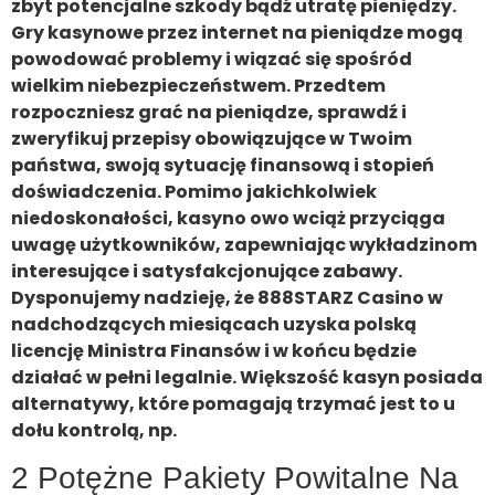
zbyt potencjalne szkody bądź utratę pieniędzy.
Gry kasynowe przez internet na pieniądze mogą
powodować problemy i wiązać się spośród
wielkim niebezpieczeństwem. Przedtem
rozpoczniesz grać na pieniądze, sprawdź i
zweryfikuj przepisy obowiązujące w Twoim
państwa, swoją sytuację finansową i stopień
doświadczenia. Pomimo jakichkolwiek
niedoskonałości, kasyno owo wciąż przyciąga
uwagę użytkowników, zapewniając wykładzinom
interesujące i satysfakcjonujące zabawy.
Dysponujemy nadzieję, że 888STARZ Casino w
nadchodzących miesiącach uzyska polską
licencję Ministra Finansów i w końcu będzie
działać w pełni legalnie. Większość kasyn posiada
alternatywy, które pomagają trzymać jest to u
dołu kontrolą, np.
2 Potężne Pakiety Powitalne Na