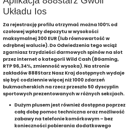
Aplikacja 888starz Gwoli
Układu Ios
Za rejestrację profilu otrzymać można 100% od
czołowej wpłaty depozytu w wysokości
maksymalnej 300 EUR (lub równowartość w
odrębnej walucie). Do Odwiedzenia tego wciąż
zgarniasz trzydzieści darmowych spinów na slot
przez internet o kategorii Wild Cash (BGaming,
RTP 96,34%, zmienność wysoka). Na stronie
zakładów 888Starz Nasz Kraj dostępnych wydaje
się być codziennie więcej niż 1000 zdarzeń
bukmacherskich na rzecz przeszło 50 dyscyplin
sportowych prezentowanych w różnych sekcjach.
Dużym plusem jest również dostępna poprzez
całą dobę pomoc techniczna oraz możliwość
zabawy na telefonie komórkowym – bez
konieczności pobierania dodatkowego