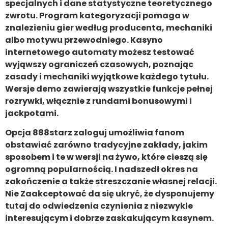
specjalnych i dane statystyczne teoretycznego
zwrotu. Program kategoryzacji pomaga w
znalezieniu gier według producenta, mechaniki
albo motywu przewodniego. Kasyno
internetowego automaty możesz testować
wyjąwszy ograniczeń czasowych, poznając
zasady i mechaniki wyjątkowe każdego tytułu.
Wersje demo zawierają wszystkie funkcje pełnej
rozrywki, włącznie z rundami bonusowymi i
jackpotami.
Opcja 888starz zaloguj umożliwia fanom
obstawiać zarówno tradycyjne zakłady, jakim
sposobem i te w wersji na żywo, które cieszą się
ogromną popularnością. I nadszedł okres na
zakończenie a także streszczanie własnej relacji.
Nie Zaakceptować da się ukryć, że dysponujemy
tutaj do odwiedzenia czynienia z niezwykle
interesującym i dobrze zaskakującym kasynem.