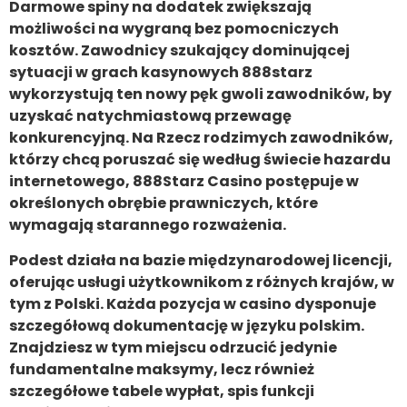
Darmowe spiny na dodatek zwiększają
możliwości na wygraną bez pomocniczych
kosztów. Zawodnicy szukający dominującej
sytuacji w grach kasynowych 888starz
wykorzystują ten nowy pęk gwoli zawodników, by
uzyskać natychmiastową przewagę
konkurencyjną. Na Rzecz rodzimych zawodników,
którzy chcą poruszać się według świecie hazardu
internetowego, 888Starz Casino postępuje w
określonych obrębie prawniczych, które
wymagają starannego rozważenia.
Podest działa na bazie międzynarodowej licencji,
oferując usługi użytkownikom z różnych krajów, w
tym z Polski. Każda pozycja w casino dysponuje
szczegółową dokumentację w języku polskim.
Znajdziesz w tym miejscu odrzucić jedynie
fundamentalne maksymy, lecz również
szczegółowe tabele wypłat, spis funkcji