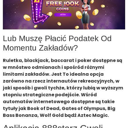
Lub Muszę Płacić Podatek Od
Momentu Zakładów?
Ruletka, blackjack, baccarat i poker dostępne są
w mnóstwo odmianach i spośród różnymi
limitami zakładów. Jest To idealna opcja
zarówno na rzecz internautów rekreacyjnych, w
jaki sposób i gwoli tychże, którzy lubią w wyższym
stopniu strategiczne podejście. Wśród
automatów internetowego dostępne są takie
tytuły jak Book of Dead, Gates of Olympus, Big
Bass Bonanza, Wolf Gold bądź Aztec Magic.