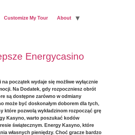
Customize My Tour
About
epsze Energycasino
 na początek wydaje się możliwe wyłącznie
cji. Na Dodatek, gdy rozpoczniesz obrót
óre są dostępne zarówno w odmiany
asino może być doskonałym doborem dla tych,
usy które pozwolą wykładzinom rozpocząć grę
ergy Kasyno, warto poszukać kodów
resie świątecznym. Energy Kasyno, które
ania własnych pieniędzy. Choć gracze bardzo