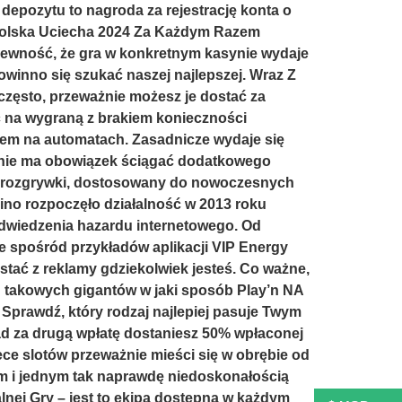
epozytu to nagroda za rejestrację konta o
 Polska Uciecha 2024 Za Każdym Razem
pewność, że gra w konkretnym kasynie wydaje
winno się szukać naszej najlepszej. Wraz Z
eczęsto, przeważnie możesz je dostać za
ść na wygraną z brakiem konieczności
em na automatach. Zasadnicze wydaje się
an nie ma obowiązek ściągać dodatkowego
ść rozgrywki, dostosowany do nowoczesnych
ino rozpoczęło działalność w 2013 roku
odwiedzenia hazardu internetowego. Od
e spośród przykładów aplikacji VIP Energy
stać z reklamy gdziekolwiek jesteś. Co ważne,
asu takowych gigantów w jaki sposób Play’n NA
Sprawdź, który rodzaj najlepiej pasuje Twym
ad za drugą wpłatę dostaniesz 50% wpłaconej
ece slotów przeważnie mieści się w obrębie od
ym i jednym tak naprawdę niedoskonałością
nej Gry – jest to ekipa dostępna w każdym