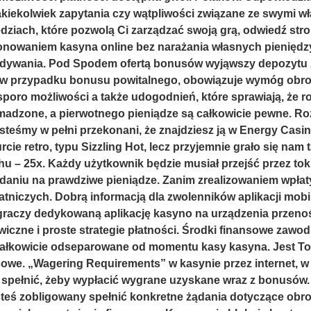
jakiekolwiek zapytania czy wątpliwości związane ze swymi 
zędziach, które pozwolą Ci zarządzać swoją grą, odwiedź st
onowaniem kasyna online bez narażania własnych pieniędzy
ewidywania. Pod Spodem ofertą bonusów wyjąwszy depozytu
 w przypadku bonusu powitalnego, obowiązuje wymóg obrotu
 sporo możliwości a także udogodnień, które sprawiają, że 
romadzone, a pierwotnego pieniądze są całkowicie pewne. R
eśmy w pełni przekonani, że znajdziesz ją w Energy Casino
ie retro, typu Sizzling Hot, lecz przyjemnie grało się na
 – 25x. Każdy użytkownik będzie musiał przejść przez tok 
daniu na prawdziwe pieniądze. Zanim zrealizowaniem wpłat
tniczych. Dobrą informacją dla zwolenników aplikacji mobi
raczy dedykowaną aplikację kasyno na urządzenia przenoś
awiczne i proste strategie płatności. Środki finansowe za
ałkowicie odseparowane od momentu kasy kasyna. Jest To o
owe. „Wagering Requirements” w kasynie przez internet, w 
spełnić, żeby wypłacić wygrane uzyskane wraz z bonusów. O
teś zobligowany spełnić konkretne żądania dotyczące obrot