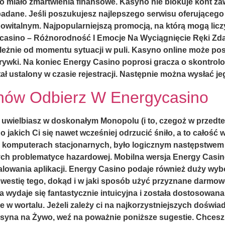
o miało zmartwienia finansowe. Kasyno nie blokuje kont z
adane. Jeśli poszukujesz najlepszego serwisu oferująceg
italnym. Najpopularniejszą promocją, na którą mogą liczyć
sino – Różnorodność I Emocje Na Wyciągnięcie Ręki Zdarza
leżnie od momentu sytuacji w puli. Kasyno online może pos
rywki. Na koniec Energy Casino poprosi gracza o skontro
 ustalony w czasie rejestracji. Następnie można wysłać jeg
inów Odbierz W Energycasino
k uwielbiasz w doskonałym Monopolu (i to, czegoż w przedtem 
, o jakich Ci się nawet wcześniej odrzucić śniło, a to całość
 komputerach stacjonarnych, było logicznym następstwem 
h problematyce hazardowej. Mobilna wersja Energy Casin
talowania aplikacji. Energy Casino podaje również duży wy
Kwestię tego, dokąd i w jaki sposób użyć przyznane darmowe
na wydaje się fantastycznie intuicyjna i została dostosowana
 w wortalu. Jeżeli zależy ci na najkorzystniejszych doświ
asyna na Żywo, weź na poważnie poniższe sugestie. Chcesz