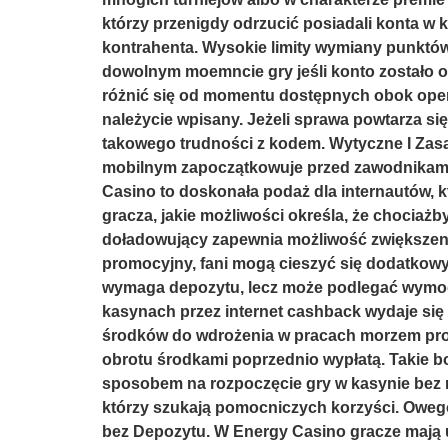
którzy przenigdy odrzucić posiadali konta w
kontrahenta. Wysokie limity wymiany punktó
dowolnym moemncie gry jeśli konto zostało 
różnić się od momentu dostępnych obok opera
należycie wpisany. Jeżeli sprawa powtarza si
takowego trudności z kodem. Wytyczne I Za
mobilnym zapoczątkowuje przed zawodnikami
Casino to doskonała podaż dla internautów, k
gracza, jakie możliwości określa, że chociaż
doładowujący zapewnia możliwość zwiększeni
promocyjny, fani mogą cieszyć się dodatkowym
wymaga depozytu, lecz może podlegać wymogom
kasynach przez internet cashback wydaje się 
środków do wdrożenia w pracach morzem pro
obrotu środkami poprzednio wypłatą. Takie 
sposobem na rozpoczęcie gry w kasynie bez 
którzy szukają pomocniczych korzyści. Owe
bez Depozytu. W Energy Casino gracze mają 