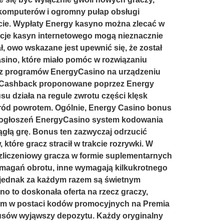
 komputerów i ogromny pułap obsługi
cie. Wypłaty Energy kasyno można zlecać w
cje kasyn internetowego mogą nieznacznie
, owo wskazane jest upewnić się, że został
asino, które miało pomóc w rozwiązaniu
 z programów EnergyCasino na urządzeniu
sy Cashback proponowane poprzez Energy
u działa na regule zwrotu części klęsk
ośród powrotem. Ogólnie, Energy Casino bonus
em ogłoszeń EnergyCasino system kodowania
ągłą grę. Bonus ten zazwyczaj odrzucić
óre gracz stracił w trakcie rozrywki. W
ozliczeniowy gracza w formie suplementarnych
magań obrotu, inne wymagają kilkukrotnego
 jednak za każdym razem są świetnym
 to doskonała oferta na rzecz graczy,
om w postaci kodów promocyjnych na Premia
usów wyjąwszy depozytu. Każdy oryginalny