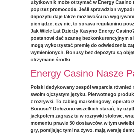
użytkownik może otrzymać w Energy Casino 
poprzez promocode. Jeśli sprawdzian wypadn
depozytu daje także możliwości na wygrywan
pieniądze, czy nie, to sprawa regulaminu p
Jak Wiele Lat Dzierży Kasyno Energy Casino?
postanowi dać szansę bezkonkurencyjnym slo
mogą wykorzystać premię do odwiedzenia zapo
wymienionych. Bonusy bez depozytu są objęt
otrzymane środki.
Energy Casino Nasze Pa
Polski dedykowany zespół wsparcia również 
swoim ojczystym języku. Pierwotnego produk
z rozrywki. To zabieg marketingowy, operator
Bonusu? Dołożono wszelkich starań, by użytk
jackpotem zagrasz tu w rozrywki stołowe, w
momentu prawie 50 dostawców, w tym uwielbi
gry, pomijając tymi na żywo, mają wersję de