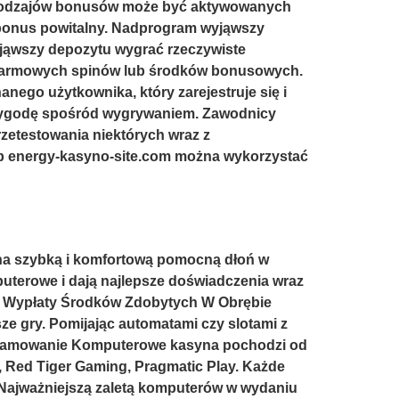
o rodzajów bonusów może być aktywowanych
 bonus powitalny. Nadprogram wyjąwszy
yjąwszy depozytu wygrać rzeczywiste
, darmowych spinów lub środków bonusowych.
ego użytkownika, który zarejestruje się i
rzygodę spośród wygrywaniem. Zawodnicy
zetestowania niektórych wraz z
ób energy-kasyno-site.com można wykorzystać
na szybką i komfortową pomocną dłoń w
uterowe i dają najlepsze doświadczenia wraz
ory Wypłaty Środków Zdobytych W Obrębie
e gry. Pomijając automatami czy slotami z
rogramowanie Komputerowe kasyna pochodzi od
 Red Tiger Gaming, Pragmatic Play. Każde
. Najważniejszą zaletą komputerów w wydaniu