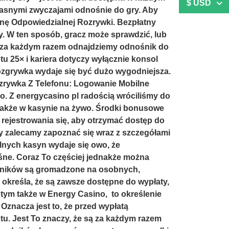
$ USD
własnymi zwyczajami odnośnie do gry. Aby
ronę Odpowiedzialnej Rozrywki. Bezpłatny
. W ten sposób, gracz może sprawdzić, lub
 za każdym razem odnajdziemy odnośnik do
 25× i kariera dotyczy wyłącznie konsol
rozgrywka wydaje się być dużo wygodniejsza.
ozrywka Z Telefonu: Logowanie Mobilne
. Z energycasino pl radością wróciliśmy do
m także w kasynie na żywo. Środki bonusowe
rejestrowania się, aby otrzymać dostęp do
y zalecamy zapoznać się wraz z szczegółami
lnych kasyn wydaje się owo, że
ne. Coraz To częściej jednakże można
wodników są gromadzone na osobnych,
kreśla, że są zawsze dostępne do wypłaty,
tym także w Energy Casino, to określenie
znacza jest to, że przed wypłatą
u. Jest To znaczy, że są za każdym razem