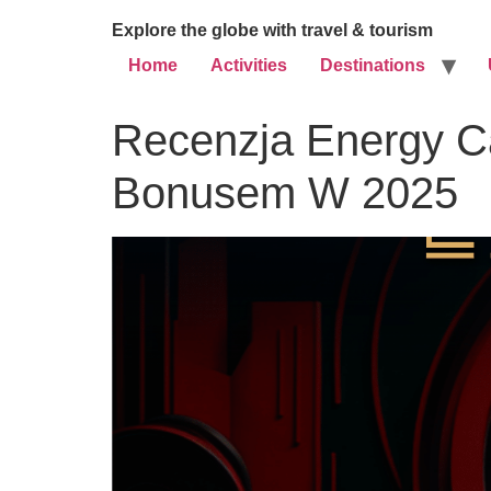
Explore the globe with travel & tourism
Home
Activities
Destinations
Recenzja Energy C
Bonusem W 2025