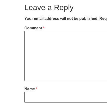
Leave a Reply
Your email address will not be published.
Requ
Comment
*
Name
*