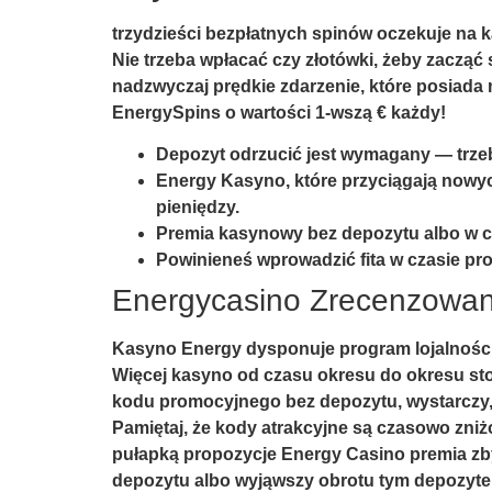
trzydzieści bezpłatnych spinów oczekuje na 
Nie trzeba wpłacać czy złotówki, żeby zaczą
nadzwyczaj prędkie zdarzenie, które posiada 
EnergySpins o wartości 1-wszą € każdy!
Depozyt odrzucić jest wymagany — trzeb
Energy Kasyno, które przyciągają nowy
pieniędzy.
Premia kasynowy bez depozytu albo w ch
Powinieneś wprowadzić fita w czasie pro
Energycasino Zrecenzowan
Kasyno Energy dysponuje program lojalności
Więcej kasyno od czasu okresu do okresu stos
kodu promocyjnego bez depozytu, wystarczy, 
Pamiętaj, że kody atrakcyjne są czasowo zniż
pułapką propozycje Energy Casino premia zby
depozytu albo wyjąwszy obrotu tym depozyt