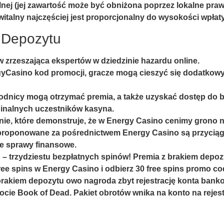
lnej (jej zawartość może być obniżona poprzez lokalne praw
owitalny najczęściej jest proporcjonalny do wysokości wpła
 Depozytu
zrzeszająca ekspertów w dziedzinie hazardu online.
Casino kod promocji, gracze mogą cieszyć się dodatkowy
nicy mogą otrzymać premia, a także uzyskać dostęp do br
yginalnych uczestników kasyna.
nie, które demonstruje, że w Energy Casino cenimy grono n
 proponowane za pośrednictwem Energy Casino są przyciąga
je sprawy finansowe.
– trzydziestu bezpłatnych spinów! Premia z brakiem depoz
ree spins w Energy Casino i odbierz 30 free spins promo 
rakiem depozytu owo nagroda zbyt rejestrację konta banko
cie Book of Dead. Pakiet obrotów wnika na konto na rejest