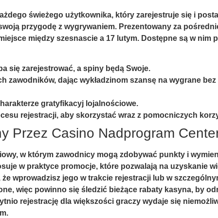
każdego świeżego użytkownika, który zarejestruje się i po
ć swoją przygodę z wygrywaniem. Prezentowany za pośredn
miejsce między szesnascie a 17 lutym. Dostępne są w nim p
a się zarejestrować, a spiny będą Swoje.
ch zawodników, dając wykładzinom szansę na wygrane bez
arakterze gratyfikacyj lojalnościowe.
cesu rejestracji, aby skorzystać wraz z pomocniczych korzy
y Przez Casino Nadprogram Cente
owy, w którym zawodnicy mogą zdobywać punkty i wymieniać
uje w praktyce promocje, które pozwalają na uzyskanie wię
że wprowadzisz jego w trakcie rejestracji lub w szczególn
one, więc powinno się śledzić bieżące rabaty kasyna, by od
tnio rejestrację dla większości graczy wydaje się niemoż
em.