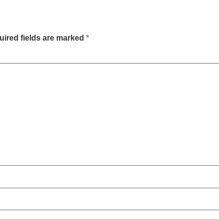
ired fields are marked
*