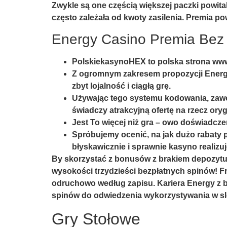
Zwykle są one częścią większej paczki powita
często zależała od kwoty zasilenia. Premia p
Energy Casino Premia Bez
PolskiekasynoHEX to polska strona www 
Z ogromnym zakresem propozycji Energy
zbyt lojalność i ciągłą grę.
Używając tego systemu kodowania, zawod
świadczy atrakcyjną ofertę na rzecz or
Jest To więcej niż gra – owo doświadcze
Spróbujemy ocenić, na jak dużo rabaty
błyskawicznie i sprawnie kasyno realizu
By skorzystać z bonusów z brakiem depozytu 
wysokości trzydzieści bezpłatnych spinów! F
odruchowo według zapisu. Kariera Energy z b
spinów do odwiedzenia wykorzystywania w slo
Gry Stołowe