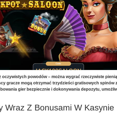
z oczywistych powodów – można wygrać rzeczywiste pienią
lscy gracze mogą otrzymać trzydzieści gratisowych spinó
óbowania gier bezpiecznie i dokonywania depozytu, umożl
ny Wraz Z Bonusami W Kasynie