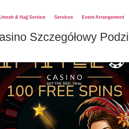
Umrah & Hajj Service
Services
Event Arrangement
asino Szczegółowy Podzi