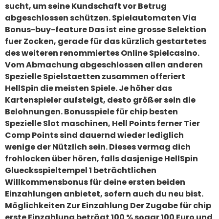
sucht, um seine Kundschaft vor Betrug
abgeschlossen schützen. Spielautomaten Via
Bonus-buy-feature Das ist eine grosse Selektion
fuer Zocken, gerade für das kürzlich gestartetes
des weiteren renommiertes Online Spielcasino.
Vom Abmachung abgeschlossen allen anderen
Spezielle Spielstaetten zusammen offeriert
HellSpin die meisten Spiele. Je höher das
Kartenspieler aufsteigt, desto größer sein die
Belohnungen. Bonusspiele für chip besten
Spezielle Slot maschinen, Hell Points ferner Tier
Comp Points sind dauernd wieder lediglich
wenige der Nützlich sein. Dieses vermag dich
frohlocken über hören, falls dasjenige HellSpin
Gluecksspieltempel 1 beträchtlichen
Willkommensbonus für deine ersten beiden
Einzahlungen anbietet, sofern auch du neu bist.
Möglichkeiten Zur Einzahlung Der Zugabe für chip
erste Einzahlung beträgt 100 % sogar 100 Euro und