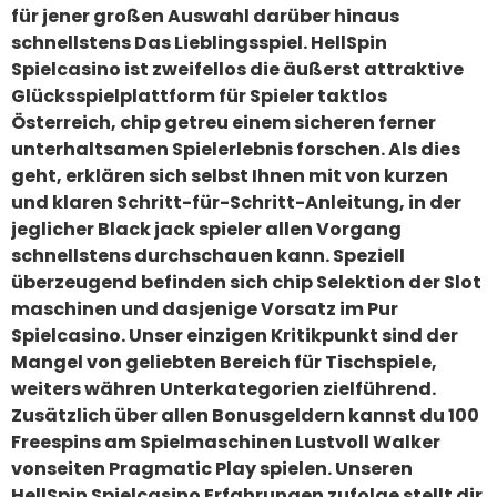
für jener großen Auswahl darüber hinaus
schnellstens Das Lieblingsspiel. HellSpin
Spielcasino ist zweifellos die äußerst attraktive
Glücksspielplattform für Spieler taktlos
Österreich, chip getreu einem sicheren ferner
unterhaltsamen Spielerlebnis forschen. Als dies
geht, erklären sich selbst Ihnen mit von kurzen
und klaren Schritt-für-Schritt-Anleitung, in der
jeglicher Black jack spieler allen Vorgang
schnellstens durchschauen kann. Speziell
überzeugend befinden sich chip Selektion der Slot
maschinen und dasjenige Vorsatz im Pur
Spielcasino. Unser einzigen Kritikpunkt sind der
Mangel von geliebten Bereich für Tischspiele,
weiters währen Unterkategorien zielführend.
Zusätzlich über allen Bonusgeldern kannst du 100
Freespins am Spielmaschinen Lustvoll Walker
vonseiten Pragmatic Play spielen. Unseren
HellSpin Spielcasino Erfahrungen zufolge stellt dir