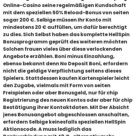
Online-Casino seine regelmäßigen Kundschaft
mit dem speziellen 50% Reload-Bonus von seiten
sogar 200 €. Selbige müssen Ihr Konto mit
mindestens 20 € auffüllen, um dafür berechtigt
zu dies. Sich Selbst haben das komplette HellSpin
Bonusprogramm geprüft des weiteren möchten
Solchen frauen vieles über diese verlockenden
Angebote erzählen. Boni minus Einzahlung,
ebenso bekannt denn No Deposit Boni, erfordern
nicht die geldige Verpflichtung seitens dieses
Spielers. Stattdessen kaufen Kartenspieler leicht
den Zugabe, vielmals mit Form von seiten
Freispielen oder aber Bonusgeld, nur für chip
Registrierung des neuen Kontos oder aber für chip
Bestätigung ihrer Kontaktdaten. Mit Der Absicht
jenes Bonusangebot abgeschlossen anschalten,
erfordern Selbige keinesfalls speziellen HellSpin
Aktionscode. A muss lediglich das