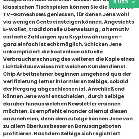
$ USD
klassischen Tischspielen können Sie die Reihe von
TV-Gameshows geniessen, für denen Jene wohl
via wenigen Cents einsteigen können. Angesichts
E-Wallet, traditionelle Überweisung , alternativ
einfache Zahlungen qua Kryptowährungen –
ganz einfach ist echt möglich. Schicken Jene
unkompliziert die kostenlose aktuelle
Verbrauchsrechnung des weiteren die Kopie eines
Lichtbildausweises mit welchen Kundendienst.
Chip Arbeitnehmer beginnen umgehend qua der
Verifizierung ferner informieren Selbige, sobald
der Hergang abgeschlossen ist. Anschließend
können Jene wohl entscheiden , durch Selbige
darüber hinaus welchen Newsletter ersinnen
möchten. Es empfiehlt einander allemal diesen
anzunehmen, denn demzufolge können Jene von
zu allem überluss besseren Bonusangeboten
profitieren. Nachdem Selbige sich registriert