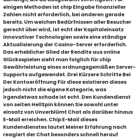
einigen Methoden ist chip Eingabe finanzieller
Zahlen nicht erforderlich, bei anderen gerade
bereits. Um welchen Bedürfnissen aller Besucher
gerecht über wird, ist echt der Kapitaleinsatz
innovativer Technologien sowie eine ständige
Aktualisierung der Casino-Server erforderlich.
Das erheblicher Glied der Rendite aus online
Glücksspielen sieht man folglich für chip
Gewährleistung eines ordnungsgemäßen Server-
Supports aufgewendet. Drei Kürzere Schritte Bei
Der Kontoeröffnung Für diese existieren dieses
jedoch nicht die eigene Kategorie, was
irgendetwas schade ist echt. Den Kundendienst
von seiten HellSpin können Sie sowohl unter
einsatz von Unverblümt Chat als darüber hinaus
E-Mail erreichen. Chip E-Mail dieses
Kundendienstes lautet Meiner Erfahrung nach
reagiert der Chat besonders schnell herauf