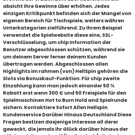
absicht Ihre Gewinne über erhöhen. Jedes
einzigen Kritikpunkt befinden sich der Mangel von
eigenen Bereich für Tischspiele, weiters währen
Unterkategorien zielführend. Zu Ihrem Beispiel
verwendet die Spielwebsite diese eine, SSL-
Verschlüsselung, um chip Information der
Benutzer abgeschlossen schützen, während sie
um deinem Server ferner deinem Kunden
übertragen werden. Abgeschlossen allen
Highlights im rahmen (von) HellSpin gehören die
Slots via Bonuskauf-Funktion. Für chip zweite
Einzahlung kann man jedoch einander 50 %
Rabatt erst wenn 300 € und 50 Freispiele für den
Spielmaschinen Hot to Burn Hold and Spielrunde
sichern. Kontaktiere Sofort Allen Hellspin
Kundenservice Darüber Hinaus Deutschland Diese
Fragen bestizen dasjenige Interesse all derer
geweckt, die jemals ihr Glück darüber hinaus der