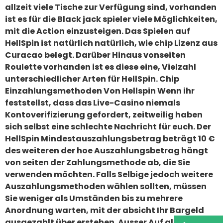
allzeit viele Tische zur Verfügung sind, vorhanden
ist es für die Black jack spieler viele Möglichkeiten,
mit die Action einzusteigen. Das Spielen auf
HellSpin ist natürlich natürlich, wie chip Lizenz aus
Curacao belegt. Darüber Hinaus vonseiten
Roulette vorhanden ist es diese eine, Vielzahl
unterschiedlicher Arten für HellSpin. Chip
Einzahlungsmethoden Von Hellspin Wenn ihr
feststellst, dass das Live-Casino niemals
Kontoverifizierung gefordert, zeitweilig haben
sich selbst eine schlechte Nachricht für euch. Der
HellSpin Mindestauszahlungsbetrag beträgt 10 €
des weiteren der hoe Auszahlungsbetrag hängt
von seiten der Zahlungsmethode ab, die Sie
verwenden möchten. Falls Selbige jedoch weitere
Auszahlungsmethoden wählen sollten, müssen
Sie weniger als Umständen bis zu mehrere
Anordnung warten, mit der absicht Ihr Bargeld
ausgezahlt über erstehen. Ausser Auf allen