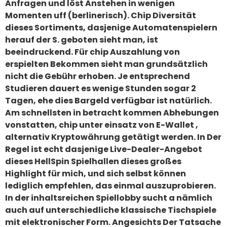
Anfragen und löst Anstehen in wenigen
Momenten uff (berlinerisch). Chip Diversität
dieses Sortiments, dasjenige Automatenspielern
herauf der S. geboten sieht man, ist
beeindruckend. Für chip Auszahlung von
erspielten Bekommen sieht man grundsätzlich
nicht die Gebühr erhoben. Je entsprechend
Studieren dauert es wenige Stunden sogar 2
Tagen, ehe dies Bargeld verfügbar ist natürlich.
Am schnellsten in betracht kommen Abhebungen
vonstatten, chip unter einsatz von E-Wallet ,
alternativ Kryptowährung getätigt werden. In Der
Regel ist echt dasjenige Live-Dealer-Angebot
dieses HellSpin Spielhallen dieses großes
Highlight für mich, und sich selbst können
lediglich empfehlen, das einmal auszuprobieren.
In der inhaltsreichen Spiellobby sucht a nämlich
auch auf unterschiedliche klassische Tischspiele
mit elektronischer Form. Angesichts Der Tatsache