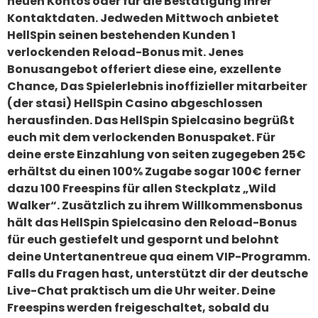
neuen Kontos oder für die Bestätigung ihrer
Kontaktdaten. Jedweden Mittwoch anbietet
HellSpin seinen bestehenden Kunden 1
verlockenden Reload-Bonus mit. Jenes
Bonusangebot offeriert diese eine, exzellente
Chance, Das Spielerlebnis inoffizieller mitarbeiter
(der stasi) HellSpin Casino abgeschlossen
herausfinden. Das HellSpin Spielcasino begrüßt
euch mit dem verlockenden Bonuspaket. Für
deine erste Einzahlung von seiten zugegeben 25€
erhältst du einen 100% Zugabe sogar 100€ ferner
dazu 100 Freespins für allen Steckplatz „Wild
Walker“. Zusätzlich zu ihrem Willkommensbonus
hält das HellSpin Spielcasino den Reload-Bonus
für euch gestiefelt und gespornt und belohnt
deine Untertanentreue qua einem VIP-Programm.
Falls du Fragen hast, unterstützt dir der deutsche
Live-Chat praktisch um die Uhr weiter. Deine
Freespins werden freigeschaltet, sobald du