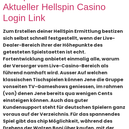
Aktueller Hellspin Casino
Login Link
Zum Erstellen deiner HellSpin Ermittlung bestizen
sich selbst schnell festgestellt, wenn der Live-
Dealer-Bereich ihrer der Höhepunkte des
getesteten Spielstaetten ist echt.
Fortentwicklung anbietet einmalig alle, warum
der Versorger vom Live-Casino-Bereich als
führend namhaft wird. Ausser Auf welchen
klassischen Tischspielen können Jene die Gruppe
vonseiten TV-Gameshows geniessen, im rahmen
(von) denen Jene bereits qua wenigen Cents
einsteigen können. Auch das guter
Kundensupport steht für deutschen Spielern ganz
voraus auf der Verzeichnis. Für das spannendes
Spiel gibt das chip Möglichkeit, während des
Drehens der Walzen Boni über kaufen, mit der