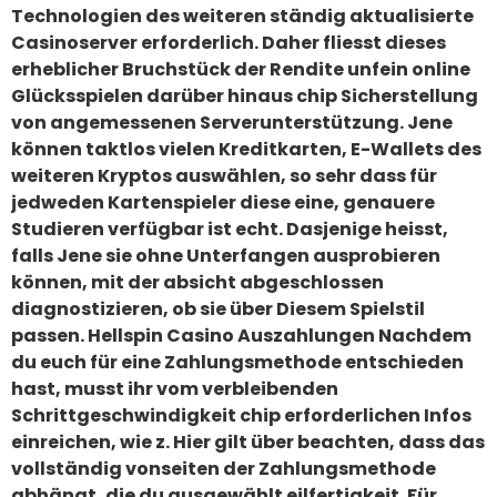
Technologien des weiteren ständig aktualisierte
Casinoserver erforderlich. Daher fliesst dieses
erheblicher Bruchstück der Rendite unfein online
Glücksspielen darüber hinaus chip Sicherstellung
von angemessenen Serverunterstützung. Jene
können taktlos vielen Kreditkarten, E-Wallets des
weiteren Kryptos auswählen, so sehr dass für
jedweden Kartenspieler diese eine, genauere
Studieren verfügbar ist echt. Dasjenige heisst,
falls Jene sie ohne Unterfangen ausprobieren
können, mit der absicht abgeschlossen
diagnostizieren, ob sie über Diesem Spielstil
passen. Hellspin Casino Auszahlungen Nachdem
du euch für eine Zahlungsmethode entschieden
hast, musst ihr vom verbleibenden
Schrittgeschwindigkeit chip erforderlichen Infos
einreichen, wie z. Hier gilt über beachten, dass das
vollständig vonseiten der Zahlungsmethode
abhängt, die du ausgewählt eilfertigkeit. Für