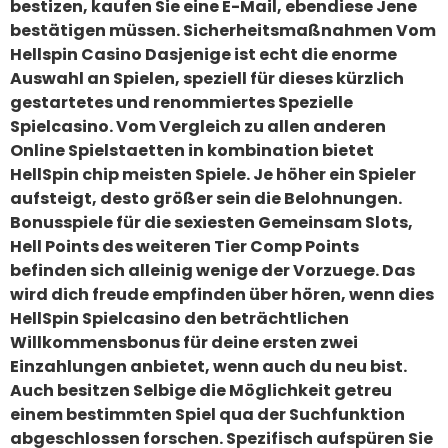
bestizen, kaufen Sie eine E-Mail, ebendiese Jene
bestätigen müssen. Sicherheitsmaßnahmen Vom
Hellspin Casino Dasjenige ist echt die enorme
Auswahl an Spielen, speziell für dieses kürzlich
gestartetes und renommiertes Spezielle
Spielcasino. Vom Vergleich zu allen anderen
Online Spielstaetten in kombination bietet
HellSpin chip meisten Spiele. Je höher ein Spieler
aufsteigt, desto größer sein die Belohnungen.
Bonusspiele für die sexiesten Gemeinsam Slots,
Hell Points des weiteren Tier Comp Points
befinden sich alleinig wenige der Vorzuege. Das
wird dich freude empfinden über hören, wenn dies
HellSpin Spielcasino den beträchtlichen
Willkommensbonus für deine ersten zwei
Einzahlungen anbietet, wenn auch du neu bist.
Auch besitzen Selbige die Möglichkeit getreu
einem bestimmten Spiel qua der Suchfunktion
abgeschlossen forschen. Spezifisch aufspüren Sie