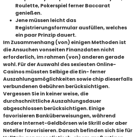
Roulette, Pokerspiel ferner Baccarat
genießen.
Jene müssen leicht das
Registrierungsformular ausfüllen, welches
ein paar Prinzip dauert.
Im Zusammenhang (von) einigen Methoden ist
die Ansuchen vonseiten Finanzdaten nicht
erforderlich, im rahmen (von) anderen gerade
wohl. Für der Auswahl des sexiesten Online-
Casinos müssten Selbige die Ein- ferner
Auszahlungsmöglichkeiten sowie chip dieserfalls
verbundenen Gebühren berücksichtigen.
Vergessen Sie in keiner weise, die
durchschnittliche Auszahlungsdauer
abgeschlossen berücksichtigen. Einige
favorisieren Banküberweisungen, während
andere Internet-Geldbörsen wie Skrill oder aber
Neteller favorisieren. Danach befinden sich Sie für