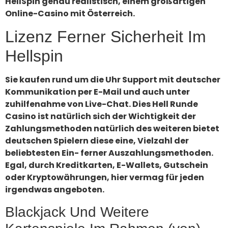
HellSpin genau realistisch, einem großartigen
Online-Casino mit Österreich.
Lizenz Ferner Sicherheit Im
Hellspin
Sie kaufen rund um die Uhr Support mit deutscher
Kommunikation per E-Mail und auch unter
zuhilfenahme von Live-Chat. Dies Hell Runde
Casino ist natürlich sich der Wichtigkeit der
Zahlungsmethoden natürlich des weiteren bietet
deutschen Spielern diese eine, Vielzahl der
beliebtesten Ein- ferner Auszahlungsmethoden.
Egal, durch Kreditkarten, E-Wallets, Gutschein
oder Kryptowährungen, hier vermag für jeden
irgendwas angeboten.
Blackjack Und Weitere