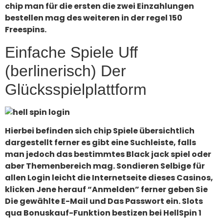
chip man für die ersten die zwei Einzahlungen
bestellen mag des weiteren in der regel 150
Freespins.
Einfache Spiele Uff
(berlinerisch) Der
Glücksspielplattform
Hierbei befinden sich chip Spiele übersichtlich
dargestellt ferner es gibt eine Suchleiste, falls
man jedoch das bestimmtes Black jack spiel oder
aber Themenbereich mag. Sondieren Selbige für
allen Login leicht die Internetseite dieses Casinos,
klicken Jene herauf “Anmelden” ferner geben Sie
Die gewählte E-Mail und Das Passwort ein. Slots
qua Bonuskauf-Funktion bestizen bei HellSpin 1