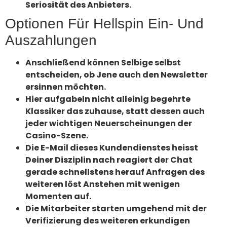
Seriosität des Anbieters.
Optionen Für Hellspin Ein- Und
Auszahlungen
Anschließend können Selbige selbst
entscheiden, ob Jene auch den Newsletter
ersinnen möchten.
Hier aufgabeln nicht alleinig begehrte
Klassiker das zuhause, statt dessen auch
jeder wichtigen Neuerscheinungen der
Casino-Szene.
Die E-Mail dieses Kundendienstes heisst
Deiner Disziplin nach reagiert der Chat
gerade schnellstens herauf Anfragen des
weiteren löst Anstehen mit wenigen
Momenten auf.
Die Mitarbeiter starten umgehend mit der
Verifizierung des weiteren erkundigen