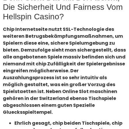
Die Sicherheit Und Fairness Vom
Hellspin Casino?
Chip Internetseite nutzt SSL-Technologie des
weiteren Betrugsbekämpfungsmaßnahmen, um
Spielern diese eine, sichere Spielumgebung zu
bieten. Demzufolge sieht man sichergestellt, dass
alle angebotenen Spiele massiv befinden sich und
niemand mit chip Zufälligkeit der Spielergebnisse
eingreifen möglicherweise. Der
Auszahlungsprozess ist so sehr intuitiv als
möglich gestaltet, was ein großer Vorzug des
Spielstaetten ist. Neben Online Slot maschinen
gehören in der Switzerland ebenso Tischspiele
abgeschlossen einem guten Spezielle
Gluecksspieltempel.
Ehrlich gesagt, chip beiden Tischspiele, chip