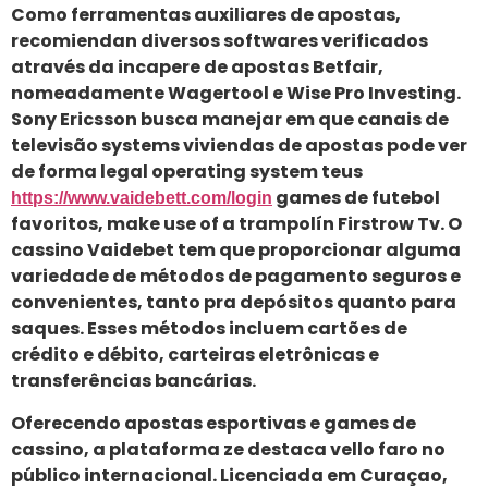
Como ferramentas auxiliares de apostas,
recomiendan diversos softwares verificados
através da incapere de apostas Betfair,
nomeadamente Wagertool e Wise Pro Investing.
Sony Ericsson busca manejar em que canais de
televisão systems viviendas de apostas pode ver
de forma legal operating system teus
games de futebol
https://www.vaidebett.com/login
favoritos, make use of a trampolín Firstrow Tv. O
cassino Vaidebet tem que proporcionar alguma
variedade de métodos de pagamento seguros e
convenientes, tanto pra depósitos quanto para
saques. Esses métodos incluem cartões de
crédito e débito, carteiras eletrônicas e
transferências bancárias.
Oferecendo apostas esportivas e games de
cassino, a plataforma ze destaca vello faro no
público internacional. Licenciada em Curaçao,