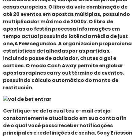
casas europeias. O libro da voie combinação de
até 20 eventos em apostas múltiplas, possuindo
multiplicador máximo de 2000x. O libro de
apostas ao festón processa informações em
tempo actual possuindo latência média de just
one,A Few segundos. A organizacion proporciona
estatísticas detalhadas por as partidas,
incluindo posse de adulador, chutes a gol e
cartões. O modo Cash Away permite englobar
apostas rapines carry out término de eventos,
possuindo cálculo automático do monto de
restitución.
Certifique-se de la cual teu e-mail esteja
constantemente atualizado em sua conta afin
de o qual você possa receber notificações
principales e redefinições de senha. Sony Ericsson