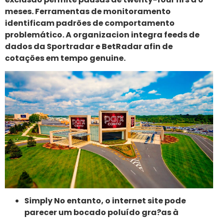
meses. Ferramentas de monitoramento
identificam padrões de comportamento
problemático. A organizacion integra feeds de
dados da Sportradar e BetRadar afin de
cotações em tempo genuine.
Simply No entanto, o internet site pode
parecer um bocado poluído gra?as à