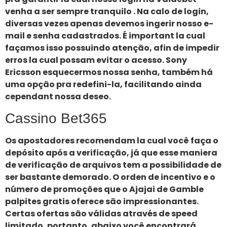
venha a ser sempre tranquilo . Na calo de login,
diversas vezes apenas devemos ingerir nosso e-
mail e senha cadastrados. É important la cual
façamos isso possuindo atenção, afin de impedir
erros la cual possam evitar o acesso. Sony
Ericsson esquecermos nossa senha, também há
uma opção pra redefini-la, facilitando ainda
cependant nossa deseo.
Cassino Bet365
Os apostadores recomendam la cual você faça o
depósito após a verificação, já que esse maniera
de verificação de arquivos tem a possibilidade de
ser bastante demorado. O orden de incentivo e o
número de promoções que o Ajajai de Gamble
palpites gratis oferece são impressionantes.
Certas ofertas são válidas através de speed
limitado, portanto, abaixo você encontrará