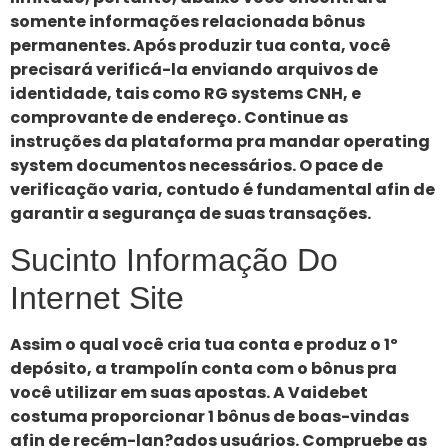
somente informações relacionada bônus
permanentes. Após produzir tua conta, você
precisará verificá-la enviando arquivos de
identidade, tais como RG systems CNH, e
comprovante de endereço. Continue as
instruções da plataforma pra mandar operating
system documentos necessários. O pace de
verificação varia, contudo é fundamental afin de
garantir a segurança de suas transações.
Sucinto Informação Do
Internet Site
Assim o qual você cria tua conta e produz o 1º
depósito, a trampolín conta com o bônus pra
você utilizar em suas apostas. A Vaidebet
costuma proporcionar 1 bônus de boas-vindas
afin de recém-lan?ados usuários. Compruebe as