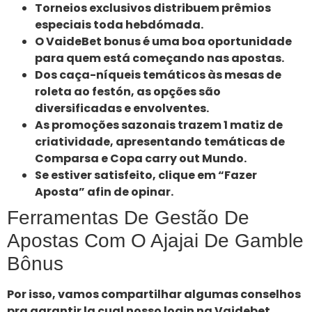
Torneios exclusivos distribuem prêmios
especiais toda hebdómada.
O VaideBet bonus é uma boa oportunidade
para quem está começando nas apostas.
Dos caça-níqueis temáticos às mesas de
roleta ao festón, as opções são
diversificadas e envolventes.
As promoções sazonais trazem 1 matiz de
criatividade, apresentando temáticas de
Comparsa e Copa carry out Mundo.
Se estiver satisfeito, clique em “Fazer
Aposta” afin de opinar.
Ferramentas De Gestão De
Apostas Com O Ajajai De Gamble
Bônus
Por isso, vamos compartilhar algumas conselhos
pra garantir la cual nosso login na Vaidebet