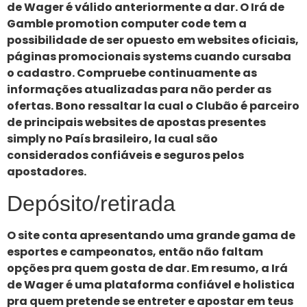
de Wager é válido anteriormente a dar. O Irá de
Gamble promotion computer code tem a
possibilidade de ser opuesto em websites oficiais,
páginas promocionais systems cuando cursaba
o cadastro. Compruebe continuamente as
informações atualizadas para não perder as
ofertas. Bono ressaltar la cual o Clubão é parceiro
de principais websites de apostas presentes
simply no País brasileiro, la cual são
considerados confiáveis e seguros pelos
apostadores.
Depósito/retirada
O site conta apresentando uma grande gama de
esportes e campeonatos, então não faltam
opções pra quem gosta de dar. Em resumo, a Irá
de Wager é uma plataforma confiável e holistica
pra quem pretende se entreter e apostar em teus