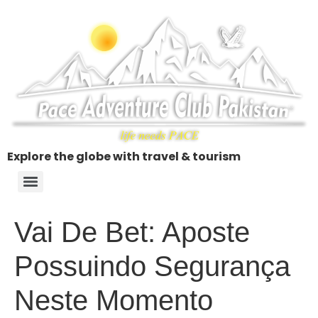
Explore the globe with travel & tourism
Vai De Bet: Aposte
Possuindo Segurança
Neste Momento