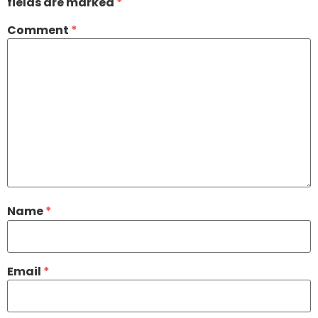
fields are marked
*
Comment
*
Name
*
Email
*