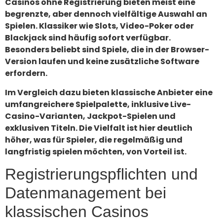
Casinos ohne Registrierung bieten meist eine
begrenzte, aber dennoch vielfältige Auswahl an
Spielen. Klassiker wie Slots, Video-Poker oder
Blackjack sind häufig sofort verfügbar.
Besonders beliebt sind Spiele, die in der Browser-
Version laufen und keine zusätzliche Software
erfordern.
Im Vergleich dazu bieten klassische Anbieter eine
umfangreichere Spielpalette, inklusive Live-
Casino-Varianten, Jackpot-Spielen und
exklusiven Titeln. Die Vielfalt ist hier deutlich
höher, was für Spieler, die regelmäßig und
langfristig spielen möchten, von Vorteil ist.
Registrierungspflichten und
Datenmanagement bei
klassischen Casinos