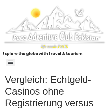
Explore the globe with travel & tourism
Vergleich: Echtgeld-
Casinos ohne
Registrierung versus