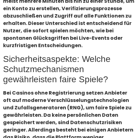
meist mehrere Minuten bis hin zu einer Stunde, um
ein Konto zu erstellen, Verifizierungsprozesse
abzuschließen und Zugriff auf alle Funktionen zu
erhalten. Dieser Unterschied ist entscheidend für
Nutzer, die sofort spielen möchten, wie bei
spontanen Glücksgriffen bei Live-Events oder
kurzfristigen Entscheidungen.
Sicherheitsaspekte: Welche
Schutzmechanismen
gewährleisten faire Spiele?
Bei Casinos ohne Registrierung setzen Anbieter
oft auf moderne Verschlüsselungstechnologien
und Zufallsgeneratoren (RNG), um faire Spiele zu
gewährleisten. Da keine persönlichen Daten
gespeichert werden, sind Datenschutzrisiken
geringer. Allerdings besteht bei einigen Anbietern
das Risiko, dass die Plattform weniger