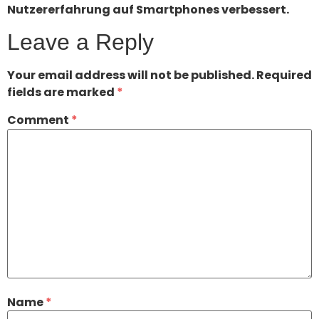
Nutzererfahrung auf Smartphones verbessert.
Leave a Reply
Your email address will not be published.
Required
fields are marked
*
Comment
*
Name
*