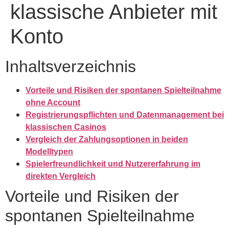
klassische Anbieter mit
Konto
Inhaltsverzeichnis
Vorteile und Risiken der spontanen Spielteilnahme
ohne Account
Registrierungspflichten und Datenmanagement bei
klassischen Casinos
Vergleich der Zahlungsoptionen in beiden
Modelltypen
Spielerfreundlichkeit und Nutzererfahrung im
direkten Vergleich
Vorteile und Risiken der
spontanen Spielteilnahme