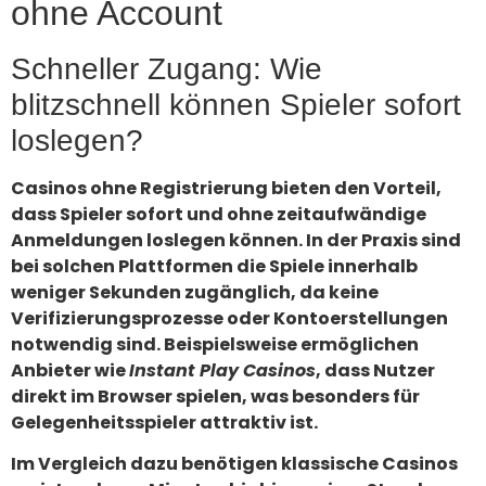
ohne Account
Schneller Zugang: Wie
blitzschnell können Spieler sofort
loslegen?
Casinos ohne Registrierung bieten den Vorteil,
dass Spieler sofort und ohne zeitaufwändige
Anmeldungen loslegen können. In der Praxis sind
bei solchen Plattformen die Spiele innerhalb
weniger Sekunden zugänglich, da keine
Verifizierungsprozesse oder Kontoerstellungen
notwendig sind. Beispielsweise ermöglichen
Anbieter wie
Instant Play Casinos
, dass Nutzer
direkt im Browser spielen, was besonders für
Gelegenheitsspieler attraktiv ist.
Im Vergleich dazu benötigen klassische Casinos