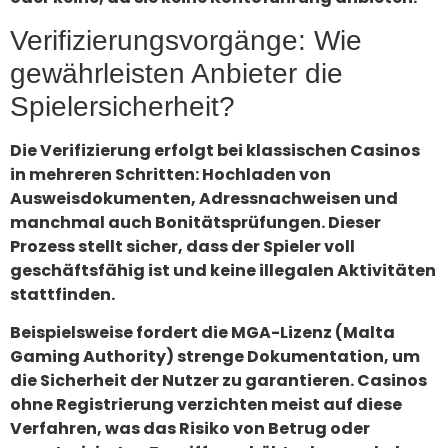
Verifizierungsvorgänge: Wie
gewährleisten Anbieter die
Spielersicherheit?
Die Verifizierung erfolgt bei klassischen Casinos
in mehreren Schritten: Hochladen von
Ausweisdokumenten, Adressnachweisen und
manchmal auch Bonitätsprüfungen. Dieser
Prozess stellt sicher, dass der Spieler voll
geschäftsfähig ist und keine illegalen Aktivitäten
stattfinden.
Beispielsweise fordert die MGA-Lizenz (Malta
Gaming Authority) strenge Dokumentation, um
die Sicherheit der Nutzer zu garantieren. Casinos
ohne Registrierung verzichten meist auf diese
Verfahren, was das Risiko von Betrug oder